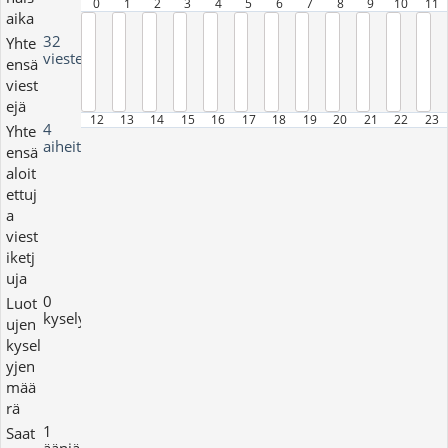
0
1
2
3
4
5
6
7
8
9
10
11
aika
32
Yhte
viestejä
ensä
viest
ejä
12
13
14
15
16
17
18
19
20
21
22
23
4
Yhte
aiheita
ensä
aloit
ettuj
a
viest
iketj
uja
0
Luot
kyselyjä
ujen
kysel
yjen
mää
rä
1
Saat