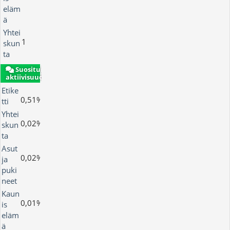
eläm
ä
Yhtei
1
skun
ta
Suosituin alue
aktiivisuudeltaan
Etike
0,51%
tti
Yhtei
0,02%
skun
ta
Asut
0,02%
ja
puki
neet
Kaun
0,01%
is
eläm
ä