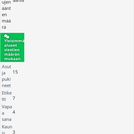
ääniä
ujen
äänt
en
mää
rä
Yleisimmät
alueet
viestien
määrän
mukaan
Asut
15
ja
puki
neet
Etike
7
tti
Vapa
4
a
sana
Kaun
3
is