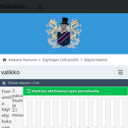
Päävalikko
Keikarin foorumi
Käyttäjän Colt profiili
Näytä tilastot
valikko
Yleiset tilastot - Colt
2
Foor
Viestien aktiivisuus ajan perusteella
päivää,
umill
6tuntia
a
ja
käyt
21
minuutit
etty
koko
nais