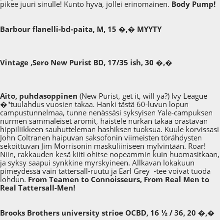
pikee juuri sinulle! Kunto hyvä, jollei erinomainen.
Body Pump!
Barbour flanelli-bd-paita, M, 15 �,� MYYTY
Vintage ,Sero New Purist BD, 17/35 ish, 30 �,�
Aito, puhdasoppinen
(New Purist, get it, will ya?) Ivy League
�"tuulahdus vuosien takaa. Hanki tästä 60-luvun lopun
campustunnelmaa, tunne nenässäsi syksyisen Yale-campuksen
nurmen sammaleiset aromit, haistele nurkan takaa orastavan
hippiliikkeen sauhutteleman hashiksen tuoksua. Kuule korvissasi
John Coltranen haipuvan saksofonin viimeisten törähdysten
sekoittuvan Jim Morrisonin maskuliiniseen mylvintään. Roar!
Niin, rakkauden kesä kiiti ohitse nopeammin kuin huomasitkaan,
ja syksy saapui synkkine myrskyineen. Allkavan lokakuun
pimeydessä vain tattersall-ruutu ja Earl Grey -tee voivat tuoda
lohdun.
From Teamen to Connoisseurs, From Real Men to
Real Tattersall-Men!
Brooks Brothers university strioe OCBD, 16 ½ / 36, 20 �,�