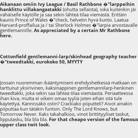
Aikanaan omiin Ivy League / Basil Rathbone �"larppeihin
hanklittu villakangastakki
(ohutta sellaista), ioka kuitenkin jäi
vähäiselle käytölle ja saa sekin lähteä tilaa viemästä. Erittäin
kaunis Prince of Wales �"check, helvetin hyvä kunto. Laatua
Harvard-proffailua ja / tai Sherlock Holmes �"larpia arvostavalle
gentlemannille.
As appreciated by a certain Mr Rathbone
here.
Cottonfield gentlemanni-larp/skinhead geography teacher
�"tweedtakki, eurokoko 50, MYYTY
Jossain nuoremman ikääntymiseni erehdyshetkessä matkaan on
tarttunut yksirivinen, kaksinappinen gentlemannilarp-henkinen
tweedtakki, joka sekin saa lähteä tilaa viemäastä. Periaatteessa
ihan kiva, mutta ei oikein omaa tyyliä joten eihän sitä tule
käytettyä. Kännissäkö ostin? Crackiako piiputteli? Aivot ainakin
piiputtaa kun tätäkin funtsin. Only The Lord Knows, but
Tomorrow Never. Kaks takahalkioo, vinot brittityyliset taskut,
lipputasku, bla bla bla.
For that cheapo version of the famous
upper class twit look.