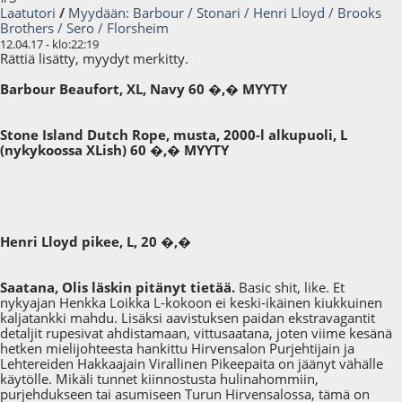
Laatutori
/
Myydään: Barbour / Stonari / Henri Lloyd / Brooks
Brothers / Sero / Florsheim
12.04.17 - klo:22:19
Rättiä lisätty, myydyt merkitty.
Barbour Beaufort, XL, Navy 60 �,� MYYTY
Stone Island Dutch Rope, musta, 2000-l alkupuoli, L
(nykykoossa XLish) 60 �,� MYYTY
Henri Lloyd pikee, L, 20 �,�
Saatana, Olis läskin pitänyt tietää.
Basic shit, like. Et
nykyajan Henkka Loikka L-kokoon ei keski-ikäinen kiukkuinen
kaljatankki mahdu. Lisäksi aavistuksen paidan ekstravagantit
detaljit rupesivat ahdistamaan, vittusaatana, joten viime kesänä
hetken mielijohteesta hankittu Hirvensalon Purjehtijain ja
Lehtereiden Hakkaajain Virallinen Pikeepaita on jäänyt vähälle
käytölle. Mikäli tunnet kiinnostusta hulinahommiin,
purjehdukseen tai asumiseen Turun Hirvensalossa, tämä on