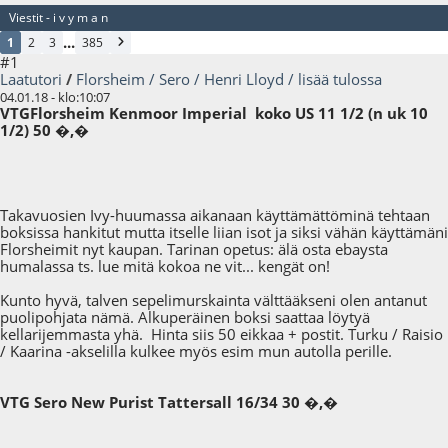
Viestit - i v y m a n
...
1
2
3
385
#1
Laatutori
/
Florsheim / Sero / Henri Lloyd / lisää tulossa
04.01.18 - klo:10:07
VTGFlorsheim Kenmoor Imperial koko US 11 1/2 (n uk 10
1/2) 50 �,�
Takavuosien Ivy-huumassa aikanaan käyttämättöminä tehtaan
boksissa hankitut mutta itselle liian isot ja siksi vähän käyttämäni
Florsheimit nyt kaupan. Tarinan opetus: älä osta ebaysta
humalassa ts. lue mitä kokoa ne vit... kengät on!
Kunto hyvä, talven sepelimurskainta välttääkseni olen antanut
puolipohjata nämä. Alkuperäinen boksi saattaa löytyä
kellarijemmasta yhä. Hinta siis 50 eikkaa + postit. Turku / Raisio
/ Kaarina -akselilla kulkee myös esim mun autolla perille.
VTG Sero New Purist Tattersall 16/34 30 �,�