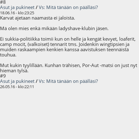
#8
Asut ja pukineet
/
Vs: Mitä tänään on päälläsi?
18.06.16 - klo:23:25
Karvat ajetaan naamasta ei jaloista.
Mä olen mies enkä mikään ladyshave-klubin jäsen.
Ei sukkia-politiikka toimii kun on helle ja kengät kevyet, loaferit,
camp mocit, (valkoiset) tennarit tms. Joidenkin wingtipsien ja
muiden raskaampien kenkien kanssa aavistuksen teennäistä
touhua.
Mut kukin tyylillään. Kunhan trähisen, Por-Aut -matsi on just nyt
hieman tylsä.
#9
Asut ja pukineet
/
Vs: Mitä tänään on päälläsi?
26.05.16 - klo:22:11