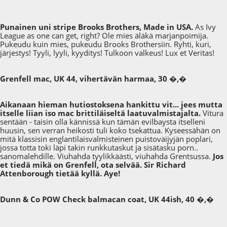
Punainen uni stripe Brooks Brothers, Made in USA.
As Ivy
League as one can get, right? Ole mies äläkä marjanpoimija.
Pukeudu kuin mies, pukeudu Brooks Brothersiin. Ryhti, kuri,
järjestys! Tyyli, lyyli, kyyditys! Tulkoon valkeus! Lux et Veritas!
Grenfell mac, UK 44, vihertävän harmaa, 30 �,�
Aikanaan hieman hutiostoksena hankittu vit... jees mutta
itselle liian iso mac brittiläiseltä laatuvalmistajalta.
Vitura
sentään - taisin olla kännissä kun tämän evilbaysta itselleni
huusin, sen verran heikosti tuli koko tsekattua. Kyseessähän on
mitä klassisin englantilaisvalmisteinen puistoväijyjän poplari,
jossa totta toki läpi takin runkkutaskut ja sisätasku porn..
sanomalehdille. Viuhahda tyylikkäästi, viuhahda Grentsussa.
Jos
et tiedä mikä on Grenfell, ota selvää. Sir Richard
Attenborough tietää kyllä. Aye!
Dunn & Co POW Check balmacan coat, UK 44ish, 40 �,�