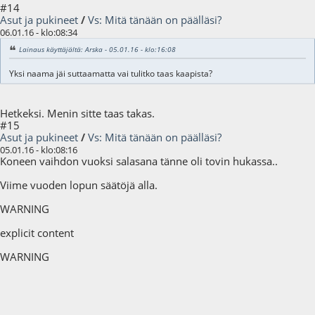
#14
Asut ja pukineet
/
Vs: Mitä tänään on päälläsi?
06.01.16 - klo:08:34
Lainaus käyttäjältä: Arska - 05.01.16 - klo:16:08
Yksi naama jäi suttaamatta vai tulitko taas kaapista?
Hetkeksi. Menin sitte taas takas.
#15
Asut ja pukineet
/
Vs: Mitä tänään on päälläsi?
05.01.16 - klo:08:16
Koneen vaihdon vuoksi salasana tänne oli tovin hukassa..
Viime vuoden lopun säätöjä alla.
WARNING
explicit content
WARNING