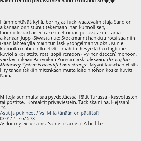
Rakenteeton pellavainen Sand-irtotakki 30 �,�
Hämmentävää kyllä, boring as fuck -vaatevalmistaja Sand on
aikanaan onnistunut tekemään ihan kunnollisen,
luonnollishartiaisen rakenteettoman pellavatakin. Tämä
aikanaan Juppi-Siwasta (lue: Stöckmänn) hankittu rotsi saa niin
ikään lähteä yllä mainitun läskiysongelman vuoksi. Kun ei
kunnolla mahdu niin ei vit... mahdu. Kevyellä herringbone-
kuviolla koristeltu rotsi sopii rentoon (ivy-henkiseeen) menoon,
vaikkei mikään Ameriikan Puristin takki olekaan.
The English
Motorway System is beautiful and strange.
Myyntilausehan ei siis
liity tähän takkiin mitenkään mutta laitoin tohon koska huvitti.
Näin.
Mittoja sun muita saa pyydettäessä. Rätit Turussa - kasvotusten
tai postitse. Kontaktit privaviestein. Tack ska ni ha. Hejssan!
#4
Asut ja pukineet
/
Vs: Mitä tänään on päälläsi?
03.04.17 - klo:15:23
As for my excursions. Same o same o. A bit like.