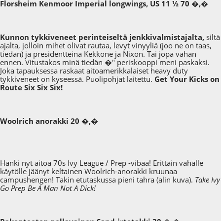
Florsheim Kenmoor Imperial longwings, US 11 ½ 70 �,�
Kunnon tykkiveneet perinteiseltä jenkkivalmistajalta,
siltä
ajalta, jolloin mihet olivat rautaa, levyt vinyyliä (joo ne on taas,
tiedän) ja presidentteinä Kekkone ja Nixon. Tai jopa vähän
ennen. Vitustakos minä tiedän �" periskooppi meni paskaksi.
Joka tapauksessa raskaat aitoamerikkalaiset heavy duty
tykkiveneet on kyseessä. Puolipohjat laitettu.
Get Your Kicks on
Route Six Six Six!
Woolrich anorakki 20 �,�
Hanki nyt aitoa 70s Ivy League / Prep -vibaa! Erittäin vähälle
käytölle jäänyt keltainen Woolrich-anorakki kruunaa
campushengen! Takin etutaskussa pieni tahra (alin kuva).
Take Ivy
Go Prep Be A Man Not A Dick!