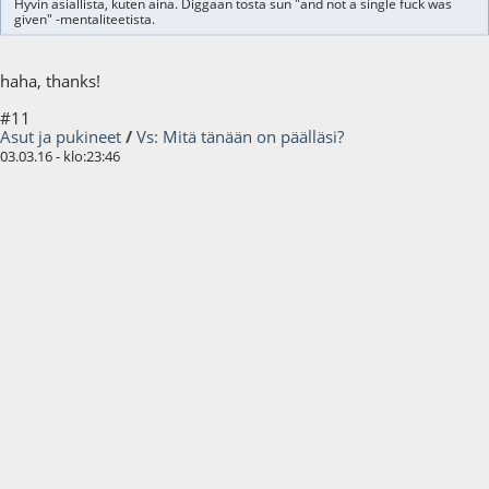
Hyvin asiallista, kuten aina. Diggaan tosta sun "and not a single fuck was
given" -mentaliteetista.
haha, thanks!
#11
Asut ja pukineet
/
Vs: Mitä tänään on päälläsi?
03.03.16 - klo:23:46