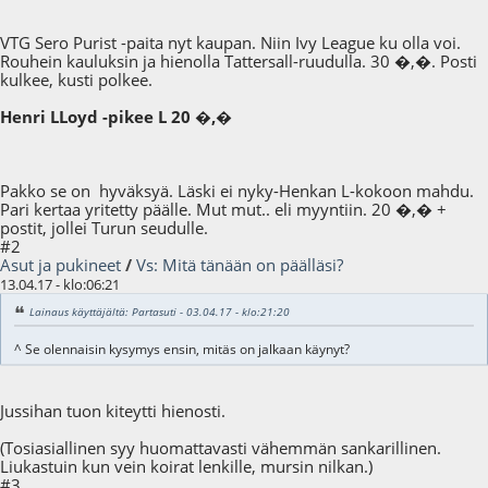
VTG Sero Purist -paita nyt kaupan. Niin Ivy League ku olla voi.
Rouhein kauluksin ja hienolla Tattersall-ruudulla. 30 �,�. Posti
kulkee, kusti polkee.
Henri LLoyd -pikee L 20 �,�
Pakko se on hyväksyä. Läski ei nyky-Henkan L-kokoon mahdu.
Pari kertaa yritetty päälle. Mut mut.. eli myyntiin. 20 �,� +
postit, jollei Turun seudulle.
#2
Asut ja pukineet
/
Vs: Mitä tänään on päälläsi?
13.04.17 - klo:06:21
Lainaus käyttäjältä: Partasuti - 03.04.17 - klo:21:20
^ Se olennaisin kysymys ensin, mitäs on jalkaan käynyt?
Jussihan tuon kiteytti hienosti.
(Tosiasiallinen syy huomattavasti vähemmän sankarillinen.
Liukastuin kun vein koirat lenkille, mursin nilkan.)
#3