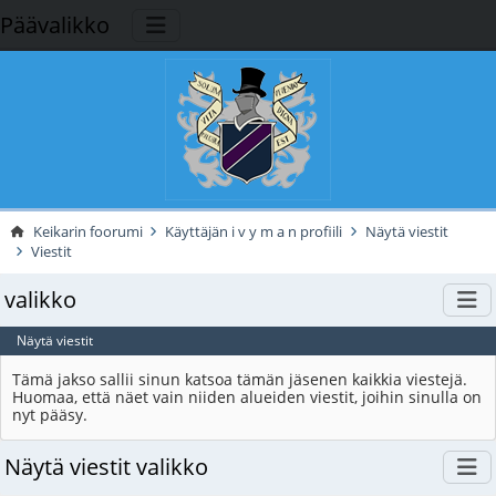
Päävalikko
Keikarin foorumi
Käyttäjän i v y m a n profiili
Näytä viestit
Viestit
valikko
Näytä viestit
Tämä jakso sallii sinun katsoa tämän jäsenen kaikkia viestejä.
Huomaa, että näet vain niiden alueiden viestit, joihin sinulla on
nyt pääsy.
Näytä viestit valikko