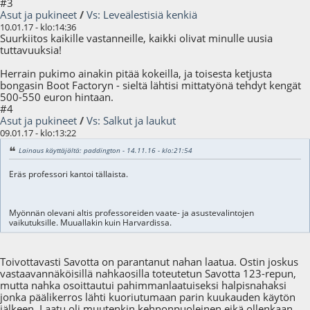
#3
Asut ja pukineet
/
Vs: Leveälestisiä kenkiä
10.01.17 - klo:14:36
Suurkiitos kaikille vastanneille, kaikki olivat minulle uusia
tuttavuuksia!
Herrain pukimo ainakin pitää kokeilla, ja toisesta ketjusta
bongasin Boot Factoryn - sieltä lähtisi mittatyönä tehdyt kengät
500-550 euron hintaan.
#4
Asut ja pukineet
/
Vs: Salkut ja laukut
09.01.17 - klo:13:22
Lainaus käyttäjältä: paddington - 14.11.16 - klo:21:54
Eräs professori kantoi tällaista.
Myönnän olevani altis professoreiden vaate- ja asustevalintojen
vaikutuksille. Muuallakin kuin Harvardissa.
Toivottavasti Savotta on parantanut nahan laatua. Ostin joskus
vastaavannäköisillä nahkaosilla toteutetun Savotta 123-repun,
mutta nahka osoittautui pahimmanlaatuiseksi halpisnahaksi
jonka päälikerros lähti kuoriutumaan parin kuukauden käytön
jälkeen. Laatu oli muutenkin kehnonpuoleinen eikä ollenkaan