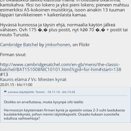
kantokahva. Yksi iso lokero ja yksi pieni lokero; pieneen mahtuu
esimerkiksi A5-kokoinen muistikirja, isoon ainakin 13 tuuman
läppäri tarvikkeineen + kaikenlaista kamaa.
Hyvässä kunnossa ja täysin ehjä, normaalia käytön jälkeä
vähäsen. Ovh 175 �,� plus postit, nyt
120
70 �,� + postit tai
nouto Turusta.
Cambridge Batchel
by
jmkorhonen
, on Flickr
Firman sivut:
http://www.cambridgesatchel.com/en-gb/mens/the-classic-
batchel/BAT151008NIC10101.html?cgid=for-him#start=138
#13
Kaunis elämä
/
Vs: Miesten kynät
20.01.15 - klo:11:00
Lainaus käyttäjältä: Tommi - 18.11.14 - klo:13:26
Otsikko on arvelluttava, mutta kysynpä silti täällä:
Hermostuin käyttämään firman kyniä ja ajattelin ostaa 2-3 suht laadukasta
kuulakärkikynää, joihon menisi täyttökapselit. Osaako kukaan suositella
edullisia vaihtoehtoja?