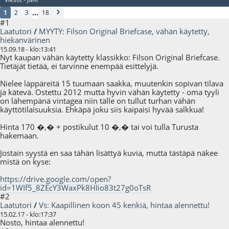
...
1
2
3
18
#1
Laatutori
/
MYYTY: Filson Original Briefcase, vähän käytetty,
hiekanvärinen
15.09.18 - klo:13:41
Nyt kaupan vähän käytetty klassikko: Filson Original Briefcase.
Tietäjät tietää, ei tarvinne enempää esittelyjä.
Nielee läppäreitä 15 tuumaan saakka, muutenkin sopivan tilava
ja kätevä. Ostettu 2012 mutta hyvin vähän käytetty - oma tyyli
on lähempänä vintagea niin tälle on tullut turhan vähän
käyttötilaisuuksia. Ehkäpä joku siis kaipaisi hyvää salkkua!
Hinta 170 �,� + postikulut 10 �,� tai voi tulla Turusta
hakemaan.
Jostain syystä en saa tähän lisättyä kuvia, mutta tästäpä näkee
mistä on kyse:
https://drive.google.com/open?
id=1WIf5_8ZEcY3WaxPk8HIio83t27g0oTsR
#2
Laatutori
/
Vs: Kaapillinen koon 45 kenkiä, hintaa alennettu!
15.02.17 - klo:17:37
Nosto, hintaa alennettu!