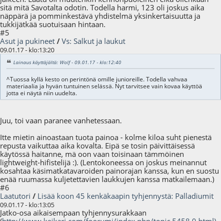
sitä mitä Savotalta odotin. Todella harmi, 123 oli joskus aika
näppärä ja pomminkestävä yhdistelmä yksinkertaisuutta ja
tukkijätkää suotuisaan hintaan.
#5
Asut ja pukineet
/
Vs: Salkut ja laukut
09.01.17 - klo:13:20
Lainaus käyttäjältä: Wolf - 09.01.17 - klo:12:40
^Tuossa kyllä kesto on perintönä omille junioreille. Todella vahvaa
materiaalia ja hyvän tuntuinen selässä. Nyt tarvitsee vain kovaa käyttöä
jotta ei näytä niin uudelta.
Juu, toi vaan paranee vanhetessaan.
Itte mietin ainoastaan tuota painoa - kolme kiloa suht pienestä
repusta vaikuttaa aika kovalta. Eipä se tosin päivittäisessä
käytössä haitanne, mä oon vaan toisinaan tämmöinen
lightweight-hifistelijä :). (Lentokoneessa on joskus meinannut
kosahtaa käsimatkatavaroiden painorajan kanssa, kun en suostu
enää ruumassa kuljetettavien laukkujen kanssa matkailemaan.)
#6
Laatutori
/
Lisää koon 45 kenkäkaapin tyhjennystä: Palladiumit
09.01.17 - klo:13:05
Jatko-osa aikaisempaan tyhjennysurakkaan