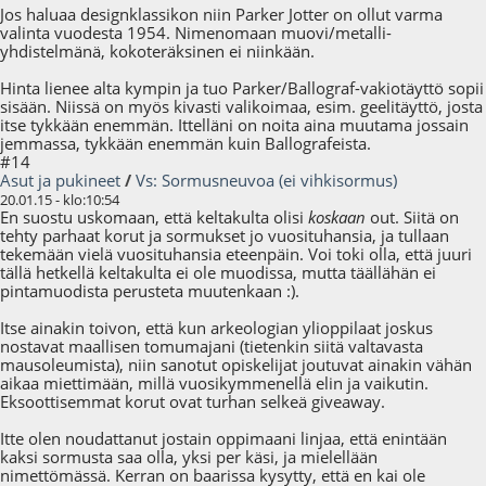
Jos haluaa designklassikon niin Parker Jotter on ollut varma
valinta vuodesta 1954. Nimenomaan muovi/metalli-
yhdistelmänä, kokoteräksinen ei niinkään.
Hinta lienee alta kympin ja tuo Parker/Ballograf-vakiotäyttö sopii
sisään. Niissä on myös kivasti valikoimaa, esim. geelitäyttö, josta
itse tykkään enemmän. Ittelläni on noita aina muutama jossain
jemmassa, tykkään enemmän kuin Ballografeista.
#14
Asut ja pukineet
/
Vs: Sormusneuvoa (ei vihkisormus)
20.01.15 - klo:10:54
En suostu uskomaan, että keltakulta olisi
koskaan
out. Siitä on
tehty parhaat korut ja sormukset jo vuosituhansia, ja tullaan
tekemään vielä vuosituhansia eteenpäin. Voi toki olla, että juuri
tällä hetkellä keltakulta ei ole muodissa, mutta täällähän ei
pintamuodista perusteta muutenkaan :).
Itse ainakin toivon, että kun arkeologian ylioppilaat joskus
nostavat maallisen tomumajani (tietenkin siitä valtavasta
mausoleumista), niin sanotut opiskelijat joutuvat ainakin vähän
aikaa miettimään, millä vuosikymmenellä elin ja vaikutin.
Eksoottisemmat korut ovat turhan selkeä giveaway.
Itte olen noudattanut jostain oppimaani linjaa, että enintään
kaksi sormusta saa olla, yksi per käsi, ja mielellään
nimettömässä. Kerran on baarissa kysytty, että en kai ole