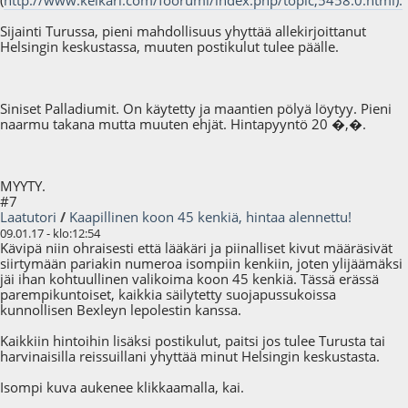
(
http://www.keikari.com/foorumi/index.php/topic,5458.0.html).
Sijainti Turussa, pieni mahdollisuus yhyttää allekirjoittanut
Helsingin keskustassa, muuten postikulut tulee päälle.
Siniset Palladiumit. On käytetty ja maantien pölyä löytyy. Pieni
naarmu takana mutta muuten ehjät. Hintapyyntö 20 �,�.
MYYTY.
#7
Laatutori
/
Kaapillinen koon 45 kenkiä, hintaa alennettu!
09.01.17 - klo:12:54
Kävipä niin ohraisesti että lääkäri ja piinalliset kivut määräsivät
siirtymään pariakin numeroa isompiin kenkiin, joten ylijäämäksi
jäi ihan kohtuullinen valikoima koon 45 kenkiä. Tässä erässä
parempikuntoiset, kaikkia säilytetty suojapussukoissa
kunnollisen Bexleyn lepolestin kanssa.
Kaikkiin hintoihin lisäksi postikulut, paitsi jos tulee Turusta tai
harvinaisilla reissuillani yhyttää minut Helsingin keskustasta.
Isompi kuva aukenee klikkaamalla, kai.