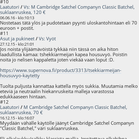
#10
Laatutori
/
Vs: M Cambridge Satchel Companyn Classic Batchel,
suklaanruskea, 120 €
06.06.16 - klo:10:13
Nostetaas tätä ylös ja pudotetaan pyynti uloskantohintaan eli 70
euroon + postit.
#11
Asut ja pukineet
/
Vs: Vyöt
27.12.15 - klo:21:01
Jos noista ylijäämävöistä tykkää niin tässä on aika hiton
laadullista kamaa: tshekkiarmeijan kapea housuvyö. Poistin
noita jo nelisen kappaletta joten viekää vaan loput :D.
https://www.supernova.fi/product/3313/tsekkiarmeijan-
housuvyo-kaytetty
Tuolta puljusta kannattaa kattella myös sukkia. Muutamia melko
eteviä ja neutraalin hiekanruskeita malleja varastossa
edukkaaseen hintaan.
#12
Laatutori
/
M Cambridge Satchel Companyn Classic Batchel,
suklaanruskea, 70 €
16.12.15 - klo:16:07
Myydään vähälle käytölle jäänyt Cambridge Satchel Companyn
"Classic Batchel," väri suklaanruskea.
Eli olkalaukku/salkku klassista mallia. Irroitettava olkahihna,