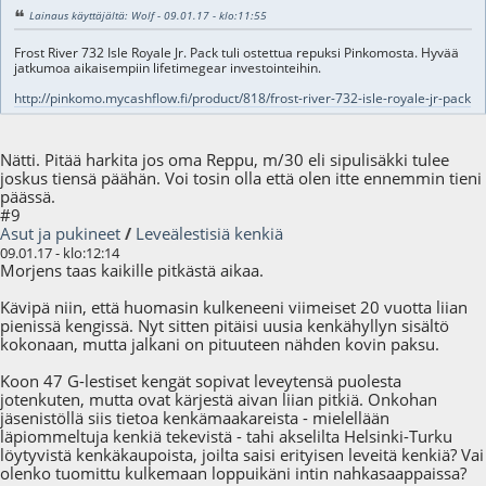
Lainaus käyttäjältä: Wolf - 09.01.17 - klo:11:55
Frost River 732 Isle Royale Jr. Pack tuli ostettua repuksi Pinkomosta. Hyvää
jatkumoa aikaisempiin lifetimegear investointeihin.
http://pinkomo.mycashflow.fi/product/818/frost-river-732-isle-royale-jr-pack
Nätti. Pitää harkita jos oma Reppu, m/30 eli sipulisäkki tulee
joskus tiensä päähän. Voi tosin olla että olen itte ennemmin tieni
päässä.
#9
Asut ja pukineet
/
Leveälestisiä kenkiä
09.01.17 - klo:12:14
Morjens taas kaikille pitkästä aikaa.
Kävipä niin, että huomasin kulkeneeni viimeiset 20 vuotta liian
pienissä kengissä. Nyt sitten pitäisi uusia kenkähyllyn sisältö
kokonaan, mutta jalkani on pituuteen nähden kovin paksu.
Koon 47 G-lestiset kengät sopivat leveytensä puolesta
jotenkuten, mutta ovat kärjestä aivan liian pitkiä. Onkohan
jäsenistöllä siis tietoa kenkämaakareista - mielellään
läpiommeltuja kenkiä tekevistä - tahi akselilta Helsinki-Turku
löytyvistä kenkäkaupoista, joilta saisi erityisen leveitä kenkiä? Vai
olenko tuomittu kulkemaan loppuikäni intin nahkasaappaissa?