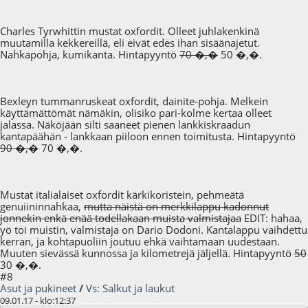
Charles Tyrwhittin mustat oxfordit. Olleet juhlakenkinä
muutamilla kekkereillä, eli eivät edes ihan sisäänajetut.
Nahkapohja, kumikanta. Hintapyyntö
70 �,�
50 �,�.
Bexleyn tummanruskeat oxfordit, dainite-pohja. Melkein
käyttämättömät nämäkin, olisiko pari-kolme kertaa olleet
jalassa. Näköjään silti saaneet pienen lankkiskraadun
kantapäähän - lankkaan piiloon ennen toimitusta. Hintapyyntö
90 �,�
70 �,�.
Mustat italialaiset oxfordit kärkikoristein, pehmeätä
genuiininnahkaa,
mutta näistä on merkkilappu kadonnut
jonnekin enkä enää todellakaan muista valmistajaa
EDIT: hahaa,
yö toi muistin, valmistaja on Dario Dodoni. Kantalappu vaihdettu
kerran, ja kohtapuoliin joutuu ehkä vaihtamaan uudestaan.
Muuten sievässä kunnossa ja kilometrejä jäljellä. Hintapyyntö
50
30 �,�.
#8
Asut ja pukineet
/
Vs: Salkut ja laukut
09.01.17 - klo:12:37