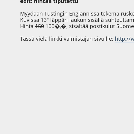
edit: hintaa tiputettu
Myydään Tustingin Englannissa tekemä ruske
Kuvissa 13" läppäri laukun sisällä suhteutta
Hinta
150
100�,�, sisältää postikulut Suomeen
Tässä vielä linkki valmistajan sivuille:
http://