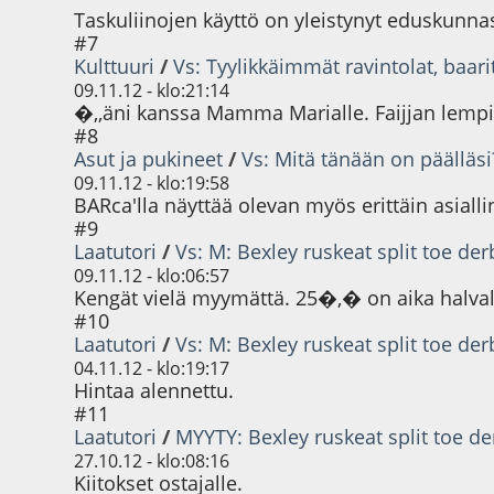
Taskuliinojen käyttö on yleistynyt eduskunna
#7
Kulttuuri
/
Vs: Tyylikkäimmät ravintolat, baarit
09.11.12 - klo:21:14
�,,äni kanssa Mamma Marialle. Faijjan lempi p
#8
Asut ja pukineet
/
Vs: Mitä tänään on päälläsi
09.11.12 - klo:19:58
BARca'lla näyttää olevan myös erittäin asiall
#9
Laatutori
/
Vs: M: Bexley ruskeat split toe der
09.11.12 - klo:06:57
Kengät vielä myymättä. 25�,� on aika halval
#10
Laatutori
/
Vs: M: Bexley ruskeat split toe der
04.11.12 - klo:19:17
Hintaa alennettu.
#11
Laatutori
/
MYYTY: Bexley ruskeat split toe de
27.10.12 - klo:08:16
Kiitokset ostajalle.