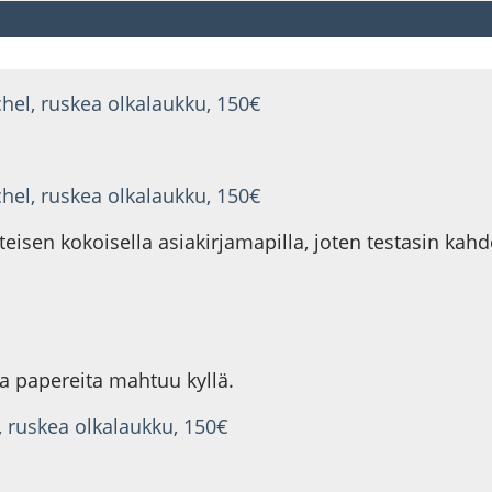
chel, ruskea olkalaukku, 150€
chel, ruskea olkalaukku, 150€
isen kokoisella asiakirjamapilla, joten testasin kahdel
ia papereita mahtuu kyllä.
, ruskea olkalaukku, 150€