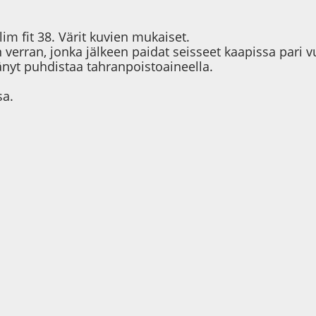
m fit 38. Värit kuvien mukaiset.
n verran, jonka jälkeen paidat seisseet kaapissa pari
änyt puhdistaa tahranpoistoaineella.
sa.