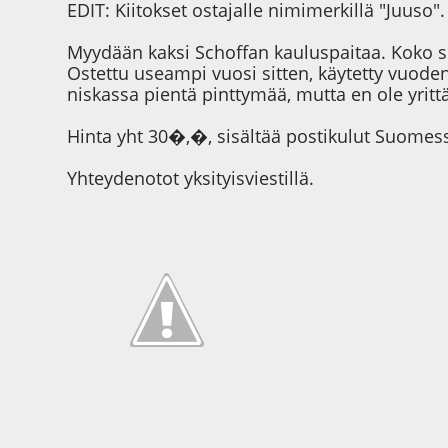
EDIT: Kiitokset ostajalle nimimerkillä "Juuso".
Myydään kaksi Schoffan kauluspaitaa. Koko sli
Ostettu useampi vuosi sitten, käytetty vuode
niskassa pientä pinttymää, mutta en ole yritt
Hinta yht 30�,�, sisältää postikulut Suomes
Yhteydenotot yksityisviestillä.