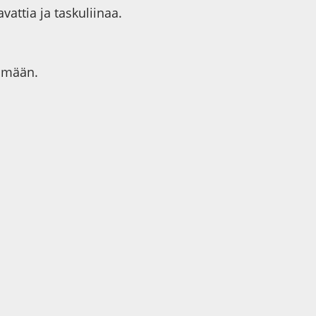
attia ja taskuliinaa.
yömään.