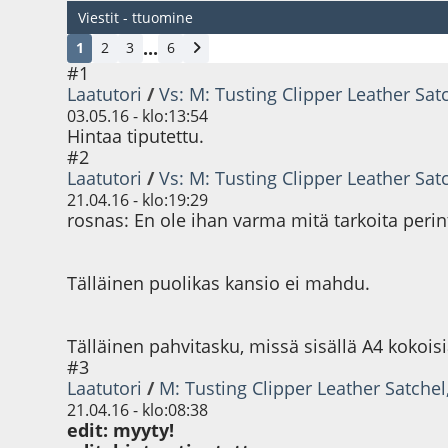
Viestit - ttuomine
...
1
2
3
6
#1
Laatutori
/
Vs: M: Tusting Clipper Leather Sat
03.05.16 - klo:13:54
Hintaa tiputettu.
#2
Laatutori
/
Vs: M: Tusting Clipper Leather Sat
21.04.16 - klo:19:29
rosnas: En ole ihan varma mitä tarkoita perinte
Tälläinen puolikas kansio ei mahdu.
Tälläinen pahvitasku, missä sisällä A4 kokois
#3
Laatutori
/
M: Tusting Clipper Leather Satchel
21.04.16 - klo:08:38
edit: myyty!