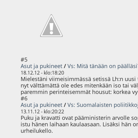
#5
Asut ja pukineet
/
Vs: Mitä tänään on päälläsi
18.12.12 - klo:18:20
Mielestäni viimeisimmässä setissä Lh:n uusi t
nyt välttämättä ole edes mitenkään iso tai väl
paremmin perinteisemmät housut: korkea vyöt
#6
Asut ja pukineet
/
Vs: Suomalaisten poliitikkoj
13.11.12 - klo:20:22
Puku ja kravatti ovat pääministerin arvolle sop
istu hänen laihaan kaulaasaan. Lisäksi hän on
urheilukello.