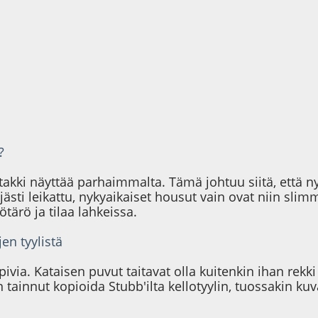
?
akki näyttää parhaimmalta. Tämä johtuu siitä, että nyt
jästi leikattu, nykyaikaiset housut vain ovat niin slim
ärö ja tilaa lahkeissa.
en tyylistä
ivia. Kataisen puvut taitavat olla kuitenkin ihan rekki
 tainnut kopioida Stubb'ilta kellotyylin, tuossakin ku