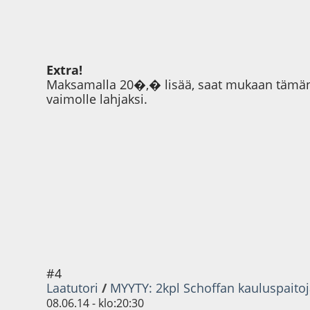
Extra!
Maksamalla 20�,� lisää, saat mukaan tämän 
vaimolle lahjaksi.
#4
Laatutori
/
MYYTY: 2kpl Schoffan kauluspaitoja
08.06.14 - klo:20:30