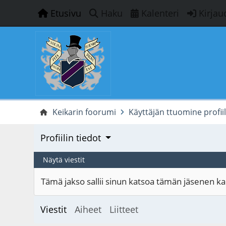
Etusivu
Haku
Kalenteri
Kirjau
Keikarin foorumi
Käyttäjän ttuomine profiil
Profiilin tiedot
Näytä viestit
Tämä jakso sallii sinun katsoa tämän jäsenen kaik
Viestit
Aiheet
Liitteet