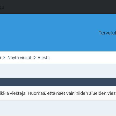
du
Tervetu
i
Näytä viestit
Viestit
kia viestejä. Huomaa, että näet vain niiden alueiden viestit