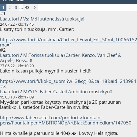
...
1
2
3
48
#1
Laatutori
/
Vs: M:Huutonetissä tuoksuja!
24.07.22 - klo:18:45
Lisätty toriin tuoksuja, mm. Cartier:
https://www.tori.fi/uusimaa/Cartier_LEnvol_Edt_50ml_1006615
ma=1
#2
Laatutori
/
M:Torissa tuoksuja (Cartier, Kenzo, Van Cleef &
Arpels, Boss...)!
27.06.22 - klo:10:20
Laitoin kasan pulloja myyntiin uusien tieltä:
https://www.tori.fi/koko_suomi?w=3&cg=0&ca=18&aid=243984
#3
Laatutori
/
MYYTY: Faber-Castell Ambition mustekynä
15.03.18 - klo:17:09
Myydään pari kertaa käytetty mustekynä ja 20 patruunan
laatikko. Lisätiedot Faber-Castellin sivuilta:
http://www.fabercastell.com/products/fountain-
pens/FountainpenAMBITIONOpArtBlackSandmedium/147050
Hinta kynälle ja patruunoille 40�,�. Löytyy Helsingistä.