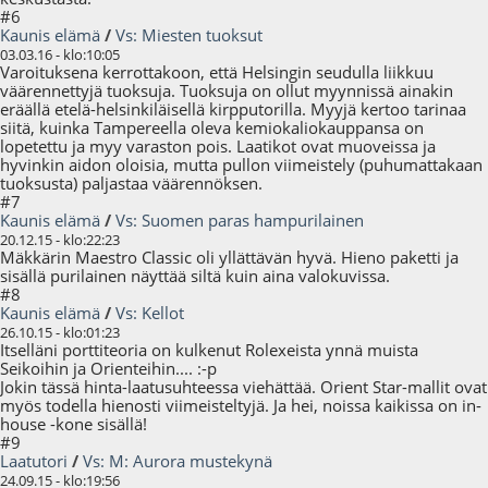
#6
Kaunis elämä
/
Vs: Miesten tuoksut
03.03.16 - klo:10:05
Varoituksena kerrottakoon, että Helsingin seudulla liikkuu
väärennettyjä tuoksuja. Tuoksuja on ollut myynnissä ainakin
eräällä etelä-helsinkiläisellä kirpputorilla. Myyjä kertoo tarinaa
siitä, kuinka Tampereella oleva kemiokaliokauppansa on
lopetettu ja myy varaston pois. Laatikot ovat muoveissa ja
hyvinkin aidon oloisia, mutta pullon viimeistely (puhumattakaan
tuoksusta) paljastaa väärennöksen.
#7
Kaunis elämä
/
Vs: Suomen paras hampurilainen
20.12.15 - klo:22:23
Mäkkärin Maestro Classic oli yllättävän hyvä. Hieno paketti ja
sisällä purilainen näyttää siltä kuin aina valokuvissa.
#8
Kaunis elämä
/
Vs: Kellot
26.10.15 - klo:01:23
Itselläni porttiteoria on kulkenut Rolexeista ynnä muista
Seikoihin ja Orienteihin.... :-p
Jokin tässä hinta-laatusuhteessa viehättää. Orient Star-mallit ovat
myös todella hienosti viimeisteltyjä. Ja hei, noissa kaikissa on in-
house -kone sisällä!
#9
Laatutori
/
Vs: M: Aurora mustekynä
24.09.15 - klo:19:56