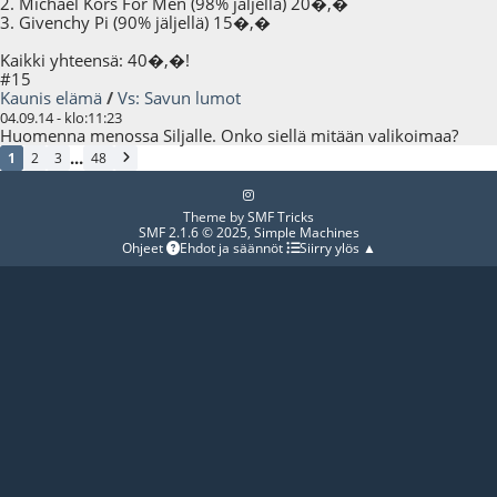
2. Michael Kors For Men (98% jäljellä) 20�,�
3. Givenchy Pi (90% jäljellä) 15�,�
Kaikki yhteensä: 40�,�!
#15
Kaunis elämä
/
Vs: Savun lumot
04.09.14 - klo:11:23
Huomenna menossa Siljalle. Onko siellä mitään valikoimaa?
...
1
2
3
48
Theme by
SMF Tricks
SMF 2.1.6 © 2025
,
Simple Machines
Ohjeet
Ehdot ja säännöt
Siirry ylös ▲