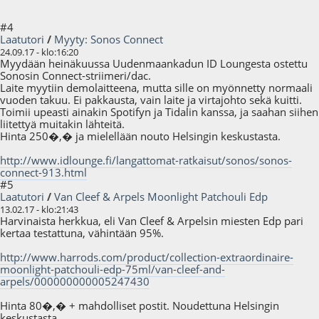
#4
Laatutori
/
Myyty: Sonos Connect
24.09.17 - klo:16:20
Myydään heinäkuussa Uudenmaankadun ID Loungesta ostettu
Sonosin Connect-striimeri/dac.
Laite myytiin demolaitteena, mutta sille on myönnetty normaali
vuoden takuu. Ei pakkausta, vain laite ja virtajohto sekä kuitti.
Toimii upeasti ainakin Spotifyn ja Tidalin kanssa, ja saahan siihen
liitettyä muitakin lähteitä.
Hinta 250�,� ja mielellään nouto Helsingin keskustasta.
http://www.idlounge.fi/langattomat-ratkaisut/sonos/sonos-
connect-913.html
#5
Laatutori
/
Van Cleef & Arpels Moonlight Patchouli Edp
13.02.17 - klo:21:43
Harvinaista herkkua, eli Van Cleef & Arpelsin miesten Edp pari
kertaa testattuna, vähintään 95%.
http://www.harrods.com/product/collection-extraordinaire-
moonlight-patchouli-edp-75ml/van-cleef-and-
arpels/000000000005247430
Hinta 80�,� + mahdolliset postit. Noudettuna Helsingin
keskustasta.