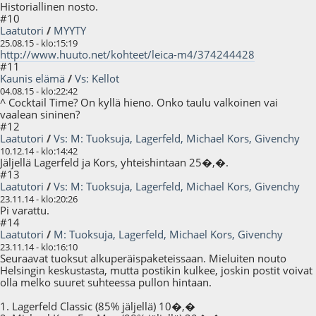
Historiallinen nosto.
#10
Laatutori
/
MYYTY
25.08.15 - klo:15:19
http://www.huuto.net/kohteet/leica-m4/374244428
#11
Kaunis elämä
/
Vs: Kellot
04.08.15 - klo:22:42
^ Cocktail Time? On kyllä hieno. Onko taulu valkoinen vai
vaalean sininen?
#12
Laatutori
/
Vs: M: Tuoksuja, Lagerfeld, Michael Kors, Givenchy
10.12.14 - klo:14:42
Jäljellä Lagerfeld ja Kors, yhteishintaan 25�,�.
#13
Laatutori
/
Vs: M: Tuoksuja, Lagerfeld, Michael Kors, Givenchy
23.11.14 - klo:20:26
Pi varattu.
#14
Laatutori
/
M: Tuoksuja, Lagerfeld, Michael Kors, Givenchy
23.11.14 - klo:16:10
Seuraavat tuoksut alkuperäispaketeissaan. Mieluiten nouto
Helsingin keskustasta, mutta postikin kulkee, joskin postit voivat
olla melko suuret suhteessa pullon hintaan.
1. Lagerfeld Classic (85% jäljellä) 10�,�