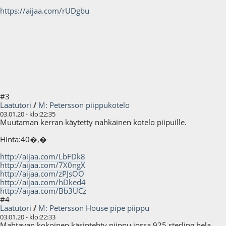
https://aijaa.com/rUDgbu
#3
Laatutori
/
M: Petersson piippukotelo
03.01.20 - klo:22:35
Muutaman kerran käytetty nahkainen kotelo piipuille.
Hinta:40�,�
http://aijaa.com/LbFDk8
http://aijaa.com/7X0ngX
http://aijaa.com/zPJsOO
http://aijaa.com/hDked4
http://aijaa.com/Bb3UCz
#4
Laatutori
/
M: Petersson House pipe piippu
03.01.20 - klo:22:33
Mahtavan kokoinen käsintehty piippu jossa 925 sterling hela.