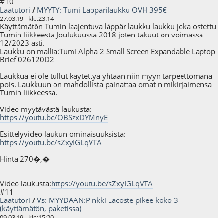
#10
Laatutori
/
MYYTY: Tumi Läppärilaukku OVH 395€
27.03.19 - klo:23:14
Käyttämätön Tumin laajentuva läppärilaukku laukku joka ostettu
Tumin liikkeestä Joulukuussa 2018 joten takuut on voimassa
12/2023 asti.
Laukku on mallia:Tumi Alpha 2 Small Screen Expandable Laptop
Brief 026120D2
Laukkua ei ole tullut käytettyä yhtään niin myyn tarpeettomana
pois. Laukkuun on mahdollista painattaa omat nimikirjaimensa
Tumin liikkeessä.
Video myytävästä laukusta:
https://youtu.be/OBSzxDYMnyE
Esittelyvideo laukun ominaisuuksista:
https://youtu.be/sZxyIGLqVTA
Hinta 270�,�
Video laukusta:
https://youtu.be/sZxyIGLqVTA
#11
Laatutori
/
Vs: MYYDÄÄN:Pinkki Lacoste pikee koko 3
(käyttämätön, paketissa)
09.03.19 - klo:15:20