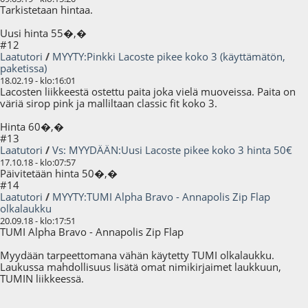
Tarkistetaan hintaa.
Uusi hinta 55�,�
#12
Laatutori
/
MYYTY:Pinkki Lacoste pikee koko 3 (käyttämätön,
paketissa)
18.02.19 - klo:16:01
Lacosten liikkeestä ostettu paita joka vielä muoveissa. Paita on
väriä sirop pink ja malliltaan classic fit koko 3.
Hinta 60�,�
#13
Laatutori
/
Vs: MYYDÄÄN:Uusi Lacoste pikee koko 3 hinta 50€
17.10.18 - klo:07:57
Päivitetään hinta 50�,�
#14
Laatutori
/
MYYTY:TUMI Alpha Bravo - Annapolis Zip Flap
olkalaukku
20.09.18 - klo:17:51
TUMI Alpha Bravo - Annapolis Zip Flap
Myydään tarpeettomana vähän käytetty TUMI olkalaukku.
Laukussa mahdollisuus lisätä omat nimikirjaimet laukkuun,
TUMIN liikkeessä.