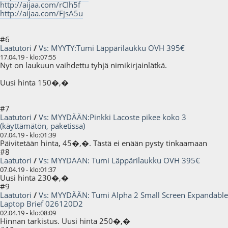
http://aijaa.com/rCIh5f
http://aijaa.com/FjsA5u
#6
Laatutori
/
Vs: MYYTY:Tumi Läppärilaukku OVH 395€
17.04.19 - klo:07:55
Nyt on laukuun vaihdettu tyhjä nimikirjainlätkä.
Uusi hinta 150�,�
#7
Laatutori
/
Vs: MYYDÄÄN:Pinkki Lacoste pikee koko 3
(käyttämätön, paketissa)
07.04.19 - klo:01:39
Päivitetään hinta, 45�,�. Tästä ei enään pysty tinkaamaan
#8
Laatutori
/
Vs: MYYDÄÄN: Tumi Läppärilaukku OVH 395€
07.04.19 - klo:01:37
Uusi hinta 230�,�
#9
Laatutori
/
Vs: MYYDÄÄN: Tumi Alpha 2 Small Screen Expandable
Laptop Brief 026120D2
02.04.19 - klo:08:09
Hinnan tarkistus. Uusi hinta 250�,�