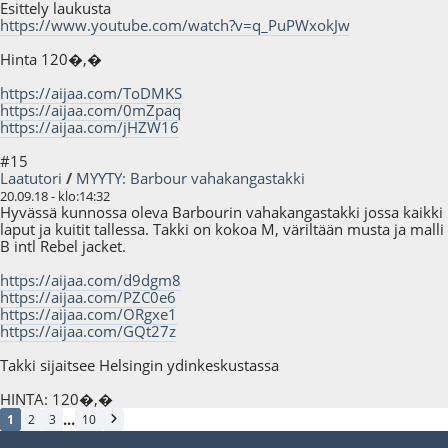
Esittely laukusta
https://www.youtube.com/watch?v=q_PuPWxokJw
Hinta 120�,�
https://aijaa.com/ToDMKS
https://aijaa.com/0mZpaq
https://aijaa.com/jHZW16
#15
Laatutori
/
MYYTY: Barbour vahakangastakki
20.09.18 - klo:14:32
Hyvässä kunnossa oleva Barbourin vahakangastakki jossa kaikki
laput ja kuitit tallessa. Takki on kokoa M, väriltään musta ja malli
B intl Rebel jacket.
https://aijaa.com/d9dgm8
https://aijaa.com/PZC0e6
https://aijaa.com/ORgxe1
https://aijaa.com/GQt27z
Takki sijaitsee Helsingin ydinkeskustassa
HINTA: 120�,�
...
1
2
3
10