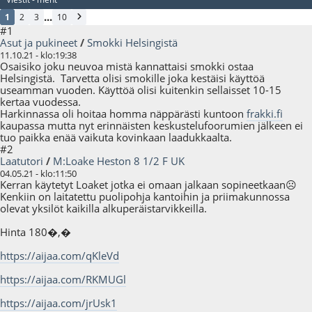
...
1
2
3
10
#1
Asut ja pukineet
/
Smokki Helsingistä
11.10.21 - klo:19:38
Osaisiko joku neuvoa mistä kannattaisi smokki ostaa
Helsingistä. Tarvetta olisi smokille joka kestäisi käyttöä
useamman vuoden. Käyttöä olisi kuitenkin sellaisset 10-15
kertaa vuodessa.
Harkinnassa oli hoitaa homma näppärästi kuntoon
frakki.fi
kaupassa mutta nyt erinnäisten keskustelufoorumien jälkeen ei
tuo paikka enää vaikuta kovinkaan laadukkaalta.
#2
Laatutori
/
M:Loake Heston 8 1/2 F UK
04.05.21 - klo:11:50
Kerran käytetyt Loaket jotka ei omaan jalkaan sopineetkaan☹️
Kenkiin on laitatettu puolipohja kantoihin ja priimakunnossa
olevat yksilöt kaikilla alkuperäistarvikkeilla.
Hinta 180�,�
https://aijaa.com/qKleVd
https://aijaa.com/RKMUGl
https://aijaa.com/jrUsk1