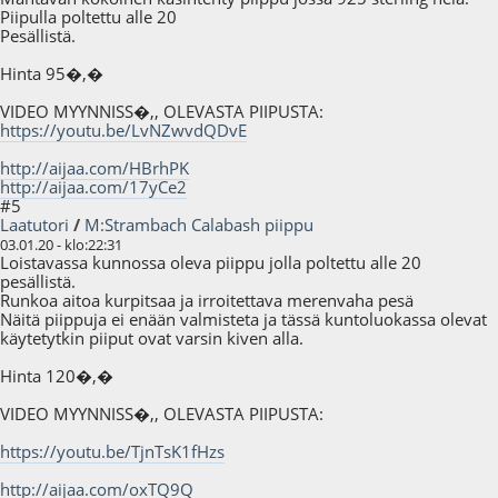
Piipulla poltettu alle 20
Pesällistä.
Hinta 95�,�
VIDEO MYYNNISS�,, OLEVASTA PIIPUSTA:
https://youtu.be/LvNZwvdQDvE
http://aijaa.com/HBrhPK
http://aijaa.com/17yCe2
#5
Laatutori
/
M:Strambach Calabash piippu
03.01.20 - klo:22:31
Loistavassa kunnossa oleva piippu jolla poltettu alle 20
pesällistä.
Runkoa aitoa kurpitsaa ja irroitettava merenvaha pesä
Näitä piippuja ei enään valmisteta ja tässä kuntoluokassa olevat
käytetytkin piiput ovat varsin kiven alla.
Hinta 120�,�
VIDEO MYYNNISS�,, OLEVASTA PIIPUSTA:
https://youtu.be/TjnTsK1fHzs
http://aijaa.com/oxTQ9Q