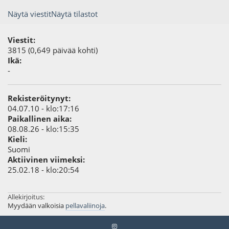
Näytä viestit
Näytä tilastot
Viestit:
3815 (0,649 päivää kohti)
Ikä:
-
Rekisteröitynyt:
04.07.10 - klo:17:16
Paikallinen aika:
08.08.26 - klo:15:35
Kieli:
Suomi
Aktiivinen viimeksi:
25.02.18 - klo:20:54
Allekirjoitus:
Myydään valkoisia
pellavaliinoja
.