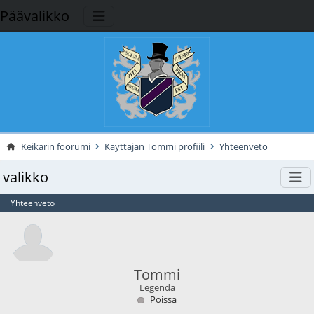
Päävalikko
Keikarin foorumi
Käyttäjän Tommi profiili
Yhteenveto
valikko
Yhteenveto
Tommi
Legenda
Poissa