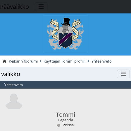
Päävalikko
Keikarin foorumi
Käyttäjän Tommi profiili
Yhteenveto
valikko
Yhteenveto
Tommi
Legenda
Poissa