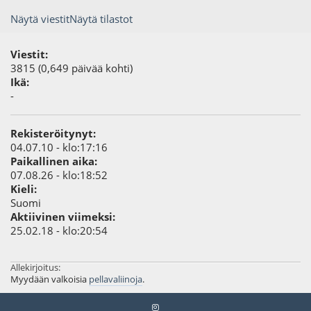
Näytä viestit
Näytä tilastot
Viestit:
3815 (0,649 päivää kohti)
Ikä:
-
Rekisteröitynyt:
04.07.10 - klo:17:16
Paikallinen aika:
07.08.26 - klo:18:52
Kieli:
Suomi
Aktiivinen viimeksi:
25.02.18 - klo:20:54
Allekirjoitus:
Myydään valkoisia
pellavaliinoja
.