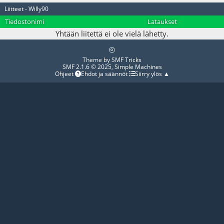
Liitteet - Willy90
Tiedostonimi
Lataukset
Yhtään liitettä ei ole vielä lähetty.
Theme by
SMF Tricks
SMF 2.1.6 © 2025
,
Simple Machines
Ohjeet
Ehdot ja säännöt
Siirry ylös ▲