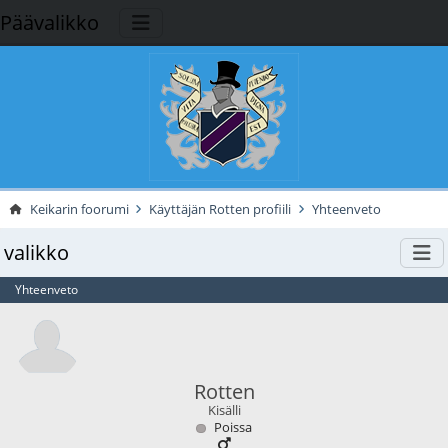
Päävalikko
Keikarin foorumi
Käyttäjän Rotten profiili
Yhteenveto
valikko
Yhteenveto
Rotten
Kisälli
Poissa