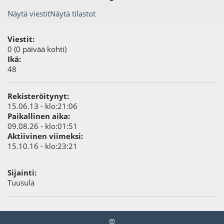
Näytä viestit
Näytä tilastot
Viestit:
0 (0 päivää kohti)
Ikä:
48
Rekisteröitynyt:
15.06.13 - klo:21:06
Paikallinen aika:
09.08.26 - klo:01:51
Aktiivinen viimeksi:
15.10.16 - klo:23:21
Sijainti:
Tuusula