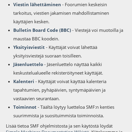
Viestin lähettäminen
- Foorumien keskeisin
tarkoitus, viestien jakamisen mahdollistaminen
käyttäjien kesken.
Bulletin Board Code (BBC)
- Viestejä voi muotoilla ja
maustaa BBC koodein.
Yksityisviestit
- Käyttäjät voivat lähettää
yksityisviestejä suoraan toisilleen.
Jäsenluettelo
- Jäsenluettelo näyttää kaikki
keskustelualueelle rekisteröityneet käyttäjät.
Kalenteri
- Käyttäjät voivat käyttää kalenteria
tapahtumien, pyhäpäivien, syntymäpäivien ja
vastaavien seurantaan.
Toiminnot
- Täältä löytyy luetteloa SMF:n kenties
suurimmista ja suosituimmista toiminnoista.
Lisää tietoa SMF ohjelmistosta ja sen käytöstä löydät
Simple Machines Documentation Wikistä
. Kiitoksemme ja