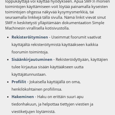
loppukäyttäjä voi käyttää hyödykseen. Apua SMF:n monien
toimintojen käyttämiseen voit löytää painamalla kyseisten
toimintojen ohgessa näkyvää kysymysmerkkiä, tai
seuraamalla linkkejä tällä sivulla. Nämä linkit vievät sinut
SMF:n keskitetysti ylläpitämään dokumentaation Simple
Machinesin virallisella kotisivustolla.
Rekisteröityminen
- Useimmat foorumit vaativat
käyttäjältä rekisteröitymistä käyttääkseen kaikkia
foorumin toimintoja.
Sisäänkirjautuminen
- Rekisteröidyttyään, käyttäjien
tulee kirjautua sisään käyttääkseen uutta
käyttäjätunnustaan.
Profiilit
- Jokaisella käyttäjällä on oma,
henkilökohtainen profiilinsa.
Hakeminen
- Haku on erittäin suuri apu
tiedonhakuun, ja helpottaa tiettyjen viestien ja
viestiketjujen löytämistä.