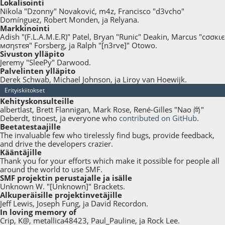
Lokalisointi
Nikola "Dzonny" Novaković, m4z, Francisco "d3vcho"
Domínguez, Robert Monden, ja Relyana.
Markkinointi
Adish "(F.L.A.M.E.R)" Patel, Bryan "Runic" Deakin, Marcus "cσσкιє
мσηѕтєя" Forsberg, ja Ralph "[n3rve]" Otowo.
Sivuston ylläpito
Jeremy "SleePy" Darwood.
Palvelinten ylläpito
Derek Schwab, Michael Johnson, ja Liroy van Hoewijk.
Erityiskiitokset
Kehityskonsulteille
albertlast, Brett Flannigan, Mark Rose, René-Gilles "Nao 尚"
Deberdt, tinoest, ja everyone who
contributed on GitHub
.
Beetatestaajille
The invaluable few who tirelessly find bugs, provide feedback,
and drive the developers crazier.
Kääntäjille
Thank you for your efforts which make it possible for people all
around the world to use SMF.
SMF projektin perustajalle ja isälle
Unknown W. "[Unknown]" Brackets.
Alkuperäisille projektinvetäjille
Jeff Lewis, Joseph Fung, ja David Recordon.
In loving memory of
Crip, K@, metallica48423, Paul_Pauline, ja Rock Lee.