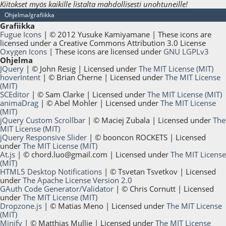
Kiitokset myös kaikille listalta mahdollisesti unohtuneille!
Ohjelma/grafiikka
Grafiikka
Fugue Icons
| © 2012 Yusuke Kamiyamane | These icons are
licensed under a Creative Commons Attribution 3.0 License
Oxygen Icons
| These icons are licensed under
GNU LGPLv3
Ohjelma
JQuery
| © John Resig | Licensed under
The MIT License (MIT)
hoverIntent
| © Brian Cherne | Licensed under
The MIT License
(MIT)
SCEditor
| © Sam Clarke | Licensed under
The MIT License (MIT)
animaDrag
| © Abel Mohler | Licensed under
The MIT License
(MIT)
jQuery Custom Scrollbar
| © Maciej Zubala | Licensed under
The
MIT License (MIT)
jQuery Responsive Slider
| © booncon ROCKETS | Licensed
under
The MIT License (MIT)
At.js
| ©
chord.luo@gmail.com
| Licensed under
The MIT License
(MIT)
HTML5 Desktop Notifications
| © Tsvetan Tsvetkov | Licensed
under
The Apache License Version 2.0
GAuth Code Generator/Validator
| © Chris Cornutt | Licensed
under
The MIT License (MIT)
Dropzone.js
| © Matias Meno | Licensed under
The MIT License
(MIT)
Minify
| © Matthias Mullie | Licensed under
The MIT License