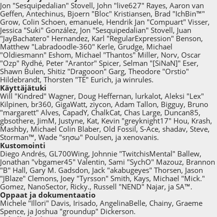
Jon "Sesquipedalian" Stovell, John "live627" Rayes, Aaron van
Geffen, Antechinus, Bjoern "Bloc" Kristiansen, Brad "IchBin™"
Grow, Colin Schoen, emanuele, Hendrik Jan "Compuart" Visser,
Jessica "Suki" González, Jon "Sesquipedalian" Stovell, Juan
"JayBachatero" Hernandez, Karl "RegularExpression" Benson,
Matthew "Labradoodle-360" Kerle, Grudge, Michael
"Oldiesmann" Eshom, Michael "Thantos" Miller, Norv, Oscar
"Ozp" Rydhé, Peter "Arantor" Spicer, Selman "[SiNaN]" Eser,
Shawn Bulen, Shitiz "Dragooon" Garg, Theodore "Orstio"
Hildebrandt, Thorsten "TE" Eurich, ja winrules.
Käyttäjätuki
Will "Kindred" Wagner, Doug Heffernan, lurkalot, Aleksi "Lex"
Kilpinen, br360, GigaWatt, ziycon, Adam Tallon, Bigguy, Bruno
"margarett" Alves, CapadY, ChalkCat, Chas Large, Duncan85,
gbsothere, JimM, Justyne, Kat, Kevin "greyknight17" Hou, Krash,
Mashby, Michael Colin Blaber, Old Fossil, S-Ace, shadav, Steve,
Storman™, Wade "sησω" Poulsen, ja xenovanis.
Kustomointi
Diego Andrés, GL700Wing, Johnnie "TwitchisMental" Ballew,
Jonathan "vbgamer45" Valentin, Sami "SychO" Mazouz, Brannon
"B" Hall, Gary M. Gadsdon, Jack "akabugeyes" Thorsen, Jason
"JBlaze" Clemons, Joey "Tyrsson" Smith, Kays, Michael "Mick."
Gomez, NanoSector, Ricky., Russell "NEND" Najar, ja SA™.
Oppaat ja dokumentaatio
Michele "Illori" Davis, Irisado, AngelinaBelle, Chainy, Graeme
Spence, ja Joshua "groundup" Dickerson.