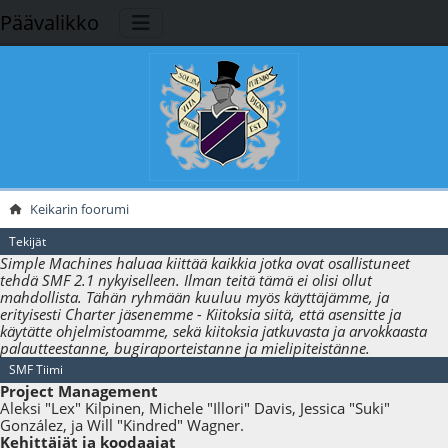
Päävalikko
Keikarin foorumi
Tekijät
Simple Machines haluaa kiittää kaikkia jotka ovat osallistuneet
tehdä SMF 2.1 nykyiselleen. Ilman teitä tämä ei olisi ollut
mahdollista. Tähän ryhmään kuuluu myös käyttäjämme, ja
erityisesti Charter jäsenemme - Kiitoksia siitä, että asensitte ja
käytätte ohjelmistoamme, sekä kiitoksia jatkuvasta ja arvokkaasta
palautteestanne, bugiraporteistanne ja mielipiteistänne.
SMF Tiimi
Project Management
Aleksi "Lex" Kilpinen, Michele "Illori" Davis, Jessica "Suki"
González, ja Will "Kindred" Wagner.
Kehittäjät ja koodaajat