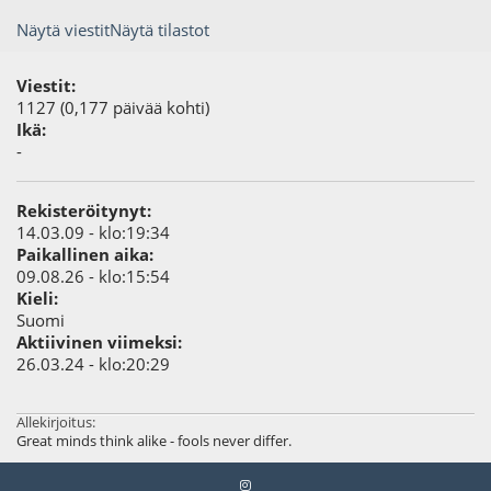
Näytä viestit
Näytä tilastot
Viestit:
1127 (0,177 päivää kohti)
Ikä:
-
Rekisteröitynyt:
14.03.09 - klo:19:34
Paikallinen aika:
09.08.26 - klo:15:54
Kieli:
Suomi
Aktiivinen viimeksi:
26.03.24 - klo:20:29
Allekirjoitus:
Great minds think alike - fools never differ.