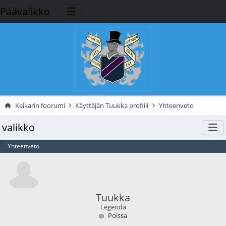
Päävalikko
Keikarin foorumi
Käyttäjän Tuukka profiili
Yhteenveto
valikko
Yhteenveto
Tuukka
Legenda
Poissa