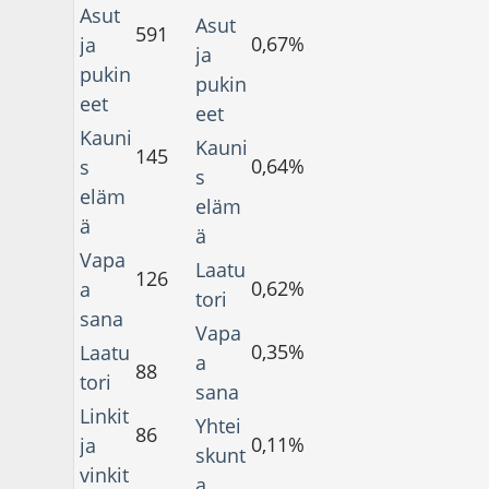
Asut
Asut
591
0,67%
ja
ja
pukin
pukin
eet
eet
Kauni
Kauni
145
0,64%
s
s
eläm
eläm
ä
ä
Vapa
Laatu
126
0,62%
a
tori
sana
Vapa
0,35%
Laatu
a
88
tori
sana
Linkit
Yhtei
86
0,11%
ja
skunt
vinkit
a