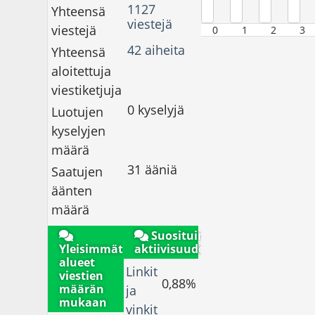
1127
Yhteensä
viestejä
viestejä
0
1
2
3
42 aiheita
Yhteensä
aloitettuja
viestiketjuja
0 kyselyjä
Luotujen
kyselyjen
määrä
31 ääniä
Saatujen
äänten
määrä
Suosituin alue
Yleisimmät
aktiivisuudeltaan
alueet
Linkit
viestien
0,88%
määrän
ja
mukaan
vinkit