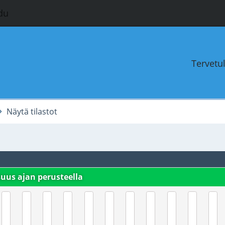
du
Tervetu
Näytä tilastot
suus ajan perusteella