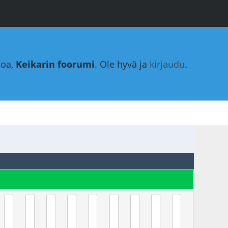
loa,
Keikarin foorumi
. Ole hyvä ja
kirjaudu
.