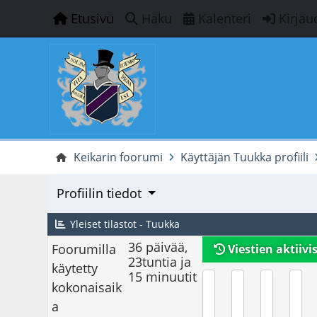
Etusivu
Haku
Kalenteri
Kirjau
Keikarin foorumi
Käyttäjän Tuukka profiili
Profiilin tiedot
Yleiset tilastot - Tuukka
36 päivää,
Foorumilla
Viestien aktiivi
23tuntia ja
käytetty
15 minuutit
kokonaisaik
a