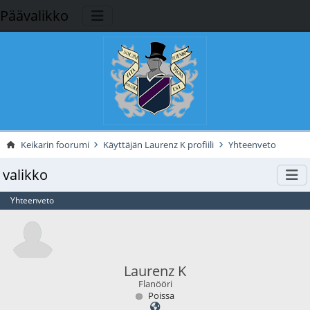
Päävalikko
Keikarin foorumi
Käyttäjän Laurenz K profiili
Yhteenveto
valikko
Yhteenveto
Laurenz K
Flanööri
Poissa