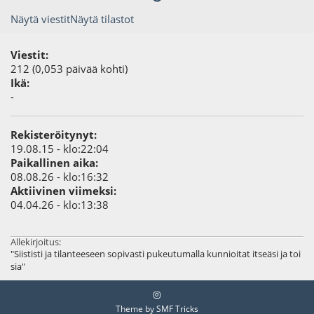
Näytä viestit
Näytä tilastot
Viestit:
212 (0,053 päivää kohti)
Ikä:
-
Rekisteröitynyt:
19.08.15 - klo:22:04
Paikallinen aika:
08.08.26 - klo:16:32
Aktiivinen viimeksi:
04.04.26 - klo:13:38
Allekirjoitus:
"Siististi ja tilanteeseen sopivasti pukeutumalla kunnioitat itseäsi ja toi
sia"
Theme by
SMF Tricks