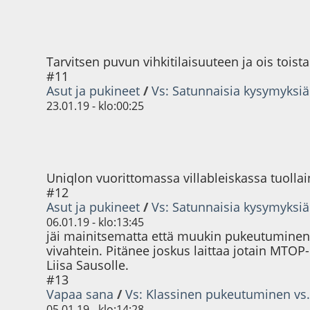
Tarvitsen puvun vihkitilaisuuteen ja ois toista
#11
Asut ja pukineet
/
Vs: Satunnaisia kysymyksiä
23.01.19 - klo:00:25
Uniqlon vuorittomassa villableiskassa tuolla
#12
Asut ja pukineet
/
Vs: Satunnaisia kysymyksiä
06.01.19 - klo:13:45
jäi mainitsematta että muukin pukeutuminen n
vivahtein. Pitänee joskus laittaa jotain MTO
Liisa Sausolle.
#13
Vapaa sana
/
Vs: Klassinen pukeutuminen vs.
05.01.19 - klo:14:28