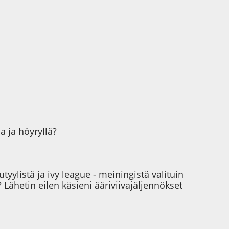
a ja höyryllä?
ylistä ja ivy league - meiningistä valituin
Lähetin eilen käsieni ääriviivajäljennökset