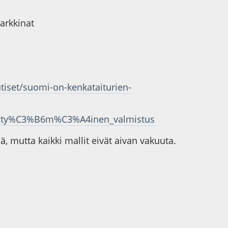
markkinat
tiset/suomi-on-kenkataiturien-
A4sity%C3%B6m%C3%A4inen_valmistus
, mutta kaikki mallit eivät aivan vakuuta.