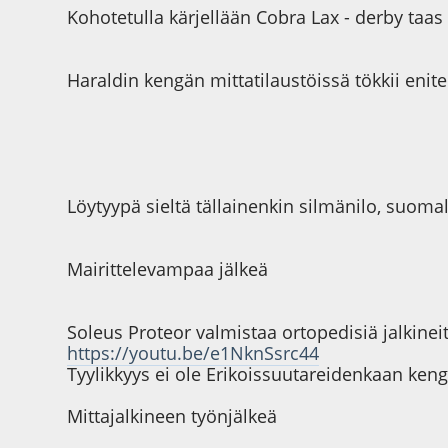
Kohotetulla kärjellään Cobra Lax - derby taas
Haraldin kengän mittatilaustöissä tökkii enit
Löytyypä sieltä tällainenkin silmänilo, suo
Mairittelevampaa jälkeä
Soleus Proteor valmistaa ortopedisiä jalkinei
https://youtu.be/e1NknSsrc44
Tyylikkyys ei ole Erikoissuutareidenkaan keng
Mittajalkineen työnjälkeä