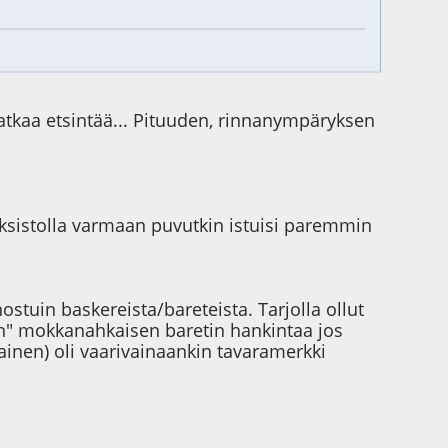
n jatkaa etsintää... Pituuden, rinnanympäryksen
aksistolla varmaan puvutkin istuisi paremmin
stuin baskereista/bareteista. Tarjolla ollut
an" mokkanahkaisen baretin hankintaa jos
ainen) oli vaarivainaankin tavaramerkki