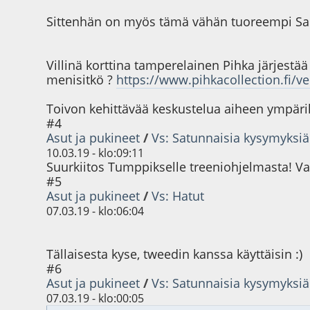
Sittenhän on myös tämä vähän tuoreempi Sa
Villinä korttina tamperelainen Pihka järjestää 
menisitkö ?
https://www.pihkacollection.fi/v
Toivon kehittävää keskustelua aiheen ympäri
#4
Asut ja pukineet
/
Vs: Satunnaisia kysymyksiä
10.03.19 - klo:09:11
Suurkiitos Tumppikselle treeniohjelmasta! Va
#5
Asut ja pukineet
/
Vs: Hatut
07.03.19 - klo:06:04
Tällaisesta kyse, tweedin kanssa käyttäisin :)
#6
Asut ja pukineet
/
Vs: Satunnaisia kysymyksiä
07.03.19 - klo:00:05