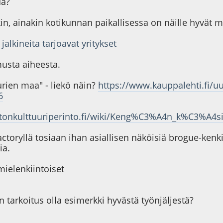
ua?
kin, ainakin kotikunnan paikallisessa on näille hyvät 
alkineita tarjoavat yritykset
usta aiheesta.
rien maa" - liekö näin?
https://www.kauppalehti.fi/uu
6
neetonkulttuuriperinto.fi/wiki/Keng%C3%A4n_k%C3%
toryllä tosiaan ihan asiallisen näköisiä brogue-kenkiä
ia.
ielenkiintoiset
arkoitus olla esimerkki hyvästä työnjäljestä?