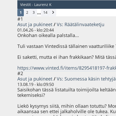
Viestit - Laurenz K
...
1
2
3
14
#1
Asut ja pukineet
/
Vs: Räätälinvaateketju
01.04.26 - klo:20:44
Onkohan oikealla palstalla...
Tuli vastaan Vintedissä tällainen vaatturilii
Ei saketti, mutta ei ihan frakkikaan? Mitä täs
https://www.vinted.fi/items/8295418197-frak
#2
Asut ja pukineet
/
Vs: Suomessa käsin tehtyjä j
13.08.19 - klo:09:50
Saisikohan tässä listatuilta toimijoilta keltä
tekemiseksi?
Liekö kysymys siitä, mihin ollaan totuttu? Mon
aikaansaa sen ettei jalkaholville ole tukea. Kun 