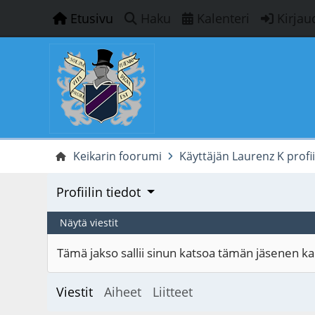
Etusivu
Haku
Kalenteri
Kirjau
Keikarin foorumi
Käyttäjän Laurenz K profii
Profiilin tiedot
Näytä viestit
Tämä jakso sallii sinun katsoa tämän jäsenen kaik
Viestit
Aiheet
Liitteet