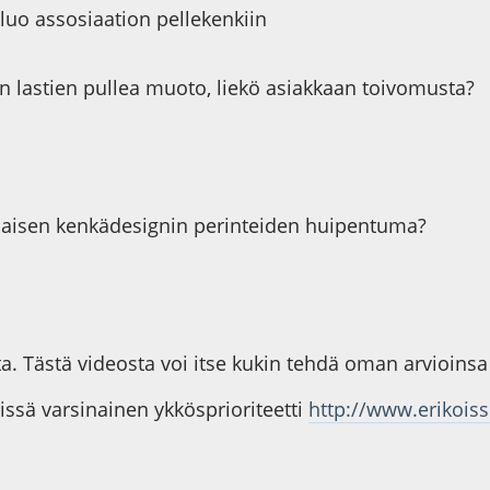
 luo assosiaation pellekenkiin
en lastien pullea muoto, liekö asiakkaan toivomusta?
malaisen kenkädesignin perinteiden huipentuma?
ta. Tästä videosta voi itse kukin tehdä oman arvioinsa
issä varsinainen ykkösprioriteetti
http://www.erikoissu