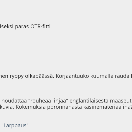
iseksi paras OTR-fitti
inen ryppy olkapäässä. Korjaantuuko kuumalla raudall
oudattaa "rouheaa linjaa" englantilaisesta maaseututy
P-kuvia. Kokemuksia poronnahasta käsinemateriaalina? 
 "Larppaus"