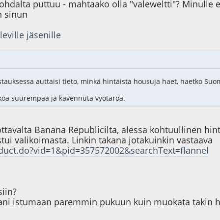
alta puttuu - mahtaako olla "valeweltti"? Minulle e
n sinun
leville jäsenille
astauksessa auttaisi tieto, minkä hintaista housuja haet, haetko Suo
 kokoa suurempaa ja kavennuta vyötäröä.
ttavalta Banana Republicilta, alessa kohtuullinen hint
stui valikoimasta. Linkin takana jotakuinkin vastaava
duct.do?vid=1&pid=357572002&searchText=flannel
iin?
 istumaan paremmin pukuun kuin muokata takin hartio