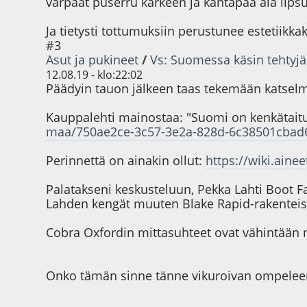
varpaat puserru kärkeen ja kantapää ala lips
Ja tietysti tottumuksiin perustunee estetiikka
#3
Asut ja pukineet
/
Vs: Suomessa käsin tehtyjä j
12.08.19 - klo:22:02
Päädyin tauon jälkeen taas tekemään katselm
Kauppalehti mainostaa: "Suomi on kenkätaitu
maa/750ae2ce-3c57-3e2a-828d-6c38501cbad
Perinnettä on ainakin ollut:
https://wiki.ai
Palatakseni keskusteluun, Pekka Lahti Boot Fac
Lahden kengät muuten Blake Rapid-rakenteis
Cobra Oxfordin mittasuhteet ovat vähintään m
Onko tämän sinne tänne vikuroivan ompeleen t