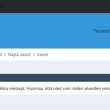
du
Tervetu
li
Näytä viestit
Viestit
kia viestejä. Huomaa, että näet vain niiden alueiden viestit