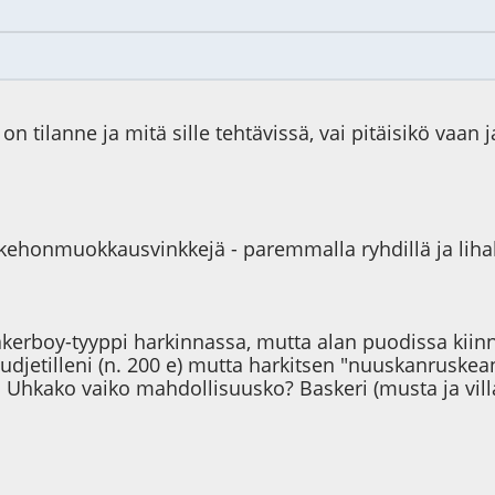
a on tilanne ja mitä sille tehtävissä, vai pitäisikö vaa
in kehonmuokkausvinkkejä - paremmalla ryhdillä ja lih
Bakerboy-tyyppi harkinnassa, mutta alan puodissa kiinno
udjetilleni (n. 200 e) mutta harkitsen "nuuskanruske
. Uhkako vaiko mahdollisuusko? Baskeri (musta ja vill