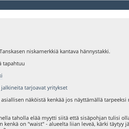
ke Tanskasen niskamerkkiä kantava hännystakki.
sä tapahtuu
ki
alkineita tarjoavat yritykset
än asiallisen näköistä kenkää jos näyttämällä tarpeeksi
ella taholla elää myytti siitä että sisäpohjan tulisi o
kenkä on "waist" - alueelta liian leveä, kärki täytyy jätt