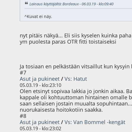
Lainaus käyttäjältä: Bordeaux - 06.03.19 - klo:09:40
^Kuvat ei näy.
nyt pitäis näkyä... Eli siis kyselen kuinka pah
ym puolesta paras OTR fitti toistaiseksi
Ja tosiaan en pelkästään vitsaillut kun kysy
#7
Asut ja pukineet
/
Vs: Hatut
05.03.19 - klo:23:10
Olen etsinyt sopivaa lakkia jo jonkin aikaa. 
kappale oli kohtuuttoman hintainen omalle b
saan sellaisen jostain muualta sopuhintaan..
nuorukaisesta hoitokotiin saakka.
#8
Asut ja pukineet
/
Vs: Van Bommel -kengät
05.03.19 - klo:23:02