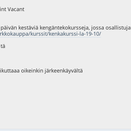
int Vacant
päivän kestäviä kengäntekokursseja, jossa osallistujat 
erkkokauppa/kurssit/kenkakurssi-la-19-10/
ltä
ikuttaaa oikeinkin järkeenkäyvältä