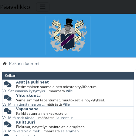
Päävalikko
Keikarin foorumi
Keikari
Asut ja pukineet
Ensimmäinen suomalainen miesten tyylifoorumi.
Vs: Satunnaisia kysymyks...
määrästä
Ville
Yhteiskunta
Viimeisimmät tapahtumat, muutokset ja höykytykset.
Vs: Mihin tämä maa on ...
määrästä
Ville
Vapaa sana
Kaikki satunnainen keskustelu.
Vs: Mitä ostit tänää...
määrästä
Laurentius
Kulttuuri
Elokuvat, näyttelyt, ravintolat, elämykset.
Vs: Mitä katsoit viimek...
määrästä
salaryman