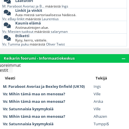
Laatutori
M: Paraboot Avoriaz ja B...
määrästä
Ings
Linkit ja vinkit
Auta miestä sartoriaalisessa hädässä.
Vs: eBay-linkit
määrästä
Laurentius
Kaunis elämä
Aistinautintojen alue.
Vs: Miesten tuoksut
määrästä
salaryman
Etiketti
Kysy, kerro, väittele.
Vs: Tumma puku
määrästä
Oliver Twist
Keikarin foorumi - Informaatiokeskus
uoreimmat
estit
Viesti
Tekijä
M: Paraboot Avoriaz ja Bexley Enfield (UK10)
Ings
Vs: Mihin tämä maa on menossa?
Ville
Vs: Mihin tämä maa on menossa?
Arska
Vs: Satunnaisia kysymyksiä
Ville
Vs: Mihin tämä maa on menossa?
Alhazen
Vs: Satunnaisia kysymyksiä
Tumppi$