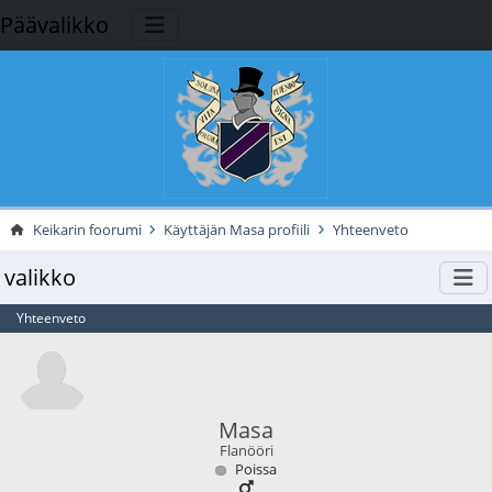
Päävalikko
Keikarin foorumi
Käyttäjän Masa profiili
Yhteenveto
valikko
Yhteenveto
Masa
Flanööri
Poissa