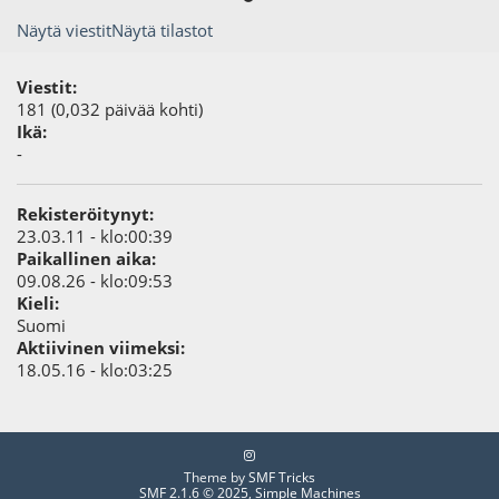
Näytä viestit
Näytä tilastot
Viestit:
181 (0,032 päivää kohti)
Ikä:
-
Rekisteröitynyt:
23.03.11 - klo:00:39
Paikallinen aika:
09.08.26 - klo:09:53
Kieli:
Suomi
Aktiivinen viimeksi:
18.05.16 - klo:03:25
Theme by
SMF Tricks
SMF 2.1.6 © 2025
,
Simple Machines