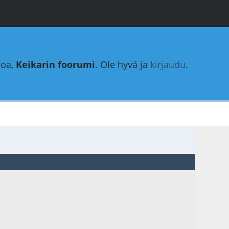
loa,
Keikarin foorumi
. Ole hyvä ja
kirjaudu
.