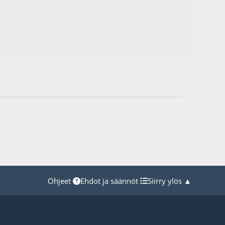
Ohjeet
Ehdot ja säännöt
Siirry ylös ▲