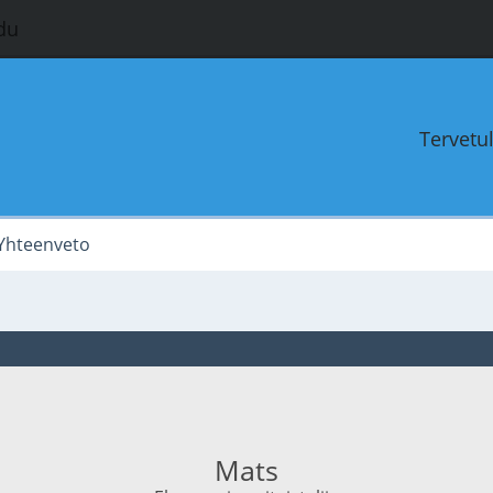
du
Tervetu
Yhteenveto
Mats