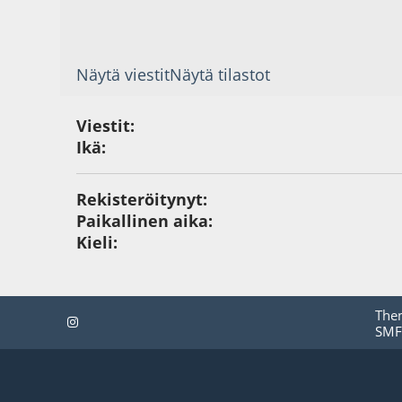
Näytä viestit
Näytä tilastot
Viestit:
Ikä:
Rekisteröitynyt:
Paikallinen aika:
Kieli:
The
SMF