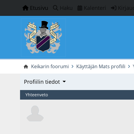
Etusivu
Haku
Kalenteri
Kirjau
Keikarin foorumi
Käyttäjän Mats profiili
Profiilin tiedot
Yhteenveto