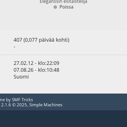
Eleganssin esitaistelija
Poissa
407 (0,077 päivää kohti)
-
27.02.12 - klo:22:09
07.08.26 - klo:10:48
Suomi
me by
SMF Tricks
 2.1.6 © 2025
,
Simple Machines