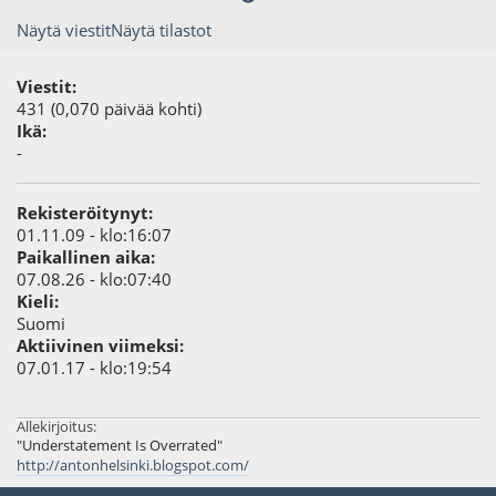
Näytä viestit
Näytä tilastot
Viestit:
431 (0,070 päivää kohti)
Ikä:
-
Rekisteröitynyt:
01.11.09 - klo:16:07
Paikallinen aika:
07.08.26 - klo:07:40
Kieli:
Suomi
Aktiivinen viimeksi:
07.01.17 - klo:19:54
Allekirjoitus:
"Understatement Is Overrated"
http://antonhelsinki.blogspot.com/