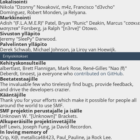
Lokalisointi
Nikola "Dzonny" Novaković, m4z, Francisco "d3vcho"
Domínguez, Robert Monden, ja Relyana.
Markkinointi
Adish "(F.L.A.M.E.R)" Patel, Bryan "Runic" Deakin, Marcus "cσσкιє
мσηѕтєя" Forsberg, ja Ralph "[n3rve]" Otowo.
Sivuston ylläpito
Jeremy "SleePy" Darwood.
Palvelinten ylläpito
Derek Schwab, Michael Johnson, ja Liroy van Hoewijk.
Erityiskiitokset
Kehityskonsulteille
albertlast, Brett Flannigan, Mark Rose, René-Gilles "Nao 尚"
Deberdt, tinoest, ja everyone who
contributed on GitHub
.
Beetatestaajille
The invaluable few who tirelessly find bugs, provide feedback,
and drive the developers crazier.
Kääntäjille
Thank you for your efforts which make it possible for people all
around the world to use SMF.
SMF projektin perustajalle ja isälle
Unknown W. "[Unknown]" Brackets.
Alkuperäisille projektinvetäjille
Jeff Lewis, Joseph Fung, ja David Recordon.
In loving memory of
Crip, K@, metallica48423, Paul_Pauline, ja Rock Lee.