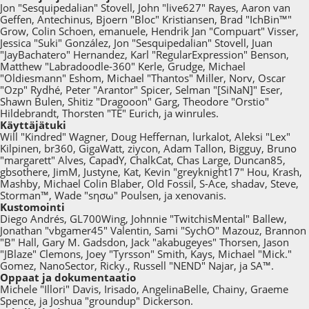
Jon "Sesquipedalian" Stovell, John "live627" Rayes, Aaron van
Geffen, Antechinus, Bjoern "Bloc" Kristiansen, Brad "IchBin™"
Grow, Colin Schoen, emanuele, Hendrik Jan "Compuart" Visser,
Jessica "Suki" González, Jon "Sesquipedalian" Stovell, Juan
"JayBachatero" Hernandez, Karl "RegularExpression" Benson,
Matthew "Labradoodle-360" Kerle, Grudge, Michael
"Oldiesmann" Eshom, Michael "Thantos" Miller, Norv, Oscar
"Ozp" Rydhé, Peter "Arantor" Spicer, Selman "[SiNaN]" Eser,
Shawn Bulen, Shitiz "Dragooon" Garg, Theodore "Orstio"
Hildebrandt, Thorsten "TE" Eurich, ja winrules.
Käyttäjätuki
Will "Kindred" Wagner, Doug Heffernan, lurkalot, Aleksi "Lex"
Kilpinen, br360, GigaWatt, ziycon, Adam Tallon, Bigguy, Bruno
"margarett" Alves, CapadY, ChalkCat, Chas Large, Duncan85,
gbsothere, JimM, Justyne, Kat, Kevin "greyknight17" Hou, Krash,
Mashby, Michael Colin Blaber, Old Fossil, S-Ace, shadav, Steve,
Storman™, Wade "sησω" Poulsen, ja xenovanis.
Kustomointi
Diego Andrés, GL700Wing, Johnnie "TwitchisMental" Ballew,
Jonathan "vbgamer45" Valentin, Sami "SychO" Mazouz, Brannon
"B" Hall, Gary M. Gadsdon, Jack "akabugeyes" Thorsen, Jason
"JBlaze" Clemons, Joey "Tyrsson" Smith, Kays, Michael "Mick."
Gomez, NanoSector, Ricky., Russell "NEND" Najar, ja SA™.
Oppaat ja dokumentaatio
Michele "Illori" Davis, Irisado, AngelinaBelle, Chainy, Graeme
Spence, ja Joshua "groundup" Dickerson.