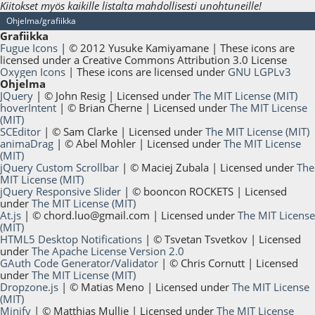
Kiitokset myös kaikille listalta mahdollisesti unohtuneille!
Ohjelma/grafiikka
Grafiikka
Fugue Icons
| © 2012 Yusuke Kamiyamane | These icons are
licensed under a Creative Commons Attribution 3.0 License
Oxygen Icons
| These icons are licensed under
GNU LGPLv3
Ohjelma
JQuery
| © John Resig | Licensed under
The MIT License (MIT)
hoverIntent
| © Brian Cherne | Licensed under
The MIT License
(MIT)
SCEditor
| © Sam Clarke | Licensed under
The MIT License (MIT)
animaDrag
| © Abel Mohler | Licensed under
The MIT License
(MIT)
jQuery Custom Scrollbar
| © Maciej Zubala | Licensed under
The
MIT License (MIT)
jQuery Responsive Slider
| © booncon ROCKETS | Licensed
under
The MIT License (MIT)
At.js
| ©
chord.luo@gmail.com
| Licensed under
The MIT License
(MIT)
HTML5 Desktop Notifications
| © Tsvetan Tsvetkov | Licensed
under
The Apache License Version 2.0
GAuth Code Generator/Validator
| © Chris Cornutt | Licensed
under
The MIT License (MIT)
Dropzone.js
| © Matias Meno | Licensed under
The MIT License
(MIT)
Minify
| © Matthias Mullie | Licensed under
The MIT License