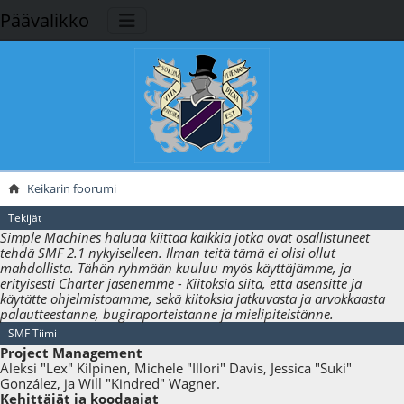
Päävalikko
Keikarin foorumi
Tekijät
Simple Machines haluaa kiittää kaikkia jotka ovat osallistuneet
tehdä SMF 2.1 nykyiselleen. Ilman teitä tämä ei olisi ollut
mahdollista. Tähän ryhmään kuuluu myös käyttäjämme, ja
erityisesti Charter jäsenemme - Kiitoksia siitä, että asensitte ja
käytätte ohjelmistoamme, sekä kiitoksia jatkuvasta ja arvokkaasta
palautteestanne, bugiraporteistanne ja mielipiteistänne.
SMF Tiimi
Project Management
Aleksi "Lex" Kilpinen, Michele "Illori" Davis, Jessica "Suki"
González, ja Will "Kindred" Wagner.
Kehittäjät ja koodaajat