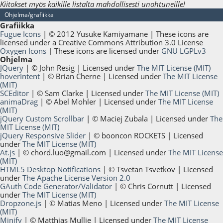
Kiitokset myös kaikille listalta mahdollisesti unohtuneille!
Ohjelma/grafiikka
Grafiikka
Fugue Icons
| © 2012 Yusuke Kamiyamane | These icons are
licensed under a Creative Commons Attribution 3.0 License
Oxygen Icons
| These icons are licensed under
GNU LGPLv3
Ohjelma
JQuery
| © John Resig | Licensed under
The MIT License (MIT)
hoverIntent
| © Brian Cherne | Licensed under
The MIT License
(MIT)
SCEditor
| © Sam Clarke | Licensed under
The MIT License (MIT)
animaDrag
| © Abel Mohler | Licensed under
The MIT License
(MIT)
jQuery Custom Scrollbar
| © Maciej Zubala | Licensed under
The
MIT License (MIT)
jQuery Responsive Slider
| © booncon ROCKETS | Licensed
under
The MIT License (MIT)
At.js
| ©
chord.luo@gmail.com
| Licensed under
The MIT License
(MIT)
HTML5 Desktop Notifications
| © Tsvetan Tsvetkov | Licensed
under
The Apache License Version 2.0
GAuth Code Generator/Validator
| © Chris Cornutt | Licensed
under
The MIT License (MIT)
Dropzone.js
| © Matias Meno | Licensed under
The MIT License
(MIT)
Minify
| © Matthias Mullie | Licensed under
The MIT License