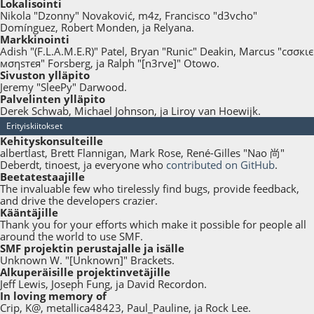
Lokalisointi
Nikola "Dzonny" Novaković, m4z, Francisco "d3vcho"
Domínguez, Robert Monden, ja Relyana.
Markkinointi
Adish "(F.L.A.M.E.R)" Patel, Bryan "Runic" Deakin, Marcus "cσσкιє
мσηѕтєя" Forsberg, ja Ralph "[n3rve]" Otowo.
Sivuston ylläpito
Jeremy "SleePy" Darwood.
Palvelinten ylläpito
Derek Schwab, Michael Johnson, ja Liroy van Hoewijk.
Erityiskiitokset
Kehityskonsulteille
albertlast, Brett Flannigan, Mark Rose, René-Gilles "Nao 尚"
Deberdt, tinoest, ja everyone who
contributed on GitHub
.
Beetatestaajille
The invaluable few who tirelessly find bugs, provide feedback,
and drive the developers crazier.
Kääntäjille
Thank you for your efforts which make it possible for people all
around the world to use SMF.
SMF projektin perustajalle ja isälle
Unknown W. "[Unknown]" Brackets.
Alkuperäisille projektinvetäjille
Jeff Lewis, Joseph Fung, ja David Recordon.
In loving memory of
Crip, K@, metallica48423, Paul_Pauline, ja Rock Lee.