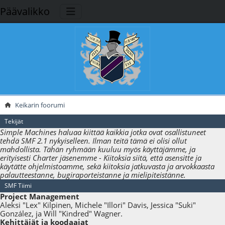
Päävalikko
Keikarin foorumi
Tekijät
Simple Machines haluaa kiittää kaikkia jotka ovat osallistuneet
tehdä SMF 2.1 nykyiselleen. Ilman teitä tämä ei olisi ollut
mahdollista. Tähän ryhmään kuuluu myös käyttäjämme, ja
erityisesti Charter jäsenemme - Kiitoksia siitä, että asensitte ja
käytätte ohjelmistoamme, sekä kiitoksia jatkuvasta ja arvokkaasta
palautteestanne, bugiraporteistanne ja mielipiteistänne.
SMF Tiimi
Project Management
Aleksi "Lex" Kilpinen, Michele "Illori" Davis, Jessica "Suki"
González, ja Will "Kindred" Wagner.
Kehittäjät ja koodaajat