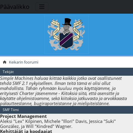
Päävalikko
Keikarin foorumi
Tekijät
Simple Machines haluaa kiittää kaikkia jotka ovat osallistuneet
tehdä SMF 2.1 nykyiselleen. Ilman teitä tämä ei olisi ollut
mahdollista. Tähän ryhmään kuuluu myös käyttäjämme, ja
erityisesti Charter jäsenemme - Kiitoksia siitä, että asensitte ja
käytätte ohjelmistoamme, sekä kiitoksia jatkuvasta ja arvokkaasta
palautteestanne, bugiraporteistanne ja mielipiteistänne.
SMF Tiimi
Project Management
Aleksi "Lex" Kilpinen, Michele "Illori" Davis, Jessica "Suki"
González, ja Will "Kindred" Wagner.
Kehittäjät ja koodaajat