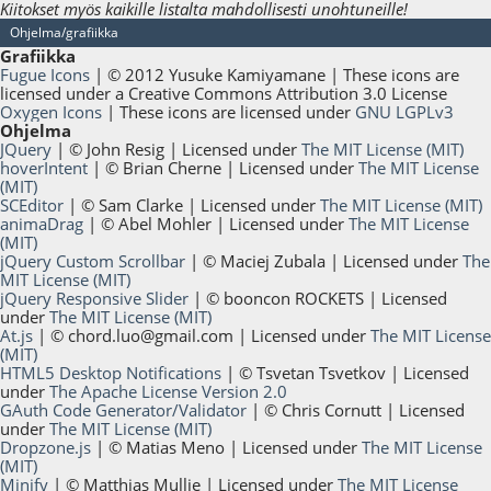
Kiitokset myös kaikille listalta mahdollisesti unohtuneille!
Ohjelma/grafiikka
Grafiikka
Fugue Icons
| © 2012 Yusuke Kamiyamane | These icons are
licensed under a Creative Commons Attribution 3.0 License
Oxygen Icons
| These icons are licensed under
GNU LGPLv3
Ohjelma
JQuery
| © John Resig | Licensed under
The MIT License (MIT)
hoverIntent
| © Brian Cherne | Licensed under
The MIT License
(MIT)
SCEditor
| © Sam Clarke | Licensed under
The MIT License (MIT)
animaDrag
| © Abel Mohler | Licensed under
The MIT License
(MIT)
jQuery Custom Scrollbar
| © Maciej Zubala | Licensed under
The
MIT License (MIT)
jQuery Responsive Slider
| © booncon ROCKETS | Licensed
under
The MIT License (MIT)
At.js
| ©
chord.luo@gmail.com
| Licensed under
The MIT License
(MIT)
HTML5 Desktop Notifications
| © Tsvetan Tsvetkov | Licensed
under
The Apache License Version 2.0
GAuth Code Generator/Validator
| © Chris Cornutt | Licensed
under
The MIT License (MIT)
Dropzone.js
| © Matias Meno | Licensed under
The MIT License
(MIT)
Minify
| © Matthias Mullie | Licensed under
The MIT License