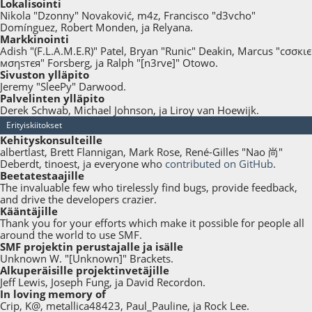
Lokalisointi
Nikola "Dzonny" Novaković, m4z, Francisco "d3vcho"
Domínguez, Robert Monden, ja Relyana.
Markkinointi
Adish "(F.L.A.M.E.R)" Patel, Bryan "Runic" Deakin, Marcus "cσσкιє
мσηѕтєя" Forsberg, ja Ralph "[n3rve]" Otowo.
Sivuston ylläpito
Jeremy "SleePy" Darwood.
Palvelinten ylläpito
Derek Schwab, Michael Johnson, ja Liroy van Hoewijk.
Erityiskiitokset
Kehityskonsulteille
albertlast, Brett Flannigan, Mark Rose, René-Gilles "Nao 尚"
Deberdt, tinoest, ja everyone who
contributed on GitHub
.
Beetatestaajille
The invaluable few who tirelessly find bugs, provide feedback,
and drive the developers crazier.
Kääntäjille
Thank you for your efforts which make it possible for people all
around the world to use SMF.
SMF projektin perustajalle ja isälle
Unknown W. "[Unknown]" Brackets.
Alkuperäisille projektinvetäjille
Jeff Lewis, Joseph Fung, ja David Recordon.
In loving memory of
Crip, K@, metallica48423, Paul_Pauline, ja Rock Lee.