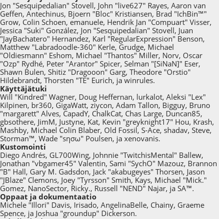
Jon "Sesquipedalian" Stovell, John "live627" Rayes, Aaron van
Geffen, Antechinus, Bjoern "Bloc" Kristiansen, Brad "IchBin™"
Grow, Colin Schoen, emanuele, Hendrik Jan "Compuart" Visser,
Jessica "Suki" González, Jon "Sesquipedalian" Stovell, Juan
"JayBachatero" Hernandez, Karl "RegularExpression" Benson,
Matthew "Labradoodle-360" Kerle, Grudge, Michael
"Oldiesmann" Eshom, Michael "Thantos" Miller, Norv, Oscar
"Ozp" Rydhé, Peter "Arantor" Spicer, Selman "[SiNaN]" Eser,
Shawn Bulen, Shitiz "Dragooon" Garg, Theodore "Orstio"
Hildebrandt, Thorsten "TE" Eurich, ja winrules.
Käyttäjätuki
Will "Kindred" Wagner, Doug Heffernan, lurkalot, Aleksi "Lex"
Kilpinen, br360, GigaWatt, ziycon, Adam Tallon, Bigguy, Bruno
"margarett" Alves, CapadY, ChalkCat, Chas Large, Duncan85,
gbsothere, JimM, Justyne, Kat, Kevin "greyknight17" Hou, Krash,
Mashby, Michael Colin Blaber, Old Fossil, S-Ace, shadav, Steve,
Storman™, Wade "sησω" Poulsen, ja xenovanis.
Kustomointi
Diego Andrés, GL700Wing, Johnnie "TwitchisMental" Ballew,
Jonathan "vbgamer45" Valentin, Sami "SychO" Mazouz, Brannon
"B" Hall, Gary M. Gadsdon, Jack "akabugeyes" Thorsen, Jason
"JBlaze" Clemons, Joey "Tyrsson" Smith, Kays, Michael "Mick."
Gomez, NanoSector, Ricky., Russell "NEND" Najar, ja SA™.
Oppaat ja dokumentaatio
Michele "Illori" Davis, Irisado, AngelinaBelle, Chainy, Graeme
Spence, ja Joshua "groundup" Dickerson.