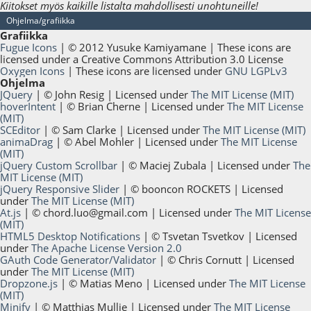
Kiitokset myös kaikille listalta mahdollisesti unohtuneille!
Ohjelma/grafiikka
Grafiikka
Fugue Icons
| © 2012 Yusuke Kamiyamane | These icons are
licensed under a Creative Commons Attribution 3.0 License
Oxygen Icons
| These icons are licensed under
GNU LGPLv3
Ohjelma
JQuery
| © John Resig | Licensed under
The MIT License (MIT)
hoverIntent
| © Brian Cherne | Licensed under
The MIT License
(MIT)
SCEditor
| © Sam Clarke | Licensed under
The MIT License (MIT)
animaDrag
| © Abel Mohler | Licensed under
The MIT License
(MIT)
jQuery Custom Scrollbar
| © Maciej Zubala | Licensed under
The
MIT License (MIT)
jQuery Responsive Slider
| © booncon ROCKETS | Licensed
under
The MIT License (MIT)
At.js
| ©
chord.luo@gmail.com
| Licensed under
The MIT License
(MIT)
HTML5 Desktop Notifications
| © Tsvetan Tsvetkov | Licensed
under
The Apache License Version 2.0
GAuth Code Generator/Validator
| © Chris Cornutt | Licensed
under
The MIT License (MIT)
Dropzone.js
| © Matias Meno | Licensed under
The MIT License
(MIT)
Minify
| © Matthias Mullie | Licensed under
The MIT License