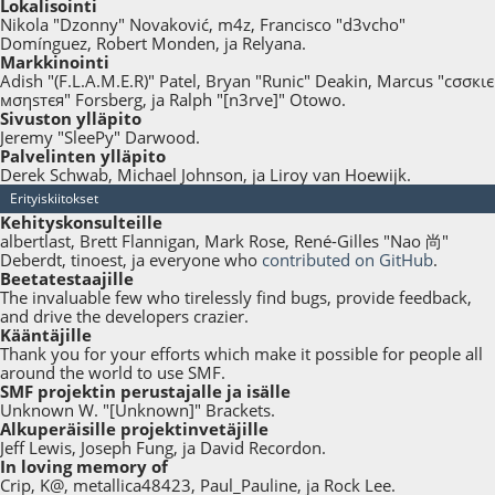
Lokalisointi
Nikola "Dzonny" Novaković, m4z, Francisco "d3vcho"
Domínguez, Robert Monden, ja Relyana.
Markkinointi
Adish "(F.L.A.M.E.R)" Patel, Bryan "Runic" Deakin, Marcus "cσσкιє
мσηѕтєя" Forsberg, ja Ralph "[n3rve]" Otowo.
Sivuston ylläpito
Jeremy "SleePy" Darwood.
Palvelinten ylläpito
Derek Schwab, Michael Johnson, ja Liroy van Hoewijk.
Erityiskiitokset
Kehityskonsulteille
albertlast, Brett Flannigan, Mark Rose, René-Gilles "Nao 尚"
Deberdt, tinoest, ja everyone who
contributed on GitHub
.
Beetatestaajille
The invaluable few who tirelessly find bugs, provide feedback,
and drive the developers crazier.
Kääntäjille
Thank you for your efforts which make it possible for people all
around the world to use SMF.
SMF projektin perustajalle ja isälle
Unknown W. "[Unknown]" Brackets.
Alkuperäisille projektinvetäjille
Jeff Lewis, Joseph Fung, ja David Recordon.
In loving memory of
Crip, K@, metallica48423, Paul_Pauline, ja Rock Lee.