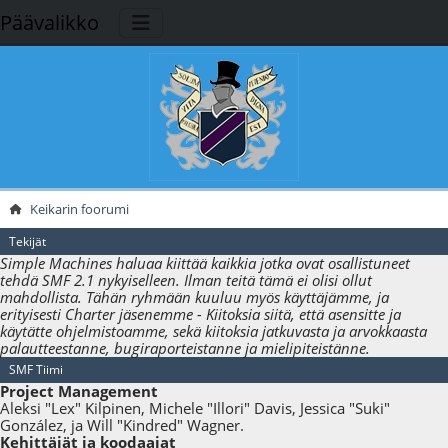
Päävalikko
Keikarin foorumi
Tekijät
Simple Machines haluaa kiittää kaikkia jotka ovat osallistuneet
tehdä SMF 2.1 nykyiselleen. Ilman teitä tämä ei olisi ollut
mahdollista. Tähän ryhmään kuuluu myös käyttäjämme, ja
erityisesti Charter jäsenemme - Kiitoksia siitä, että asensitte ja
käytätte ohjelmistoamme, sekä kiitoksia jatkuvasta ja arvokkaasta
palautteestanne, bugiraporteistanne ja mielipiteistänne.
SMF Tiimi
Project Management
Aleksi "Lex" Kilpinen, Michele "Illori" Davis, Jessica "Suki"
González, ja Will "Kindred" Wagner.
Kehittäjät ja koodaajat