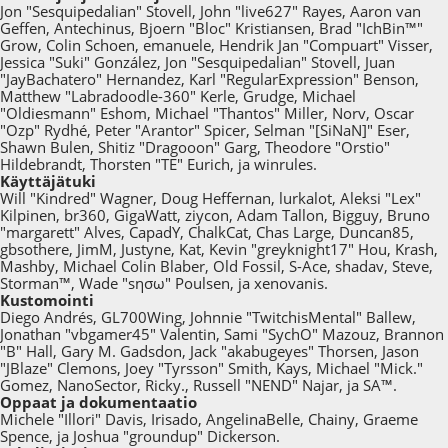
Jon "Sesquipedalian" Stovell, John "live627" Rayes, Aaron van
Geffen, Antechinus, Bjoern "Bloc" Kristiansen, Brad "IchBin™"
Grow, Colin Schoen, emanuele, Hendrik Jan "Compuart" Visser,
Jessica "Suki" González, Jon "Sesquipedalian" Stovell, Juan
"JayBachatero" Hernandez, Karl "RegularExpression" Benson,
Matthew "Labradoodle-360" Kerle, Grudge, Michael
"Oldiesmann" Eshom, Michael "Thantos" Miller, Norv, Oscar
"Ozp" Rydhé, Peter "Arantor" Spicer, Selman "[SiNaN]" Eser,
Shawn Bulen, Shitiz "Dragooon" Garg, Theodore "Orstio"
Hildebrandt, Thorsten "TE" Eurich, ja winrules.
Käyttäjätuki
Will "Kindred" Wagner, Doug Heffernan, lurkalot, Aleksi "Lex"
Kilpinen, br360, GigaWatt, ziycon, Adam Tallon, Bigguy, Bruno
"margarett" Alves, CapadY, ChalkCat, Chas Large, Duncan85,
gbsothere, JimM, Justyne, Kat, Kevin "greyknight17" Hou, Krash,
Mashby, Michael Colin Blaber, Old Fossil, S-Ace, shadav, Steve,
Storman™, Wade "sησω" Poulsen, ja xenovanis.
Kustomointi
Diego Andrés, GL700Wing, Johnnie "TwitchisMental" Ballew,
Jonathan "vbgamer45" Valentin, Sami "SychO" Mazouz, Brannon
"B" Hall, Gary M. Gadsdon, Jack "akabugeyes" Thorsen, Jason
"JBlaze" Clemons, Joey "Tyrsson" Smith, Kays, Michael "Mick."
Gomez, NanoSector, Ricky., Russell "NEND" Najar, ja SA™.
Oppaat ja dokumentaatio
Michele "Illori" Davis, Irisado, AngelinaBelle, Chainy, Graeme
Spence, ja Joshua "groundup" Dickerson.