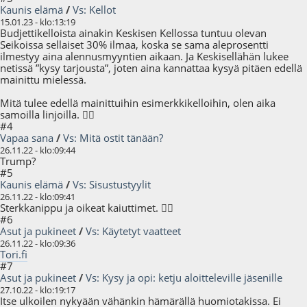
Kaunis elämä
/
Vs: Kellot
15.01.23 - klo:13:19
Budjettikelloista ainakin Keskisen Kellossa tuntuu olevan
Seikoissa sellaiset 30% ilmaa, koska se sama aleprosentti
ilmestyy aina alennusmyyntien aikaan. Ja Keskisellähän lukee
netissä ”kysy tarjousta”, joten aina kannattaa kysyä pitäen edellä
mainittu mielessä.
Mitä tulee edellä mainittuihin esimerkkikelloihin, olen aika
samoilla linjoilla. 👍🏻
#4
Vapaa sana
/
Vs: Mitä ostit tänään?
26.11.22 - klo:09:44
Trump?
#5
Kaunis elämä
/
Vs: Sisustustyylit
26.11.22 - klo:09:41
Sterkkanippu ja oikeat kaiuttimet. 👍🏻
#6
Asut ja pukineet
/
Vs: Käytetyt vaatteet
26.11.22 - klo:09:36
Tori.fi
#7
Asut ja pukineet
/
Vs: Kysy ja opi: ketju aloitteleville jäsenille
27.10.22 - klo:19:17
Itse ulkoilen nykyään vähänkin hämärällä huomiotakissa. Ei