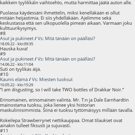
kaikkein tyylikkäin vaihtoehto, mutta harmittaa jäätä auton alle.
Puolassa käydessäni ihmettelin, miksi kenelläkään ei ollut
mitään heijastimia. Ei siis yhdelläkään. Ajelimme sekä
keskustassa että sen ulkopuolella pimeän aikaan. Varmaan joku
kulttuurikysymys.
#8
Asut ja pukineet
/
Vs: Mitä tänään on päälläsi?
18.09.22 - klo:09:35
Hauska kuva!
#9
Asut ja pukineet
/
Vs: Mitä tänään on päälläsi?
14.06.22 - klo:11:04
Suti on tyylikäs äijä.
#10
Kaunis elämä
/
Vs: Miesten tuoksut
10.05.22 - klo:15:29
”I am disgusting, so I will take TWO bottles of Drakkar Noir.”
Erinomainen, erinomainen valinta. Mr. T:n ja Dale Earnhardtin
mainostama tuoksu, joka lienee yksi historian
maskuliinisimmista. Siinä ei tuoksu tyttömäisyys millään tavalla.
Kokeilepa Strawberrynet nettikauppaa. Omat tilaukset ovat
ainakin tulleet fiksusti ja sujuvasti.
#11