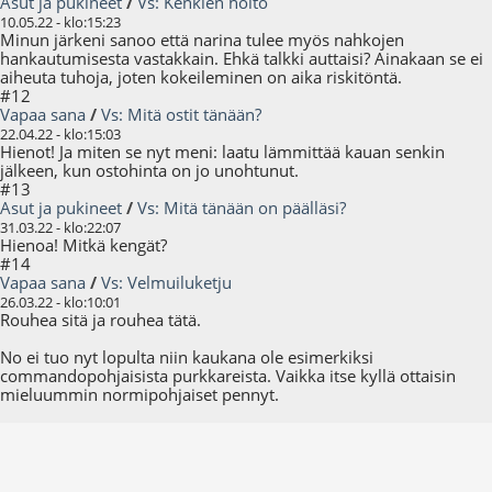
Asut ja pukineet
/
Vs: Kenkien hoito
10.05.22 - klo:15:23
Minun järkeni sanoo että narina tulee myös nahkojen
hankautumisesta vastakkain. Ehkä talkki auttaisi? Ainakaan se ei
aiheuta tuhoja, joten kokeileminen on aika riskitöntä.
#12
Vapaa sana
/
Vs: Mitä ostit tänään?
22.04.22 - klo:15:03
Hienot! Ja miten se nyt meni: laatu lämmittää kauan senkin
jälkeen, kun ostohinta on jo unohtunut.
#13
Asut ja pukineet
/
Vs: Mitä tänään on päälläsi?
31.03.22 - klo:22:07
Hienoa! Mitkä kengät?
#14
Vapaa sana
/
Vs: Velmuiluketju
26.03.22 - klo:10:01
Rouhea sitä ja rouhea tätä.
No ei tuo nyt lopulta niin kaukana ole esimerkiksi
commandopohjaisista purkkareista. Vaikka itse kyllä ottaisin
mieluummin normipohjaiset pennyt.