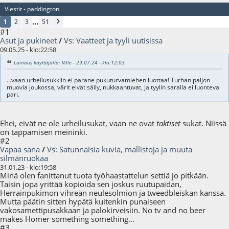
Viestit - paddington
...
1
2
3
51
#1
Asut ja pukineet
/
Vs: Vaatteet ja tyyli uutisissa
09.05.25 - klo:22:58
Lainaus käyttäjältä: Ville - 29.07.24 - klo:12:03
...vaan urheilusukkiin ei parane pukuturvamiehen luottaa! Turhan paljon
muovia joukossa, värit eivät säily, nukkaantuvat, ja tyylin saralla ei luonteva
pari.
Ehei, eivät ne ole urheilusukat, vaan ne ovat
taktiset
sukat. Niissä
on tappamisen meininki.
#2
Vapaa sana
/
Vs: Satunnaisia kuvia, mallistoja ja muuta
silmänruokaa
31.01.23 - klo:19:58
Minä olen fanittanut tuota työhaastattelun settiä jo pitkään.
Taisin jopa yrittää kopioida sen joskus ruutupaidan,
Herrainpukimon vihreän neulesolmion ja tweedbleiskan kanssa.
Mutta päätin sitten hypätä kuitenkin punaiseen
vakosamettipusakkaan ja palokirveisiin. No tv and no beer
makes Homer something something…
#3