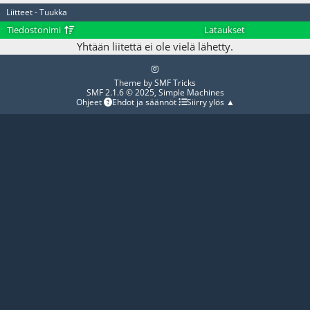
Liitteet - Tuukka
Tiedostonimi
Lataukset
Yhtään liitettä ei ole vielä lähetty.
Theme by
SMF Tricks
SMF 2.1.6 © 2025
,
Simple Machines
Ohjeet
Ehdot ja säännöt
Siirry ylös ▲