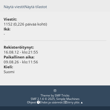
Näytä viestit
Näytä tilastot
Viestit:
1152 (0,226 päivää kohti)
Ikä:
-
Rekisteröitynyt:
16.08.12 - klo:21:55
Paikallinen aika:
09.08.26 - klo:11:56
Kieli:
Suomi
Theme by
SMF Tricks
SMF 2.1.6 © 2025
,
Simple Machines
Ohjeet
Ehdot ja säännöt
Siirry ylös ▲