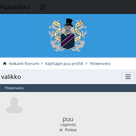
Päävalikko
Keikarin foorumi
Käyttäjän puu profiili
Yhteenveto
valikko
Yhteenveto
puu
Legenda
Poissa