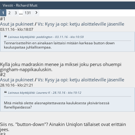
Viestit - Richard Mutt
...
1
2
3
131
#1
Asut ja pukineet
/
Vs: Kysy ja opi: ketju aloitteleville jäsenille
03.11.16 - klo:18:07
Lainaus käyttäjältä: paddington - 03.11.16 - klo:10:59
Tennarisetteihin en ainakaan laittaisi mitään karkeaa button down
kauluspaitaa juhlallisempaa.
Kyllä joku madraskin menee ja miksei joku perus ohuempi
gingham-nappikauluskin.
#2
Asut ja pukineet
/
Vs: Kysy ja opi: ketju aloitteleville jäsenille
28.10.16 - klo:21:21
Lainaus käyttäjältä: Laurenz K - 28.10.16 - klo:19:12
Mitä mieltä olette alasnapitettavasta kauluksesta yksivärisessä
flanellipaidassa?
Siis ns. "button-down"? Ainakin Uniqlon tällaiset ovat erittäin
jees.
#3