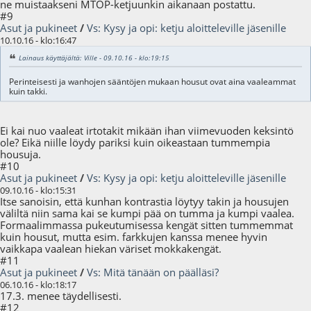
ne muistaakseni MTOP-ketjuunkin aikanaan postattu.
#9
Asut ja pukineet
/
Vs: Kysy ja opi: ketju aloitteleville jäsenille
10.10.16 - klo:16:47
Lainaus käyttäjältä: Ville - 09.10.16 - klo:19:15
Perinteisesti ja wanhojen sääntöjen mukaan housut ovat aina vaaleammat
kuin takki.
Ei kai nuo vaaleat irtotakit mikään ihan viimevuoden keksintö
ole? Eikä niille löydy pariksi kuin oikeastaan tummempia
housuja.
#10
Asut ja pukineet
/
Vs: Kysy ja opi: ketju aloitteleville jäsenille
09.10.16 - klo:15:31
Itse sanoisin, että kunhan kontrastia löytyy takin ja housujen
väliltä niin sama kai se kumpi pää on tumma ja kumpi vaalea.
Formaalimmassa pukeutumisessa kengät sitten tummemmat
kuin housut, mutta esim. farkkujen kanssa menee hyvin
vaikkapa vaalean hiekan väriset mokkakengät.
#11
Asut ja pukineet
/
Vs: Mitä tänään on päälläsi?
06.10.16 - klo:18:17
17.3. menee täydellisesti.
#12