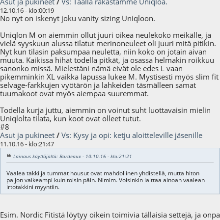
Asut ja pukineet
/
Vs: Täällä rakastamme Uniqloa.
12.10.16 - klo:00:19
No nyt on iskenyt joku vanity sizing Uniqloon.
Uniqlon M on aiemmin ollut juuri oikea neulekoko meikälle, ja
vielä syyskuun alussa tilatut merinoneuleet oli juuri mitä pitikin.
Nyt kun tilasin paksumpaa neuletta, niin koko on jotain aivan
muuta. Kaikissa hihat todella pitkät, ja osassa helmakin roikkuu
sanonko missä. Mielestäni nämä eivät ole edes L vaan
pikemminkin XL vaikka lapussa lukee M. Mystisesti myös slim fit
selvage-farkkujen vyötärön ja lahkeiden täsmälleen samat
tuumakoot ovat myös aiempaa suuremmat.
Todella kurja juttu, aiemmin on voinut suht luottavaisin mielin
Uniqlolta tilata, kun koot ovat olleet tutut.
#8
Asut ja pukineet
/
Vs: Kysy ja opi: ketju aloitteleville jäsenille
11.10.16 - klo:21:47
Lainaus käyttäjältä: Bordeaux - 10.10.16 - klo:21:21
Vaalea takki ja tummat housut ovat mahdollinen yhdistellä, mutta hiton
paljon vaikeampi kuin toisin päin. Nimim. Voisinkin laittaa ainoan vaalean
irtotakkini myyntiin.
Esim. Nordic Fitistä löytyy oikein toimivia tällaisia settejä, ja onpa