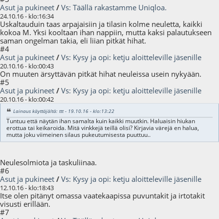
Asut ja pukineet
/
Vs: Täällä rakastamme Uniqloa.
24.10.16 - klo:16:34
Uskaltauduin taas arpajaisiin ja tilasin kolme neuletta, kaikki
kokoa M. Yksi kooltaan ihan nappiin, mutta kaksi palautukseen
saman ongelman takia, eli liian pitkät hihat.
#4
Asut ja pukineet
/
Vs: Kysy ja opi: ketju aloitteleville jäsenille
20.10.16 - klo:00:43
On muuten ärsyttävän pitkät hihat neuleissa usein nykyään.
#5
Asut ja pukineet
/
Vs: Kysy ja opi: ketju aloitteleville jäsenille
20.10.16 - klo:00:42
Lainaus käyttäjältä: ttt - 19.10.16 - klo:13:22
Tuntuu että näytän ihan samalta kuin kaikki muutkin. Haluaisin hiukan
erottua tai keikaroida. Mitä vinkkejä teillä olisi? Kirjavia värejä en halua,
mutta joku viimeinen silaus pukeutumisesta puuttuu..
Neulesolmiota ja taskuliinaa.
#6
Asut ja pukineet
/
Vs: Kysy ja opi: ketju aloitteleville jäsenille
12.10.16 - klo:18:43
Itse olen pitänyt omassa vaatekaapissa puvuntakit ja irtotakit
visusti erillään.
#7