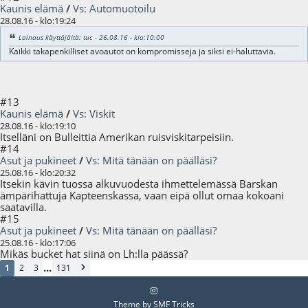
Kaunis elämä
/
Vs: Automuotoilu
28.08.16 - klo:19:24
Lainaus käyttäjältä: tuc - 26.08.16 - klo:10:00
Kaikki takapenkilliset avoautot on kompromisseja ja siksi ei-haluttavia.
#13
Kaunis elämä
/
Vs: Viskit
28.08.16 - klo:19:10
Itselläni on Bulleittia Amerikan ruisviskitarpeisiin.
#14
Asut ja pukineet
/
Vs: Mitä tänään on päälläsi?
25.08.16 - klo:20:32
Itsekin kävin tuossa alkuvuodesta ihmettelemässä Barskan
ämpärihattuja Kapteenskassa, vaan eipä ollut omaa kokoani
saatavilla.
#15
Asut ja pukineet
/
Vs: Mitä tänään on päälläsi?
25.08.16 - klo:17:06
Mikäs bucket hat siinä on Lh:lla päässä?
...
1
2
3
131
Theme by
SMF Tricks