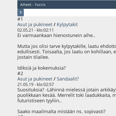
Aiheet - Yuccis
1
#1
Asut ja pukineet
/
Kylpytakit
02.05.21 - klo:02:11
Ei varmaankaan hienostunein aihe..
Mutta jos olisi tarve kylpytakille, laatu ehdo
edullisesti. Toisaalta, jos laatu on kohillaa
jostain tilailee.
Idiksiä ja kokemuksia?
#2
Asut ja pukineet
/
Sandaalit?
21.05.19 - klo:02:57
Suosituksia? -Lähinnä mielessä jotain arkikäyt
puolikkaan kesää. Merrelit toki laadukkaita,
futuristiseen tyyliin..
Saako maailmalta mistään ns. sopivasti?