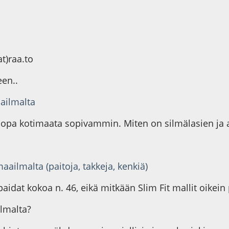
at)raa.to
een..
aailmalta
jopa kotimaata sopivammin. Miten on silmälasien ja a
ailmalta (paitoja, takkeja, kenkiä)
idat kokoa n. 46, eikä mitkään Slim Fit mallit oikein 
ilmalta?