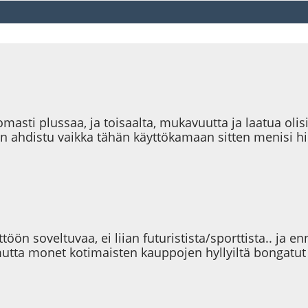
ttomasti plussaa, ja toisaalta, mukavuutta ja laatua o
n, en ahdistu vaikka tähän käyttökamaan sitten menisi h
töön soveltuvaa, ei liian futuristista/sporttista.. ja
 mutta monet kotimaisten kauppojen hyllyiltä bongatut