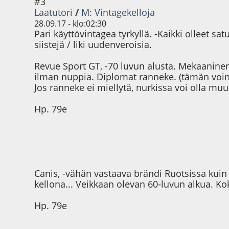
#3
Laatutori
/
M: Vintagekelloja
28.09.17 - klo:02:30
Pari käyttövintagea tyrkyllä. -Kaikki olleet 
siistejä / liki uudenveroisia.
Revue Sport GT, -70 luvun alusta. Mekaaninen
ilman nuppia. Diplomat ranneke. (tämän voin 
Jos ranneke ei miellytä, nurkissa voi olla muun
Hp. 79e
Canis, -vähän vastaava brändi Ruotsissa kuin L
kellona... Veikkaan olevan 60-luvun alkua. 
Hp. 79e