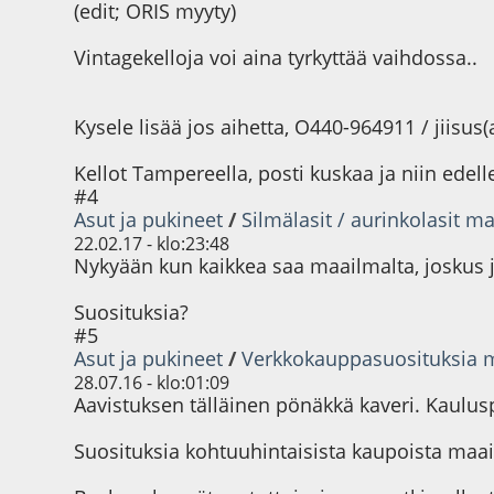
(edit; ORIS myyty)
Vintagekelloja voi aina tyrkyttää vaihdossa..
Kysele lisää jos aihetta, O440-964911 / jiisus(
Kellot Tampereella, posti kuskaa ja niin edell
#4
Asut ja pukineet
/
Silmälasit / aurinkolasit m
22.02.17 - klo:23:48
Nykyään kun kaikkea saa maailmalta, joskus 
Suosituksia?
#5
Asut ja pukineet
/
Verkkokauppasuosituksia ma
28.07.16 - klo:01:09
Aavistuksen tälläinen pönäkkä kaveri. Kauluspa
Suosituksia kohtuuhintaisista kaupoista maa