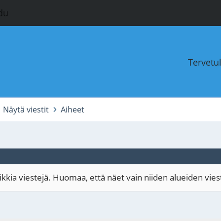
du
Tervetu
Näytä viestit
Aiheet
kia viestejä. Huomaa, että näet vain niiden alueiden viestit