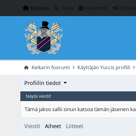
Etusivu
Haku
Kalenteri
Kirjau
Keikarin foorumi
Käyttäjän Yuccis profiili
Profiilin tiedot
Näytä viestit
Tämä jakso sallii sinun katsoa tämän jäsenen kaik
Viestit
Aiheet
Liitteet