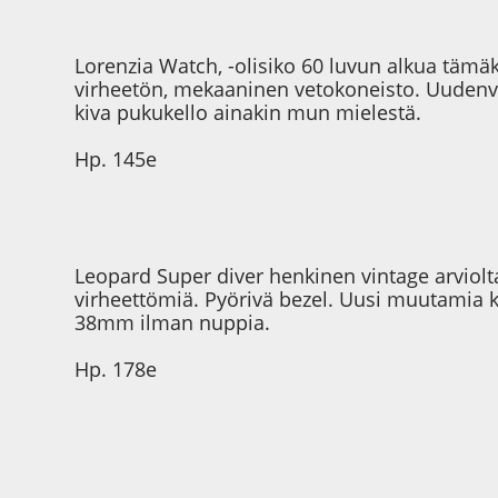
Lorenzia Watch, -olisiko 60 luvun alkua tämäki
virheetön, mekaaninen vetokoneisto. Uudenver
kiva pukukello ainakin mun mielestä.
Hp. 145e
Leopard Super diver henkinen vintage arviolta
virheettömiä. Pyörivä bezel. Uusi muutamia ke
38mm ilman nuppia.
Hp. 178e