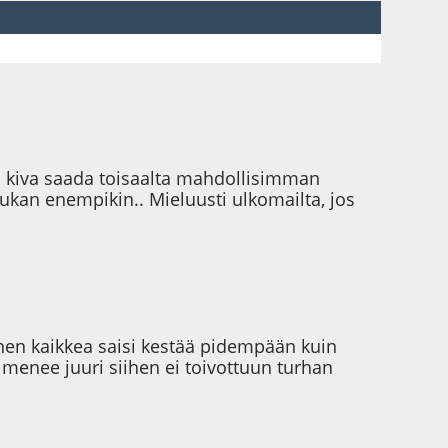
lisi kiva saada toisaalta mahdollisimman
iukan enempikin.. Mieluusti ulkomailta, jos
 ennen kaikkea saisi kestää pidempään kuin
 menee juuri siihen ei toivottuun turhan