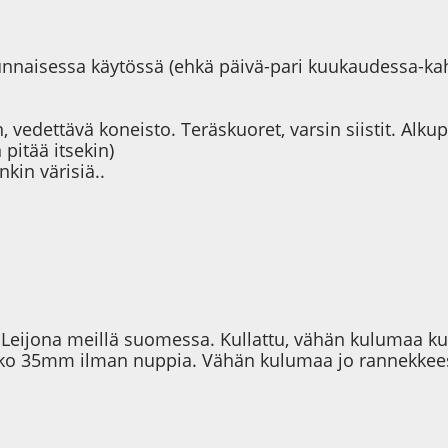
satunnaisessa käytössä (ehkä päivä-pari kuukaudessa-ka
, vedettävä koneisto. Teräskuoret, varsin siistit. Al
pitää itsekin)
kin värisiä..
eijona meillä suomessa. Kullattu, vähän kulumaa kultau
Koko 35mm ilman nuppia. Vähän kulumaa jo rannekkeess