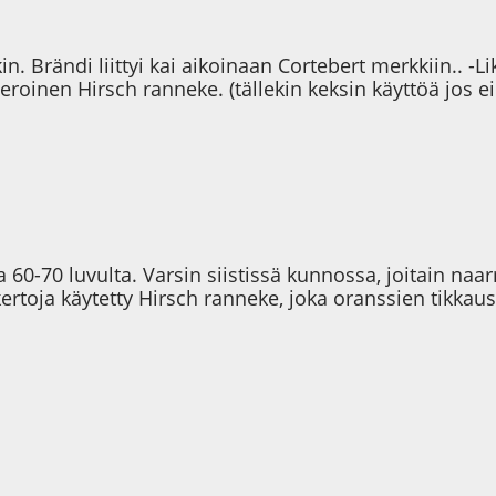
n. Brändi liittyi kai aikoinaan Cortebert merkkiin.. -L
oinen Hirsch ranneke. (tällekin keksin käyttöä jos e
 60-70 luvulta. Varsin siistissä kunnossa, joitain naa
rtoja käytetty Hirsch ranneke, joka oranssien tikkaus