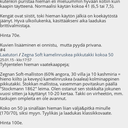
kutenkin puristaa hieman eli mieluummin hyvään kotiin kuin
kaapin täytteenä. Normaalisi käytän kokoa 41 (6,5 tai 7,5).
Kengät ovat siistit, toki hieman käytön jälkiä on koekäytöstä
jäänyt. Hyvä ulkoilukenkä, käsittääkseni aika laadukas
brittivalmistaja.
Hinta 70e.
Kuvien lisääminen ei onnistu, mutta pyydä privana.
#4
Laatutori
/
Zegna Soft kamelinruskea pikkutakki kokoa 50
25.01.15 - klo:17:57
Tyhjentelen hieman vaatekaappeja;
Zegnan Soft-malliston (60% angora, 30 villa ja 10 kashmiria =
hieno kiilto ja keveys) kamelinruskea (vaalea) kolminappinen
pikkutakki. Stokkan mallistoa, vasemman povitaskun päällä
"Stockmann 1862" leima. Olen ostanut sen stokkalta jokunen
vuosi sitten ja käyttänyt 10-20 kertaa. Takki on virheetön, mm.
taskujen ompleita en ole avannut.
Koko on 50 ja sinällään hieman liian väljä&pitkä minulle
(170/70), siksi myyn. Tyylikäs ja laadukas klassikkovaate.
Hinta 100e.