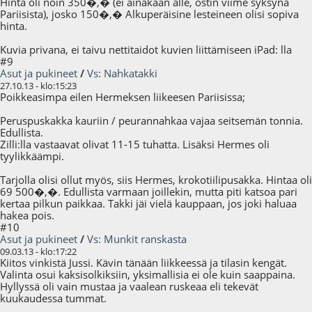
Hinta oli noin 350�,� (ei ainakaan alle, ostin viime syksynä
Pariisista), josko 150�,� Alkuperäisine lesteineen olisi sopiva
hinta.
Kuvia privana, ei taivu nettitaidot kuvien liittämiseen iPad: lla
#9
Asut ja pukineet
/
Vs: Nahkatakki
27.10.13 - klo:15:23
Poikkeasimpa eilen Hermeksen liikeesen Pariisissa;
Peruspuskakka kauriin / peurannahkaa vajaa seitsemän tonnia.
Edullista.
Zilli:lla vastaavat olivat 11-15 tuhatta. Lisäksi Hermes oli
tyylikkäämpi.
Tarjolla olisi ollut myös, siis Hermes, krokotiilipusakka. Hintaa oli
69 500�,�. Edullista varmaan joillekin, mutta piti katsoa pari
kertaa pilkun paikkaa. Takki jäi vielä kauppaan, jos joki haluaa
hakea pois.
#10
Asut ja pukineet
/
Vs: Munkit ranskasta
09.03.13 - klo:17:22
Kiitos vinkistä Jussi. Kävin tänään liikkeessä ja tilasin kengät.
Valinta osui kaksisolkiksiin, yksimallisia ei ole kuin saappaina.
Hyllyssä oli vain mustaa ja vaalean ruskeaa eli tekevät
kuukaudessa tummat.