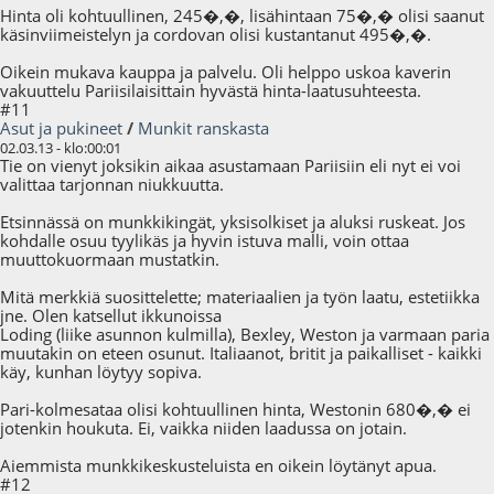
Hinta oli kohtuullinen, 245�,�, lisähintaan 75�,� olisi saanut
käsinviimeistelyn ja cordovan olisi kustantanut 495�,�.
Oikein mukava kauppa ja palvelu. Oli helppo uskoa kaverin
vakuuttelu Pariisilaisittain hyvästä hinta-laatusuhteesta.
#11
Asut ja pukineet
/
Munkit ranskasta
02.03.13 - klo:00:01
Tie on vienyt joksikin aikaa asustamaan Pariisiin eli nyt ei voi
valittaa tarjonnan niukkuutta.
Etsinnässä on munkkikingät, yksisolkiset ja aluksi ruskeat. Jos
kohdalle osuu tyylikäs ja hyvin istuva malli, voin ottaa
muuttokuormaan mustatkin.
Mitä merkkiä suosittelette; materiaalien ja työn laatu, estetiikka
jne. Olen katsellut ikkunoissa
Loding (liike asunnon kulmilla), Bexley, Weston ja varmaan paria
muutakin on eteen osunut. Italiaanot, britit ja paikalliset - kaikki
käy, kunhan löytyy sopiva.
Pari-kolmesataa olisi kohtuullinen hinta, Westonin 680�,� ei
jotenkin houkuta. Ei, vaikka niiden laadussa on jotain.
Aiemmista munkkikeskusteluista en oikein löytänyt apua.
#12