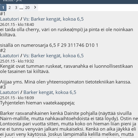
...
1
2
3
20
#1
Laatutori
/
Vs: Barker kengät, kokoa 6,5
26.01.15 - klo:18:40
ei taida olla cherry, väri on ruskea(mpi) ja pinta ei ole noinkaan
kiiltävä.
sisällä on numerosarja 6,5 F 29 311746 D10 1
#2
Laatutori
/
Vs: Barker kengät, kokoa 6,5
25.01.15 - klo:19:32
Kengät ovat tumman ruskeat, rasvanahka ei luonnollisestikaan
ole tasainen tai kiiltävä.
Aijjaa yms. Minä olen yhteensopimaton tietotekniikan kanssa.
#3
Laatutori
/
Barker kengät, kokoa 6,5
25.01.15 - klo:18:09
Tyhjentelen hieman vaatekaappeja;
Barker rasvanahkainen kenkä Dainite pohjalla (näyttää sivuilla
Nairn-mallille, mutta nahkavaihtoehdoista ei tätä löydy). Ostin ne
Lontoosta pari vuotta sitten, mutta koko on hieman liian pieni ja
ne ei tunnu venyvän jalkani mukaiseksi. Kenkä on aika jäykkä eli
ei juuri veny käytössä. Joskus lämpimällä kelillä melkein, mutta