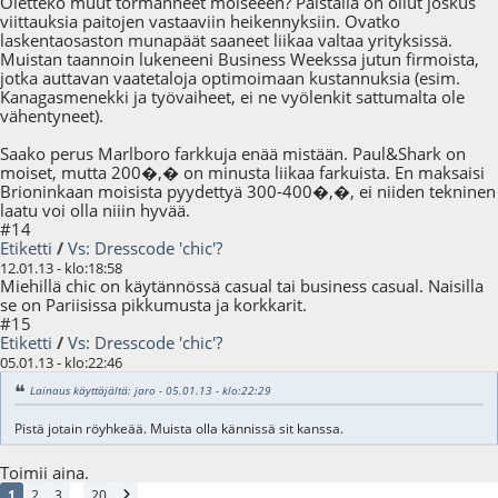
Oletteko muut törmänneet moiseeen? Palstalla on ollut joskus
viittauksia paitojen vastaaviin heikennyksiin. Ovatko
laskentaosaston munapäät saaneet liikaa valtaa yrityksissä.
Muistan taannoin lukeneeni Business Weekssa jutun firmoista,
jotka auttavan vaatetaloja optimoimaan kustannuksia (esim.
Kanagasmenekki ja työvaiheet, ei ne vyölenkit sattumalta ole
vähentyneet).
Saako perus Marlboro farkkuja enää mistään. Paul&Shark on
moiset, mutta 200�,� on minusta liikaa farkuista. En maksaisi
Brioninkaan moisista pyydettyä 300-400�,�, ei niiden tekninen
laatu voi olla niiin hyvää.
#14
Etiketti
/
Vs: Dresscode 'chic'?
12.01.13 - klo:18:58
Miehillä chic on käytännössä casual tai business casual. Naisilla
se on Pariisissa pikkumusta ja korkkarit.
#15
Etiketti
/
Vs: Dresscode 'chic'?
05.01.13 - klo:22:46
Lainaus käyttäjältä: jaro - 05.01.13 - klo:22:29
Pistä jotain röyhkeää. Muista olla kännissä sit kanssa.
Toimii aina.
...
1
2
3
20