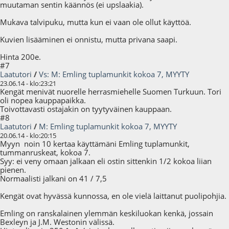
muutaman sentin käännös (ei upslaakia).
Mukava talvipuku, mutta kun ei vaan ole ollut käyttöä.
Kuvien lisääminen ei onnistu, mutta privana saapi.
Hinta 200e.
#7
Laatutori
/
Vs: M: Emling tuplamunkit kokoa 7, MYYTY
23.06.14 - klo:23:21
Kengät menivät nuorelle herrasmiehelle Suomen Turkuun. Tori
oli nopea kauppapaikka.
Toivottavasti ostajakin on tyytyväinen kauppaan.
#8
Laatutori
/
M: Emling tuplamunkit kokoa 7, MYYTY
20.06.14 - klo:20:15
Myyn noin 10 kertaa käyttämäni Emling tuplamunkit,
tummanruskeat, kokoa 7.
Syy: ei veny omaan jalkaan eli ostin sittenkin 1/2 kokoa liian
pienen.
Normaalisti jalkani on 41 / 7,5
Kengät ovat hyvässä kunnossa, en ole vielä laittanut puolipohjia.
Emling on ranskalainen ylemmän keskiluokan kenkä, jossain
Bexleyn ja J.M. Westonin välissä.