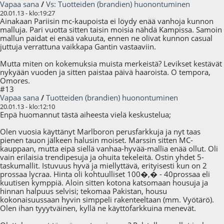
Vapaa sana
/
Vs: Tuotteiden (brandien) huonontuminen
20.01.13 - klo:19:27
Ainakaan Pariisin mc-kaupoista ei löydy enää vanhoja kunnon
malluja. Pari vuotta sitten taisin moisia nähdä Kampissa. Samoin
mallun paidat ei enää vakuuta, ennen ne olivat kunnon casual
juttuja verrattuna vaikkapa Gantin vastaaviin.
Mutta miten on kokemuksia muista merkeistä? Levikset kestävät
nykyään vuoden ja sitten paistaa päivä haaroista. O tempora,
Omores.
#13
Vapaa sana
/
Tuotteiden (brandien) huonontuminen
20.01.13 - klo:12:10
Enpä huomannut tästä aiheesta vielä keskustelua;
Olen vuosia käyttänyt Marlboron perusfarkkuja ja nyt taas
pienen tauon jälkeen halusin moiset. Marssin sitten MC-
kauppaan, mutta eipä siellä vanhaa-hyvää-mallia enää ollut. Oli
vain erilaisia trendipesuja ja ohuita tekeleitä. Ostin yhdet 5-
taskumallit. Istuvuus hyvä ja miellyttävä, erityisesti kun on 2
prossaa lycraa. Hinta oli kohtuulliset 100�,� - 40prossaa eli
kuutisen kymppiä. Aloin sitten kotona katsomaan housuja ja
hinnan halpuus selvisi; tekomaa Pakistan, housu
kokonaisuussaan hyvin simppeli rakenteeltaan (mm. Vyötärö).
Olen ihan tyyytväinen, kyllä ne käyttöfarkkuina menevät.