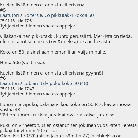
Kuvien lisääminen ei onnistu eli privana.
#5
Laatutori
/
Bolters & Co pikkutakki kokoa 50
25.01.15 - klo:17:51
Tyhjentelen hieman vaatekaappeja;
villakankainen pikkutakki, kunto perussiisti. Merkistä on tiedä,
olen ostanut sen jokus (kivi&miekka) aikaan hesasta.
Koko on 50 ja sinällään hieman liian väljä minulle.
Hinta 50e (voi tinkiä).
Kuvien lisääminen ei onnistu eli privana pyynnöt
#6
Laatutori
/
Lubiam talvipuku koko 50 (48)
25.01.15 - klo:17:47
Tyhjentelen hieman vaatekaappeja;
Lubiam talvipuku, paksua villaa. Koko on 50 R 7, käytännössä
vastaa 48.
Väri on tumma ruskea ja raidat ovat valkoiset ja siniset.
Puku on virheetön. Olen ostanut sen jokunen vuosi siten Ferestä
ja käyttänyt noin 10 kertaa.
Olen itse 170/70 (oisko jalan sisämitta 77) ja lahkeissa on