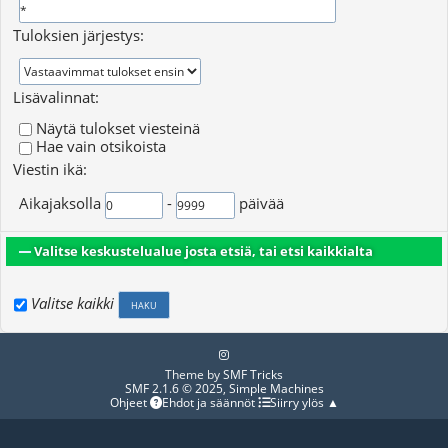
Tuloksien järjestys:
Lisävalinnat:
Näytä tulokset viesteinä
Hae vain otsikoista
Viestin ikä:
Aikajaksolla
-
päivää
Valitse keskustelualue josta etsiä, tai etsi kaikkialta
Valitse kaikki
Theme by
SMF Tricks
SMF 2.1.6 © 2025
,
Simple Machines
Ohjeet
Ehdot ja säännöt
Siirry ylös ▲