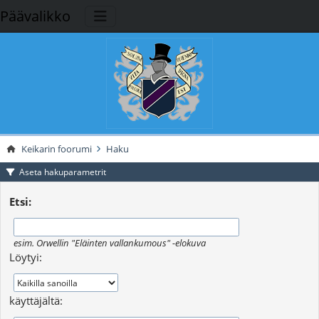
Päävalikko
Keikarin foorumi
Haku
Aseta hakuparametrit
Etsi:
esim.
Orwellin "Eläinten vallankumous" -elokuva
Löytyi:
käyttäjältä: