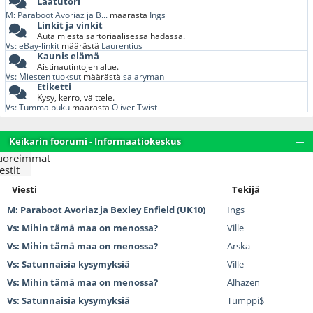
Laatutori
M: Paraboot Avoriaz ja B...
määrästä
Ings
Linkit ja vinkit
Auta miestä sartoriaalisessa hädässä.
Vs: eBay-linkit
määrästä
Laurentius
Kaunis elämä
Aistinautintojen alue.
Vs: Miesten tuoksut
määrästä
salaryman
Etiketti
Kysy, kerro, väittele.
Vs: Tumma puku
määrästä
Oliver Twist
Keikarin foorumi - Informaatiokeskus
uoreimmat
estit
Viesti
Tekijä
M: Paraboot Avoriaz ja Bexley Enfield (UK10)
Ings
Vs: Mihin tämä maa on menossa?
Ville
Vs: Mihin tämä maa on menossa?
Arska
Vs: Satunnaisia kysymyksiä
Ville
Vs: Mihin tämä maa on menossa?
Alhazen
Vs: Satunnaisia kysymyksiä
Tumppi$