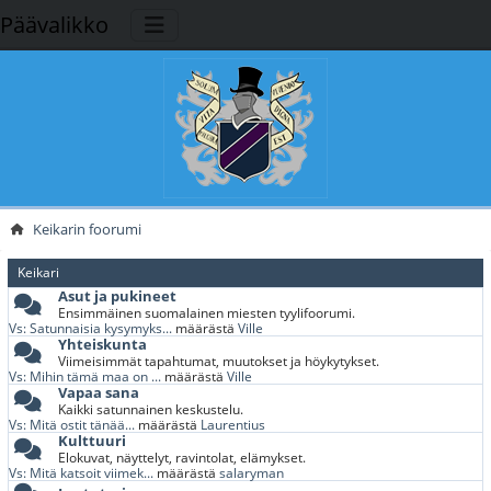
Päävalikko
Keikarin foorumi
Keikari
Asut ja pukineet
Ensimmäinen suomalainen miesten tyylifoorumi.
Vs: Satunnaisia kysymyks...
määrästä
Ville
Yhteiskunta
Viimeisimmät tapahtumat, muutokset ja höykytykset.
Vs: Mihin tämä maa on ...
määrästä
Ville
Vapaa sana
Kaikki satunnainen keskustelu.
Vs: Mitä ostit tänää...
määrästä
Laurentius
Kulttuuri
Elokuvat, näyttelyt, ravintolat, elämykset.
Vs: Mitä katsoit viimek...
määrästä
salaryman