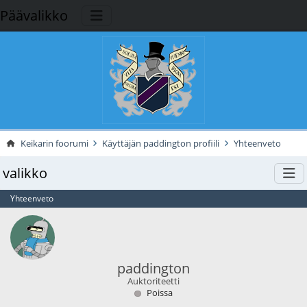
Päävalikko
Keikarin foorumi
Käyttäjän paddington profiili
Yhteenveto
valikko
Yhteenveto
paddington
Auktoriteetti
Poissa