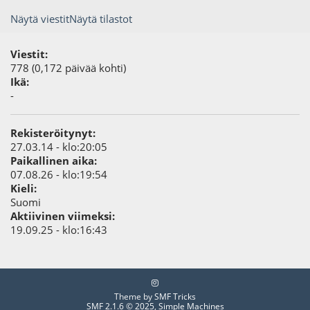
Näytä viestit
Näytä tilastot
Viestit:
778 (0,172 päivää kohti)
Ikä:
-
Rekisteröitynyt:
27.03.14 - klo:20:05
Paikallinen aika:
07.08.26 - klo:19:54
Kieli:
Suomi
Aktiivinen viimeksi:
19.09.25 - klo:16:43
Theme by
SMF Tricks
SMF 2.1.6 © 2025
,
Simple Machines