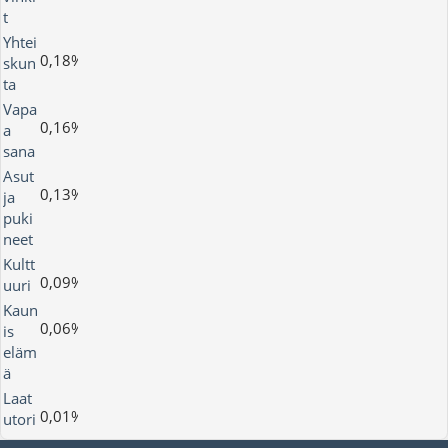
t
Yhtei
0,18%
skun
ta
Vapa
0,16%
a
sana
Asut
0,13%
ja
puki
neet
Kultt
0,09%
uuri
Kaun
0,06%
is
eläm
ä
Laat
0,01%
utori