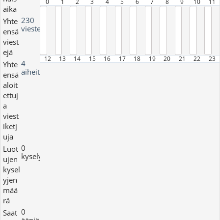
0
1
2
3
4
5
6
7
8
9
10
11
aika
230
Yhte
viestejä
ensä
viest
ejä
12
13
14
15
16
17
18
19
20
21
22
23
4
Yhte
aiheita
ensä
aloit
ettuj
a
viest
iketj
uja
0
Luot
kyselyjä
ujen
kysel
yjen
mää
rä
0
Saat