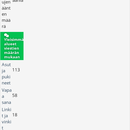
ääniä
ujen
äänt
en
mää
rä
Yleisimmät
alueet
viestien
määrän
mukaan
Asut
113
ja
puki
neet
Vapa
58
a
sana
Linki
18
t ja
vinki
t