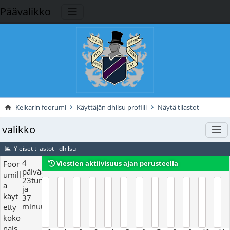
Päävalikko
Keikarin foorumi
Käyttäjän dhilsu profiili
Näytä tilastot
valikko
Yleiset tilastot - dhilsu
4
Foor
Viestien aktiivisuus ajan perusteella
päivää,
umill
23tuntia
a
ja
käyt
37
minuutit
etty
koko
nais