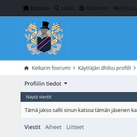
Etusivu
Haku
Kalenteri
Kirjau
Keikarin foorumi
Käyttäjän dhilsu profiili
Profiilin tiedot
Näytä viestit
Tämä jakso sallii sinun katsoa tämän jäsenen kaik
Viestit
Aiheet
Liitteet