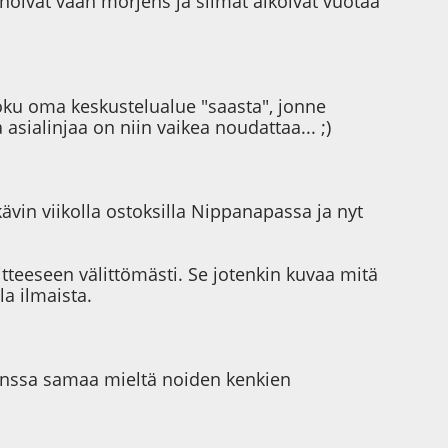
noivat vaan morjens ja silmät alkoivat vuotaa
 joku oma keskustelualue "saasta", jonne
asialinjaa on niin vaikea noudattaa... ;)
ävin viikolla ostoksilla Nippanapassa ja nyt
itteeseen välittömästi. Se jotenkin kuvaa mitä
la ilmaista.
 kanssa samaa mieltä noiden kenkien