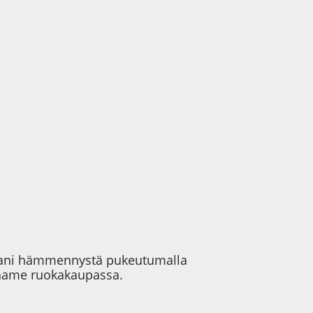
allani hämmennystä pukeutumalla
ihame ruokakaupassa.