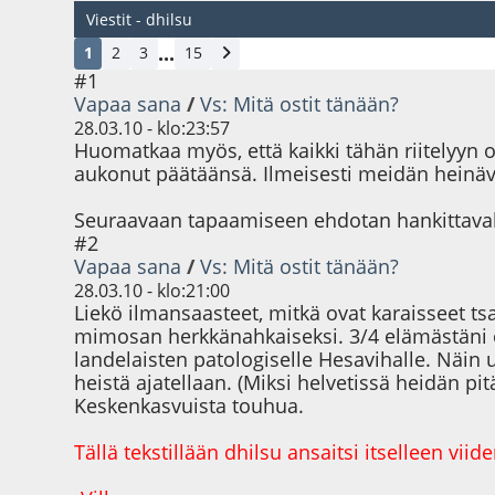
Viestit - dhilsu
...
1
2
3
15
#1
Vapaa sana
/
Vs: Mitä ostit tänään?
28.03.10 - klo:23:57
Huomatkaa myös, että kaikki tähän riitelyyn os
aukonut päätäänsä. Ilmeisesti meidän heinävar
Seuraavaan tapaamiseen ehdotan hankittavaks
#2
Vapaa sana
/
Vs: Mitä ostit tänään?
28.03.10 - klo:21:00
Liekö ilmansaasteet, mitkä ovat karaisseet ts
mimosan herkkänahkaiseksi. 3/4 elämästäni o
landelaisten patologiselle Hesavihalle. Näin 
heistä ajatellaan. (Miksi helvetissä heidän pitä
Keskenkasvuista touhua.
Tällä tekstillään dhilsu ansaitsi itselleen vi