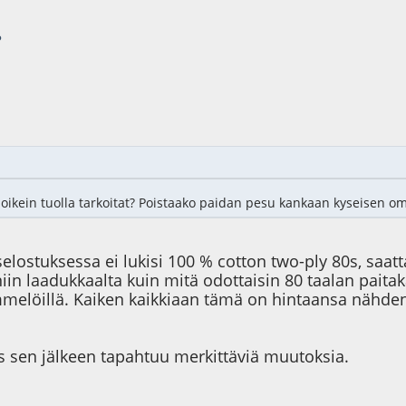
?
 oikein tuolla tarkoitat? Poistaako paidan pesu kankaan kyseisen 
selostuksessa ei lukisi 100 % cotton two-ply 80s, saat
niin laadukkaalta kuin mitä odottaisin 80 taalan pait
mömmelöillä. Kaiken kaikkiaan tämä on hintaansa nähden
os sen jälkeen tapahtuu merkittäviä muutoksia.