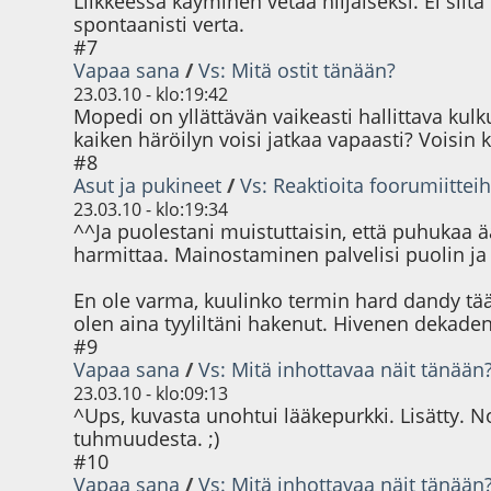
Liikkeessä käyminen vetää hiljaiseksi. Ei si
spontaanisti verta.
#7
Vapaa sana
/
Vs: Mitä ostit tänään?
23.03.10 - klo:19:42
Mopedi on yllättävän vaikeasti hallittava kulk
kaiken häröilyn voisi jatkaa vapaasti? Voisin 
#8
Asut ja pukineet
/
Vs: Reaktioita foorumiitteih
23.03.10 - klo:19:34
^^Ja puolestani muistuttaisin, että puhukaa ä
harmittaa. Mainostaminen palvelisi puolin ja 
En ole varma, kuulinko termin hard dandy täät
olen aina tyyliltäni hakenut. Hivenen dekade
#9
Vapaa sana
/
Vs: Mitä inhottavaa näit tänään
23.03.10 - klo:09:13
^Ups, kuvasta unohtui lääkepurkki. Lisätty. N
tuhmuudesta. ;)
#10
Vapaa sana
/
Vs: Mitä inhottavaa näit tänään