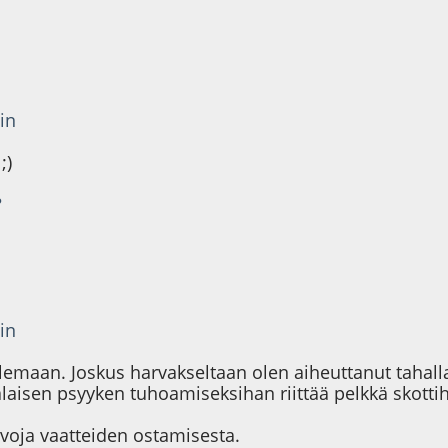
in
;)
?
in
elemaan. Joskus harvakseltaan olen aiheuttanut tah
isen psyyken tuhoamiseksihan riittää pelkkä skott
uvoja vaatteiden ostamisesta.