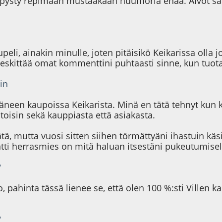
itä pysty repimään mustaakaan huumoria enää. Aivot sa
upeli, ainakin minulle, joten pitäisikö Keikarissa olla
keskittää omat kommenttini puhtaasti sinne, kun tuota 
in
äneen kaupoissa Keikarista. Minä en tätä tehnyt kun k
toisin sekä kauppiasta että asiakasta.
ä, mutta vuosi sitten siihen törmättyäni ihastuin käs
ntti herrasmies on mitä haluan itsestäni pukeutumisel
?
o, pahinta tässä lienee se, että olen 100 %:sti Villen
?