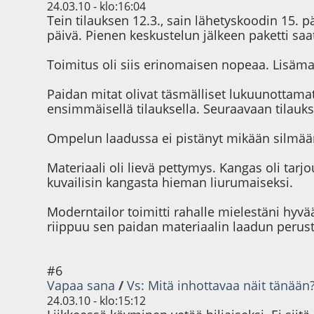
24.03.10 - klo:16:04
Tein tilauksen 12.3., sain lähetyskoodin 15.
päivä. Pienen keskustelun jälkeen paketti saat
Toimitus oli siis erinomaisen nopeaa. Lisämak
Paidan mitat olivat täsmälliset lukuunottamat
ensimmäisellä tilauksella. Seuraavaan tilauk
Ompelun laadussa ei pistänyt mikään silmää
Materiaali oli lievä pettymys. Kangas oli tarj
kuvailisin kangasta hieman liurumaiseksi.
Moderntailor toimitti rahalle mielestäni hyvä
riippuu sen paidan materiaalin laadun perust
#6
Vapaa sana
/
Vs: Mitä inhottavaa näit tänään
24.03.10 - klo:15:12