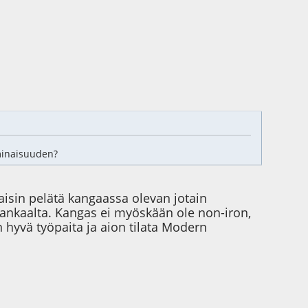
ominaisuuden?
taisin pelätä kangaassa olevan jotain
akankaalta. Kangas ei myöskään ole non-iron,
 hyvä työpaita ja aion tilata Modern