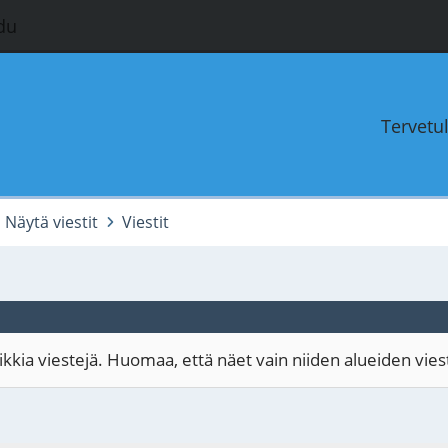
du
Tervetu
Näytä viestit
Viestit
kia viestejä. Huomaa, että näet vain niiden alueiden viestit