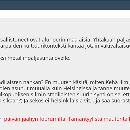
allistuneet ovat alunperin maalaisia. Yhtäkään paljasja
paiden kulttuurikonteksti kantaa jotain väkivaltaisuu
i metallinpaljastinta ovelle.
adilaisten nahkan? En muuten käsitä, miten Kehä III:n
len asunut muualla kuin Helsingissä ja tänne muutett
ulkopuolisen silmin stadilaisten suurin synti on se, e
isikään?) Ja sekös ei-helsinkiläisiä vit... ja saa suora
iden päivän jäähyn foorumilta. Tämäntyylistä mautonta k