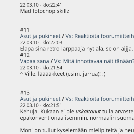
22.03.10 - klo:22:41
Mad fotochop skillz
#11
Asut ja pukineet
/
Vs: Reaktioita foorumiitteih
22.03.10 - klo:22:03
Eläpä sinä retro-larppaaja nyt ala, se on äijjä. 
#12
Vapaa sana
/
Vs: Mitä inhottavaa näit tänään
22.03.10 - klo:21:54
^ Ville, lääääkkeet (esim. jarrua)! ;)
#13
Asut ja pukineet
/
Vs: Reaktioita foorumiitteih
22.03.10 - klo:21:51
Kehuja. Kukaan ei ole
uskaltanut
tulla arvost
epäkonventionaalisemmin, normaalin suomala
Moni on tullut kyselemään mielipiteitä ja ne