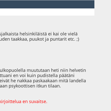
lkaista helsinkiläistä ei kai ole vielä
den taakkaa, puukot ja puntarit etc. ;)
 ulkopuolella muututaan heti niin helvetin
uani en voi kuin pudistella päätäni
tteivät he nakkaa paskaakaan mitä landella
staan psykoottisen itkun tilaan.
irjoittelua en suvaitse.