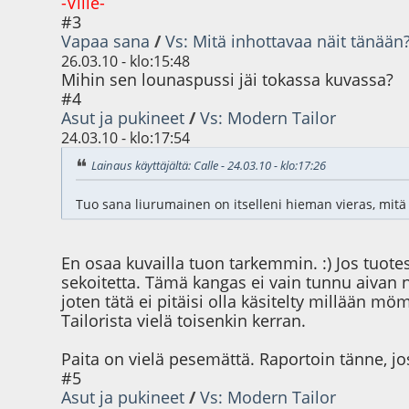
-Ville-
#3
Vapaa sana
/
Vs: Mitä inhottavaa näit tänään
26.03.10 - klo:15:48
Mihin sen lounaspussi jäi tokassa kuvassa?
#4
Asut ja pukineet
/
Vs: Modern Tailor
24.03.10 - klo:17:54
Lainaus käyttäjältä: Calle - 24.03.10 - klo:17:26
Tuo sana liurumainen on itselleni hieman vieras, mitä
En osaa kuvailla tuon tarkemmin. :) Jos tuote
sekoitetta. Tämä kangas ei vain tunnu aivan 
joten tätä ei pitäisi olla käsitelty millään 
Tailorista vielä toisenkin kerran.
Paita on vielä pesemättä. Raportoin tänne, j
#5
Asut ja pukineet
/
Vs: Modern Tailor