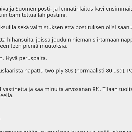
 päivä ja Suomen posti- ja lennätinlaitos kävi ensimm
iin toimitettua lähipostiini.
suilla sekä valmistuksen että postituksen olisi saanu
ta hihansuita, joissa jouduin hieman siirtämään nappej
seen teen pieniä muutoksia.
n. Hyvä peruspaita.
ouslaarista napattu two-ply 80s (normaalisti 80 usd). 
ä vastinetta ja saa minulta arvosanan 8½. Tilaan tuolt
eella.
?