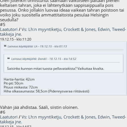
Olen jotenkin onnistunut saamaan valkoiseen paitaan pienen
keltaisen tahran, joka ei lähtenytkään sappisaippualla pois
pesussa. Onko jollakin luovaa ideaa vaikean tahran poistoon tai
voiko joku suositella ammattitaitoista pesulaa Helsingin
seudulla?
#5
Laatutori
/
Vs: Lh:n myyntiketju, Crockett & Jones, Edwin, Tweed-
takkeja jne.
19.12.15 - klo:11:20
Lainaus käyttäjältä: Lh - 19.12.15 - klo:01:13
Lainaus käyttäjältä: Dandii - 18.12.15 - klo:14:52
Saisinko kunnon mitat tuosta pellavatakista? Vaikuttaa kivalta.
Hartia-hartia: 42cm
Pit-pit: 50cm
Pituus niskasta: 72cm
Hiha olkasaumasta: 58,5cm (Pidennysvaraa riittävästi)
Vähän jää ahdistaa. Sääli, siistin oloinen.
#6
Laatutori
/
Vs: Lh:n myyntiketju, Crockett & Jones, Edwin, Tweed-
takkeja jne.
18.12.15 - klo:14:52