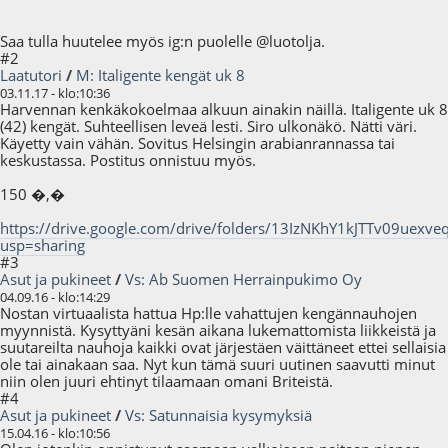
Saa tulla huutelee myös ig:n puolelle @luotolja.
#2
Laatutori
/
M: Italigente kengät uk 8
03.11.17 - klo:10:36
Harvennan kenkäkokoelmaa alkuun ainakin näillä. Italigente uk 8
(42) kengät. Suhteellisen leveä lesti. Siro ulkonäkö. Nätti väri.
Käyetty vain vähän. Sovitus Helsingin arabianrannassa tai
keskustassa. Postitus onnistuu myös.
150 �,�
https://drive.google.com/drive/folders/13IzNKhY1kJTTv09uexveq
usp=sharing
#3
Asut ja pukineet
/
Vs: Ab Suomen Herrainpukimo Oy
04.09.16 - klo:14:29
Nostan virtuaalista hattua Hp:lle vahattujen kengännauhojen
myynnistä. Kysyttyäni kesän aikana lukemattomista liikkeistä ja
suutareilta nauhoja kaikki ovat järjestäen väittäneet ettei sellaisia
ole tai ainakaan saa. Nyt kun tämä suuri uutinen saavutti minut
niin olen juuri ehtinyt tilaamaan omani Briteistä.
#4
Asut ja pukineet
/
Vs: Satunnaisia kysymyksiä
15.04.16 - klo:10:56