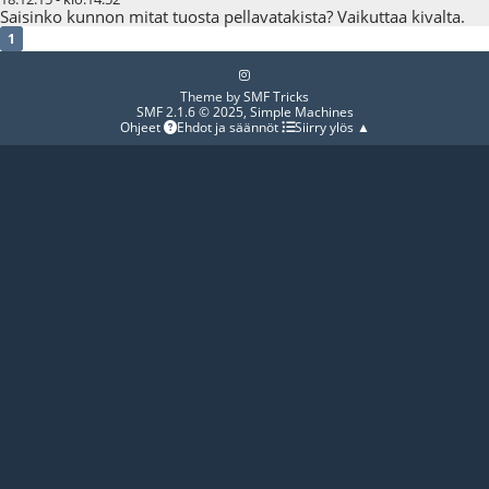
Saisinko kunnon mitat tuosta pellavatakista? Vaikuttaa kivalta.
1
Theme by
SMF Tricks
SMF 2.1.6 © 2025
,
Simple Machines
Ohjeet
Ehdot ja säännöt
Siirry ylös ▲