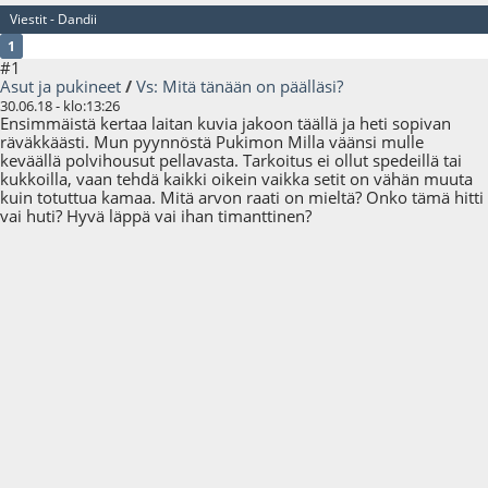
Viestit - Dandii
1
#1
Asut ja pukineet
/
Vs: Mitä tänään on päälläsi?
30.06.18 - klo:13:26
Ensimmäistä kertaa laitan kuvia jakoon täällä ja heti sopivan
räväkkäästi. Mun pyynnöstä Pukimon Milla väänsi mulle
keväällä polvihousut pellavasta. Tarkoitus ei ollut spedeillä tai
kukkoilla, vaan tehdä kaikki oikein vaikka setit on vähän muuta
kuin totuttua kamaa. Mitä arvon raati on mieltä? Onko tämä hitti
vai huti? Hyvä läppä vai ihan timanttinen?