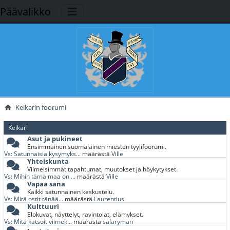
Päävalikko
Keikarin foorumi
Keikari
Asut ja pukineet
Ensimmäinen suomalainen miesten tyylifoorumi.
Vs: Satunnaisia kysymyks...
määrästä
Ville
Yhteiskunta
Viimeisimmät tapahtumat, muutokset ja höykytykset.
Vs: Mihin tämä maa on ...
määrästä
Ville
Vapaa sana
Kaikki satunnainen keskustelu.
Vs: Mitä ostit tänää...
määrästä
Laurentius
Kulttuuri
Elokuvat, näyttelyt, ravintolat, elämykset.
Vs: Mitä katsoit viimek...
määrästä
salaryman