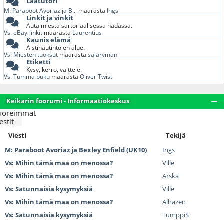
Laatutori
M: Paraboot Avoriaz ja B...
määrästä
Ings
Linkit ja vinkit
Auta miestä sartoriaalisessa hädässä.
Vs: eBay-linkit
määrästä
Laurentius
Kaunis elämä
Aistinautintojen alue.
Vs: Miesten tuoksut
määrästä
salaryman
Etiketti
Kysy, kerro, väittele.
Vs: Tumma puku
määrästä
Oliver Twist
Keikarin foorumi - Informaatiokeskus
uoreimmat
estit
Viesti
Tekijä
M: Paraboot Avoriaz ja Bexley Enfield (UK10)
Ings
Vs: Mihin tämä maa on menossa?
Ville
Vs: Mihin tämä maa on menossa?
Arska
Vs: Satunnaisia kysymyksiä
Ville
Vs: Mihin tämä maa on menossa?
Alhazen
Vs: Satunnaisia kysymyksiä
Tumppi$