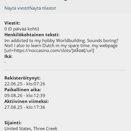
Näytä viestit
Näytä tilastot
Viestit:
0 (0 päivää kohti)
Henkilökohtainen teksti:
Im addicted to my hobby Worldbuilding. Sounds boring?
Not! I also to learn Dutch in my spare time. my webpage
[url=https://noccasino.com/slots/]สล็อต[/url]
Ikä:
-
Rekisteröitynyt:
22.06.25 - klo:07:26
Paikallinen aika:
09.08.26 - klo:12:39
Aktiivinen viimeksi:
27.08.25 - klo:17:36
Sijainti:
United States, Three Creek