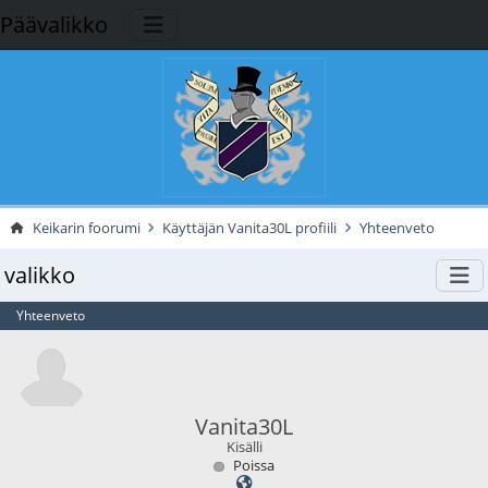
Päävalikko
Keikarin foorumi
Käyttäjän Vanita30L profiili
Yhteenveto
valikko
Yhteenveto
Vanita30L
Kisälli
Poissa