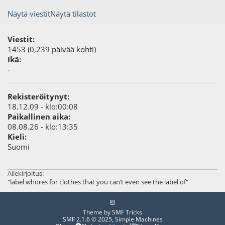
Näytä viestit
Näytä tilastot
Viestit:
1453 (0,239 päivää kohti)
Ikä:
-
Rekisteröitynyt:
18.12.09 - klo:00:08
Paikallinen aika:
08.08.26 - klo:13:35
Kieli:
Suomi
Allekirjoitus:
"label whores for clothes that you can’t even see the label of"
Theme by
SMF Tricks
SMF 2.1.6 © 2025
,
Simple Machines