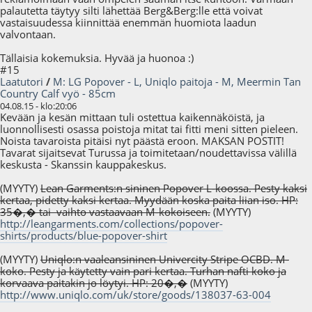
palautetta täytyy silti lähettää Berg&Berg:lle että voivat
vastaisuudessa kiinnittää enemmän huomiota laadun
valvontaan.
Tällaisia kokemuksia. Hyvää ja huonoa :)
#15
Laatutori
/
M: LG Popover - L, Uniqlo paitoja - M, Meermin Tan
Country Calf vyö - 85cm
04.08.15 - klo:20:06
Kevään ja kesän mittaan tuli ostettua kaikennäköistä, ja
luonnollisesti osassa poistoja mitat tai fitti meni sitten pieleen.
Noista tavaroista pitäisi nyt päästä eroon. MAKSAN POSTIT!
Tavarat sijaitsevat Turussa ja toimitetaan/noudettavissa välillä
keskusta - Skanssin kauppakeskus.
(MYYTY)
Lean Garments:n sininen Popover L-koossa. Pesty kaksi
kertaa, pidetty kaksi kertaa. Myydään koska paita liian iso. HP:
35�,� tai vaihto vastaavaan M-kokoiseen.
(MYYTY)
http://leangarments.com/collections/popover-
shirts/products/blue-popover-shirt
(MYYTY)
Uniqlo:n vaaleansininen Univercity Stripe OCBD. M-
koko. Pesty ja käytetty vain pari kertaa. Turhan nafti koko ja
korvaava paitakin jo löytyi. HP: 20�,�
(MYYTY)
http://www.uniqlo.com/uk/store/goods/138037-63-004