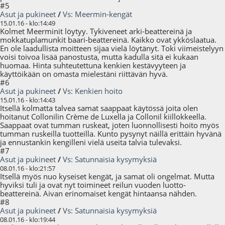
#5
Asut ja pukineet
/
Vs: Meermin-kengät
15.01.16 - klo:14:49
Kolmet Meerminit löytyy. Tykiveneet arki-beattereinä ja
mokkatuplamunkit baari-beattereinä. Kaikko ovat ykköslaatua.
En ole laadullista moitteen sijaa vielä löytänyt. Toki viimeistelyyn
voisi toivoa lisää panostusta, mutta kadulla sitä ei kukaan
huomaa. Hinta suhteutettuna kenkien kestävyyteen ja
käyttöikään on omasta mielestäni riittävän hyvä.
#6
Asut ja pukineet
/
Vs: Kenkien hoito
15.01.16 - klo:14:43
Itsellä kolmatta talvea samat saappaat käytössä joita olen
hoitanut Collonilin Crème de Luxella ja Collonil kiillokkeella.
Saappaat ovat tumman ruskeat, joten luonnollisesti hoito myös
tumman ruskeilla tuotteilla. Kunto pysynyt näillä erittäin hyvänä
ja ennustankin kengilleni vielä useita talvia tulevaksi.
#7
Asut ja pukineet
/
Vs: Satunnaisia kysymyksiä
08.01.16 - klo:21:57
Itsellä myös nuo kyseiset kengät, ja samat oli ongelmat. Mutta
hyviksi tuli ja ovat nyt toimineet reilun vuoden luotto-
beattereinä. Aivan erinomaiset kengät hintaansa nähden.
#8
Asut ja pukineet
/
Vs: Satunnaisia kysymyksiä
08.01.16 - klo:19:44