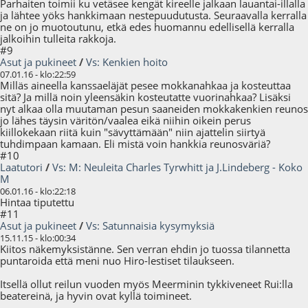
Parhaiten toimii ku vetäsee kengät kireelle jalkaan lauantai-illalla
ja lähtee yöks hankkimaan nestepuudutusta. Seuraavalla kerralla
ne on jo muotoutunu, etkä edes huomannu edellisellä kerralla
jalkoihin tulleita rakkoja.
#9
Asut ja pukineet
/
Vs: Kenkien hoito
07.01.16 - klo:22:59
Milläs aineella kanssaeläjät pesee mokkanahkaa ja kosteuttaa
sitä? Ja millä noin yleensäkin kosteutatte vuorinahkaa? Lisäksi
nyt alkaa olla muutaman pesun saaneiden mokkakenkien reunos
jo lähes täysin väritön/vaalea eikä niihin oikein perus
kiillokekaan riitä kuin "sävyttämään" niin ajattelin siirtyä
tuhdimpaan kamaan. Eli mistä voin hankkia reunosväriä?
#10
Laatutori
/
Vs: M: Neuleita Charles Tyrwhitt ja J.Lindeberg - Koko
M
06.01.16 - klo:22:18
Hintaa tiputettu
#11
Asut ja pukineet
/
Vs: Satunnaisia kysymyksiä
15.11.15 - klo:00:34
Kiitos näkemyksistänne. Sen verran ehdin jo tuossa tilannetta
puntaroida että meni nuo Hiro-lestiset tilaukseen.
Itsellä ollut reilun vuoden myös Meerminin tykkiveneet Rui:lla
beatereinä, ja hyvin ovat kyllä toimineet.