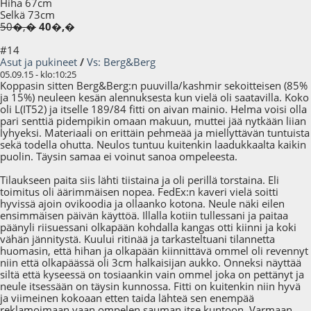
Hiha 67cm
Selkä 73cm
50�,�
40�,�
#14
Asut ja pukineet
/
Vs: Berg&Berg
05.09.15 - klo:10:25
Koppasin sitten Berg&Berg:n puuvilla/kashmir sekoitteisen (85%
ja 15%) neuleen kesän alennuksesta kun vielä oli saatavilla. Koko
oli L(IT52) ja itselle 189/84 fitti on aivan mainio. Helma voisi olla
pari senttiä pidempikin omaan makuun, muttei jää nytkään liian
lyhyeksi. Materiaali on erittäin pehmeää ja miellyttävän tuntuista
sekä todella ohutta. Neulos tuntuu kuitenkin laadukkaalta kaikin
puolin. Täysin samaa ei voinut sanoa ompeleesta.
Tilaukseen paita siis lähti tiistaina ja oli perillä torstaina. Eli
toimitus oli äärimmäisen nopea. FedEx:n kaveri vielä soitti
hyvissä ajoin ovikoodia ja ollaanko kotona. Neule näki eilen
ensimmäisen päivän käyttöä. Illalla kotiin tullessani ja paitaa
päänyli riisuessani olkapään kohdalla kangas otti kiinni ja koki
vähän jännitystä. Kuului ritinää ja tarkasteltuani tilannetta
huomasin, että hihan ja olkapään kiinnittävä ommel oli revennyt
niin että olkapäässä oli 3cm halkaisijan aukko. Onneksi näyttää
siltä että kyseessä on tosiaankin vain ommel joka on pettänyt ja
neule itsessään on täysin kunnossa. Fitti on kuitenkin niin hyvä
ja viimeinen kokoaan etten taida lähteä sen enempää
reklamoimaan vaan ompelen sauman itse kuntoon. Varmaan