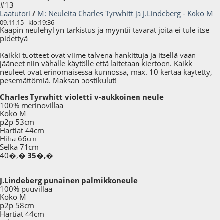
#13
Laatutori
/
M: Neuleita Charles Tyrwhitt ja J.Lindeberg - Koko M
09.11.15 - klo:19:36
Kaapin neulehyllyn tarkistus ja myyntii tavarat joita ei tule itse
pidettyä
Kaikki tuotteet ovat viime talvena hankittuja ja itsellä vaan
jääneet niin vähälle käytölle että laitetaan kiertoon. Kaikki
neuleet ovat erinomaisessa kunnossa, max. 10 kertaa käytetty,
pesemättömiä. Maksan postikulut!
Charles Tyrwhitt violetti v-aukkoinen neule
100% merinovillaa
Koko M
p2p 53cm
Hartiat 44cm
Hiha 66cm
Selkä 71cm
40�,�
35�,�
J.Lindeberg punainen palmikkoneule
100% puuvillaa
Koko M
p2p 58cm
Hartiat 44cm