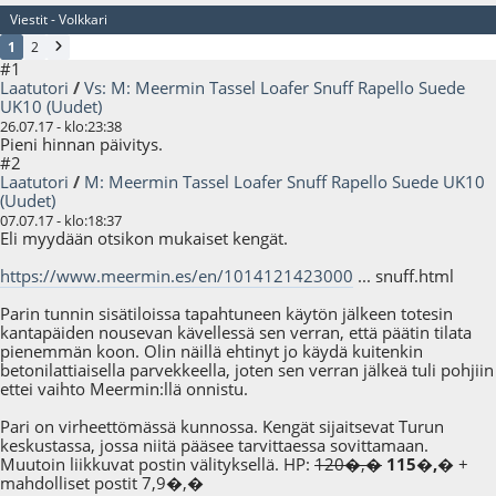
Viestit - Volkkari
1
2
#1
Laatutori
/
Vs: M: Meermin Tassel Loafer Snuff Rapello Suede
UK10 (Uudet)
26.07.17 - klo:23:38
Pieni hinnan päivitys.
#2
Laatutori
/
M: Meermin Tassel Loafer Snuff Rapello Suede UK10
(Uudet)
07.07.17 - klo:18:37
Eli myydään otsikon mukaiset kengät.
https://www.meermin.es/en/1014121423000
... snuff.html
Parin tunnin sisätiloissa tapahtuneen käytön jälkeen totesin
kantapäiden nousevan kävellessä sen verran, että päätin tilata
pienemmän koon. Olin näillä ehtinyt jo käydä kuitenkin
betonilattiaisella parvekkeella, joten sen verran jälkeä tuli pohjiin
ettei vaihto Meermin:llä onnistu.
Pari on virheettömässä kunnossa. Kengät sijaitsevat Turun
keskustassa, jossa niitä pääsee tarvittaessa sovittamaan.
Muutoin liikkuvat postin välityksellä. HP:
120�,�
115�,�
+
mahdolliset postit 7,9�,�