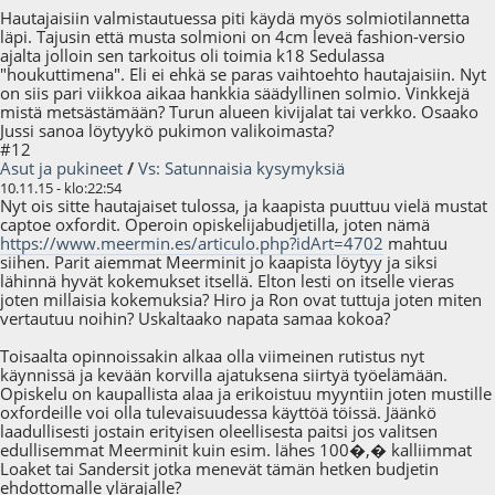
Hautajaisiin valmistautuessa piti käydä myös solmiotilannetta
läpi. Tajusin että musta solmioni on 4cm leveä fashion-versio
ajalta jolloin sen tarkoitus oli toimia k18 Sedulassa
"houkuttimena". Eli ei ehkä se paras vaihtoehto hautajaisiin. Nyt
on siis pari viikkoa aikaa hankkia säädyllinen solmio. Vinkkejä
mistä metsästämään? Turun alueen kivijalat tai verkko. Osaako
Jussi sanoa löytyykö pukimon valikoimasta?
#12
Asut ja pukineet
/
Vs: Satunnaisia kysymyksiä
10.11.15 - klo:22:54
Nyt ois sitte hautajaiset tulossa, ja kaapista puuttuu vielä mustat
captoe oxfordit. Operoin opiskelijabudjetilla, joten nämä
https://www.meermin.es/articulo.php?idArt=4702
mahtuu
siihen. Parit aiemmat Meerminit jo kaapista löytyy ja siksi
lähinnä hyvät kokemukset itsellä. Elton lesti on itselle vieras
joten millaisia kokemuksia? Hiro ja Ron ovat tuttuja joten miten
vertautuu noihin? Uskaltaako napata samaa kokoa?
Toisaalta opinnoissakin alkaa olla viimeinen rutistus nyt
käynnissä ja kevään korvilla ajatuksena siirtyä työelämään.
Opiskelu on kaupallista alaa ja erikoistuu myyntiin joten mustille
oxfordeille voi olla tulevaisuudessa käyttöä töissä. Jäänkö
laadullisesti jostain erityisen oleellisesta paitsi jos valitsen
edullisemmat Meerminit kuin esim. lähes 100�,� kalliimmat
Loaket tai Sandersit jotka menevät tämän hetken budjetin
ehdottomalle ylärajalle?