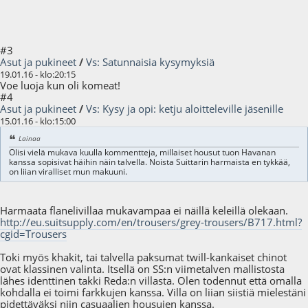
#3
Asut ja pukineet
/
Vs: Satunnaisia kysymyksiä
19.01.16 - klo:20:15
Voe luoja kun oli komeat!
#4
Asut ja pukineet
/
Vs: Kysy ja opi: ketju aloitteleville jäsenille
15.01.16 - klo:15:00
Lainaa
Olisi vielä mukava kuulla kommentteja, millaiset housut tuon Havanan
kanssa sopisivat häihin näin talvella. Noista Suittarin harmaista en tykkää,
on liian viralliset mun makuuni.
Harmaata flanelivillaa mukavampaa ei näillä keleillä olekaan.
http://eu.suitsupply.com/en/trousers/grey-trousers/B717.html?
cgid=Trousers
Toki myös khakit, tai talvella paksumat twill-kankaiset chinot
ovat klassinen valinta. Itsellä on SS:n viimetalven mallistosta
lähes identtinen takki Reda:n villasta. Olen todennut että omalla
kohdalla ei toimi farkkujen kanssa. Villa on liian siistiä mielestäni
pidettäväksi niin casuaalien housujen kanssa.