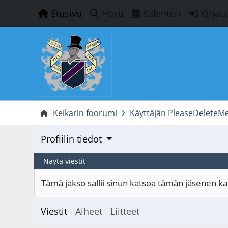
Etusivu
Haku
Kalenteri
Kirjau
Keikarin foorumi
Käyttäjän PleaseDeleteMe 
Profiilin tiedot
Näytä viestit
Tämä jakso sallii sinun katsoa tämän jäsenen kaik
Viestit
Aiheet
Liitteet