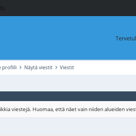
du
Tervetu
profiili
Näytä viestit
Viestit
kia viestejä. Huomaa, että näet vain niiden alueiden viestit