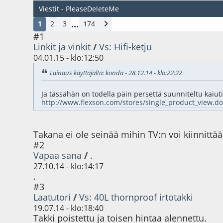
Viestit - PleaseDeleteMe
...
1
2
3
174
#1
Linkit ja vinkit
/
Vs: Hifi-ketju
04.01.15 - klo:12:50
Lainaus käyttäjältä: konda - 28.12.14 - klo:22:22
Ja tässähän on todella päin persettä suunniteltu kaiuti
http://www.flexson.com/stores/single_product_view.
Takana ei ole seinää mihin TV:n voi kiinnittää
#2
Vapaa sana
/
.
27.10.14 - klo:14:17
.
#3
Laatutori
/
Vs: 40L thornproof irtotakki
19.07.14 - klo:18:40
Takki poistettu ja toisen hintaa alennettu.