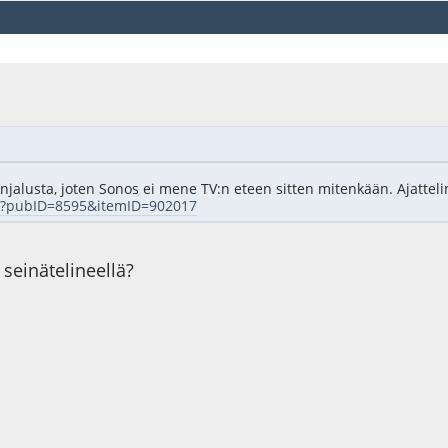
njalusta, joten Sonos ei mene TV:n eteen sitten mitenkään. Ajatteli
do?pubID=8595&itemID=902017
 seinätelineellä?