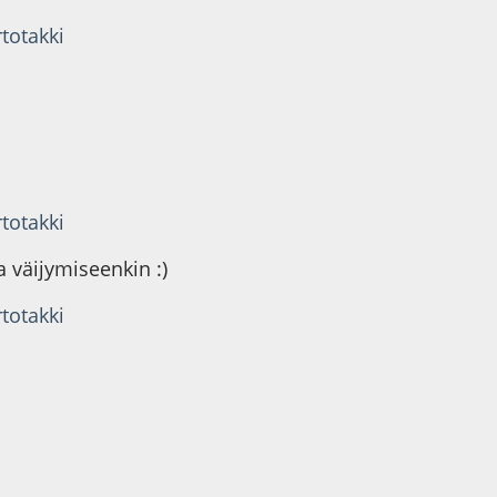
rtotakki
rtotakki
a väijymiseenkin :)
rtotakki