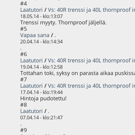
#4
Laatutori
/
Vs: 40R trenssi ja 40L thornproof i
18.05.14 - klo:13:07
Trenssi myyty. Thornproof jäljellä.
#5
Vapaa sana
/
.
20.04.14 - klo:14:34
.
#6
Laatutori
/
Vs: 40R trenssi ja 40L thornproof i
19.04.14 - klo:12:58
Tottahan toki, syksy on parasta aikaa puskiss
#7
Laatutori
/
Vs: 40R trenssi ja 40L thornproof i
17.04.14 - klo:19:44
Hintoja pudotettu!
#8
Laatutori
/
.
07.04.14 - klo:21:47
.
#9