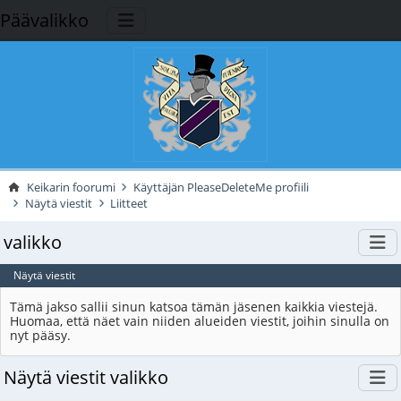
Päävalikko
Keikarin foorumi
Käyttäjän PleaseDeleteMe profiili
Näytä viestit
Liitteet
valikko
Näytä viestit
Tämä jakso sallii sinun katsoa tämän jäsenen kaikkia viestejä.
Huomaa, että näet vain niiden alueiden viestit, joihin sinulla on
nyt pääsy.
Näytä viestit valikko