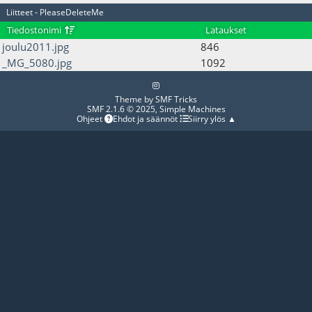
Liitteet - PleaseDeleteMe
Tiedostonimi
Lataukset
joulu2011.jpg
846
_MG_5080.jpg
1092
Theme by
SMF Tricks
SMF 2.1.6 © 2025
,
Simple Machines
Ohjeet
Ehdot ja säännöt
Siirry ylös ▲