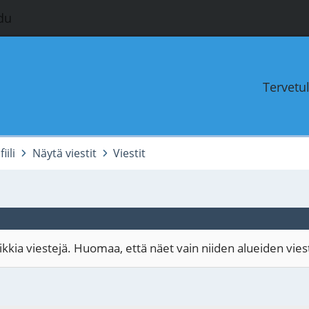
du
Tervetu
ili
Näytä viestit
Viestit
kia viestejä. Huomaa, että näet vain niiden alueiden viestit