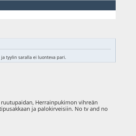
a tyylin saralla ei luonteva pari.
kus ruutupaidan, Herrainpukimon vihreän
ipusakkaan ja palokirveisiin. No tv and no