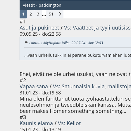
Viestit - paddington
...
1
2
3
51
#1
Asut ja pukineet
/
Vs: Vaatteet ja tyyli uutisis
09.05.25 - klo:22:58
Lainaus käyttäjältä: Ville - 29.07.24 - klo:12:03
...vaan urheilusukkiin ei parane pukuturvamiehen luotta
Ehei, eivät ne ole urheilusukat, vaan ne ovat
t
#2
Vapaa sana
/
Vs: Satunnaisia kuvia, mallisto
31.01.23 - klo:19:58
Minä olen fanittanut tuota työhaastattelun se
neulesolmion ja tweedbleiskan kanssa. Mutta 
beer makes Homer something something…
#3
Kaunis elämä
/
Vs: Kellot
15.01.23 - klo:13:19