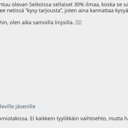
untuu olevan Seikoissa sellaiset 30% ilmaa, koska se 
e netissä ”kysy tarjousta”, joten aina kannattaa kysyä
n, olen aika samoilla linjoilla. 👍🏻
leville jäsenille
iotakissa. Ei kaikkein tyylikkäin vaihtoehto, mutta ha