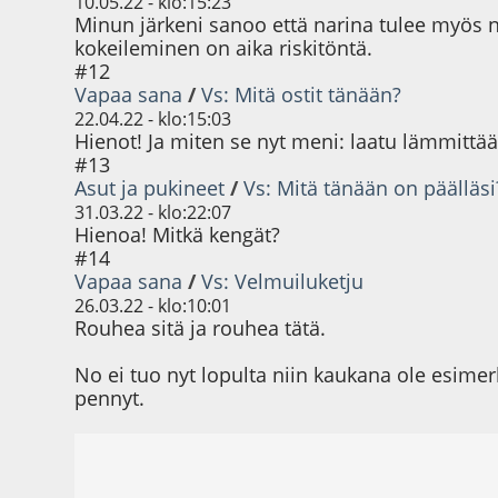
10.05.22 - klo:15:23
Minun järkeni sanoo että narina tulee myös n
kokeileminen on aika riskitöntä.
#12
Vapaa sana
/
Vs: Mitä ostit tänään?
22.04.22 - klo:15:03
Hienot! Ja miten se nyt meni: laatu lämmittä
#13
Asut ja pukineet
/
Vs: Mitä tänään on päälläsi
31.03.22 - klo:22:07
Hienoa! Mitkä kengät?
#14
Vapaa sana
/
Vs: Velmuiluketju
26.03.22 - klo:10:01
Rouhea sitä ja rouhea tätä.
No ei tuo nyt lopulta niin kaukana ole esime
pennyt.