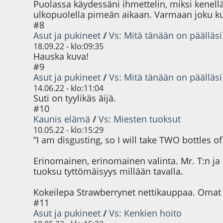
Puolassa käydessäni ihmettelin, miksi kenellä
ulkopuolella pimeän aikaan. Varmaan joku ku
#8
Asut ja pukineet
/
Vs: Mitä tänään on päälläsi
18.09.22 - klo:09:35
Hauska kuva!
#9
Asut ja pukineet
/
Vs: Mitä tänään on päälläsi
14.06.22 - klo:11:04
Suti on tyylikäs äijä.
#10
Kaunis elämä
/
Vs: Miesten tuoksut
10.05.22 - klo:15:29
”I am disgusting, so I will take TWO bottles of
Erinomainen, erinomainen valinta. Mr. T:n ja
tuoksu tyttömäisyys millään tavalla.
Kokeilepa Strawberrynet nettikauppaa. Omat til
#11
Asut ja pukineet
/
Vs: Kenkien hoito