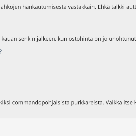
ahkojen hankautumisesta vastakkain. Ehkä talkki autta
ä kauan senkin jälkeen, kun ostohinta on jo unohtunut
?
rkiksi commandopohjaisista purkkareista. Vaikka itse