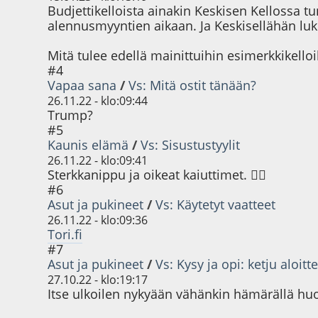
Budjettikelloista ainakin Keskisen Kellossa t
alennusmyyntien aikaan. Ja Keskisellähän luke
Mitä tulee edellä mainittuihin esimerkkikelloihi
#4
Vapaa sana
/
Vs: Mitä ostit tänään?
26.11.22 - klo:09:44
Trump?
#5
Kaunis elämä
/
Vs: Sisustustyylit
26.11.22 - klo:09:41
Sterkkanippu ja oikeat kaiuttimet. 👍🏻
#6
Asut ja pukineet
/
Vs: Käytetyt vaatteet
26.11.22 - klo:09:36
Tori.fi
#7
Asut ja pukineet
/
Vs: Kysy ja opi: ketju aloitte
27.10.22 - klo:19:17
Itse ulkoilen nykyään vähänkin hämärällä huom