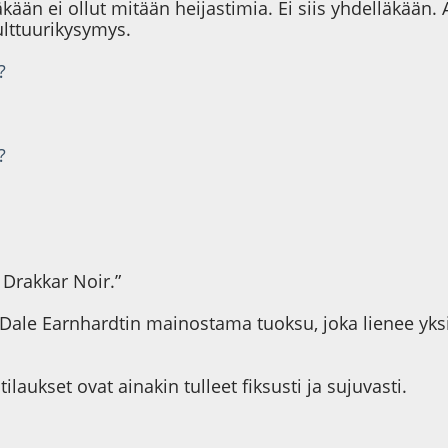
kään ei ollut mitään heijastimia. Ei siis yhdelläkään
lttuurikysymys.
?
?
 Drakkar Noir.”
 Dale Earnhardtin mainostama tuoksu, joka lienee yksi
aukset ovat ainakin tulleet fiksusti ja sujuvasti.