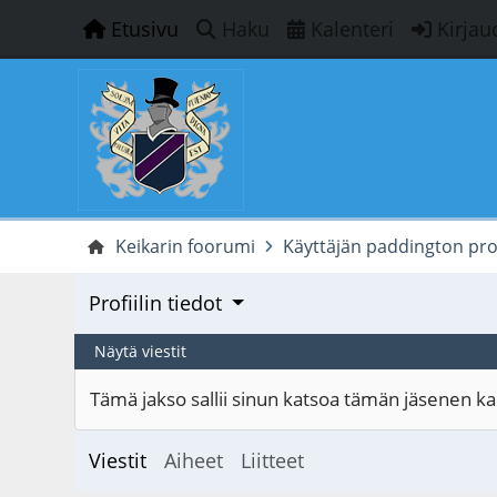
Etusivu
Haku
Kalenteri
Kirjau
Keikarin foorumi
Käyttäjän paddington profi
Profiilin tiedot
Näytä viestit
Tämä jakso sallii sinun katsoa tämän jäsenen kaik
Viestit
Aiheet
Liitteet