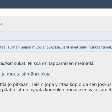
sa
a! Turhan paljon muovia joukossa, värit eivät säily, nukkaantuvat, j
aktiset
sukat. Niissä on tappamisen meininki.
ja ja muuta silmänruokaa
ttiä jo pitkään. Taisin jopa yrittää kopioida sen jos
päätin sitten hypätä kuitenkin punaiseen vakosamett