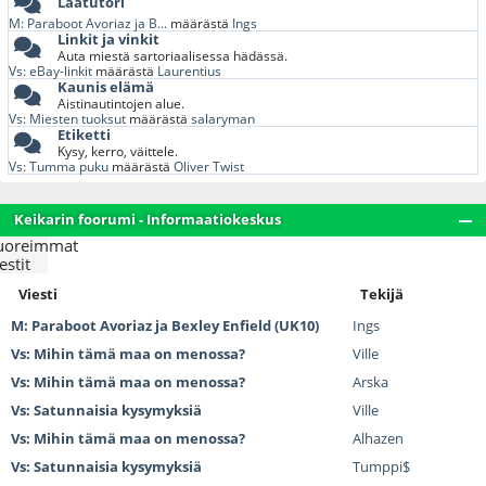
Laatutori
M: Paraboot Avoriaz ja B...
määrästä
Ings
Linkit ja vinkit
Auta miestä sartoriaalisessa hädässä.
Vs: eBay-linkit
määrästä
Laurentius
Kaunis elämä
Aistinautintojen alue.
Vs: Miesten tuoksut
määrästä
salaryman
Etiketti
Kysy, kerro, väittele.
Vs: Tumma puku
määrästä
Oliver Twist
Keikarin foorumi - Informaatiokeskus
uoreimmat
estit
Viesti
Tekijä
M: Paraboot Avoriaz ja Bexley Enfield (UK10)
Ings
Vs: Mihin tämä maa on menossa?
Ville
Vs: Mihin tämä maa on menossa?
Arska
Vs: Satunnaisia kysymyksiä
Ville
Vs: Mihin tämä maa on menossa?
Alhazen
Vs: Satunnaisia kysymyksiä
Tumppi$