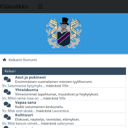
Päävalikko
Keikarin foorumi
Keikari
Asut ja pukineet
Ensimmäinen suomalainen miesten tyylifoorumi.
Vs: Satunnaisia kysymyks...
määrästä
Ville
Yhteiskunta
Viimeisimmät tapahtumat, muutokset ja höykytykset.
Vs: Mihin tämä maa on ...
määrästä
Ville
Vapaa sana
Kaikki satunnainen keskustelu.
Vs: Mitä ostit tänää...
määrästä
Laurentius
Kulttuuri
Elokuvat, näyttelyt, ravintolat, elämykset.
Vs: Mitä katsoit viimek...
määrästä
salaryman