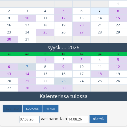
1
2
3
4
5
6
7
8
9
10
11
12
13
14
15
16
17
18
19
20
21
22
23
24
25
26
27
28
29
30
31
syyskuu 2026
su
ma
ti
ke
to
pe
la
1
2
3
4
5
6
7
8
9
10
11
12
13
14
15
16
17
18
19
20
21
22
23
24
25
26
27
28
29
30
Kalenterissa tulossa
LUETTELO
KUUKAUSI
VIIKKO
vastaanottaja