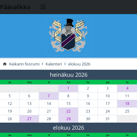
Päävalikko
Keikarin foorumi
Kalenteri
elokuu 2026
heinäkuu 2026
su
ma
ti
ke
to
pe
la
1
2
3
4
5
6
7
8
9
10
11
12
13
14
15
16
17
18
19
20
21
22
23
24
25
26
27
28
29
30
31
elokuu 2026
su
ma
ti
ke
to
pe
la