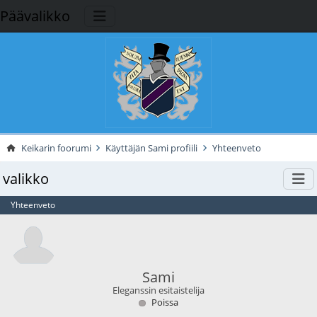
Päävalikko
Keikarin foorumi
Käyttäjän Sami profiili
Yhteenveto
valikko
Yhteenveto
Sami
Eleganssin esitaistelija
Poissa