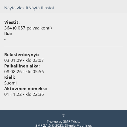
Näytä viestit
Näytä tilastot
Viestit:
364 (0,057 päivää kohti)
Ikä:
-
Rekisteröitynyt:
03.01.09 - klo:03:07
Paikallinen aika:
08.08.26 - klo:05:56
Kieli:
Suomi
Aktiivinen viimeksi:
01.11.22 - klo:22:36
Theme by
SMF Tricks
SMF 2.1.6 © 2025
,
Simple Machines