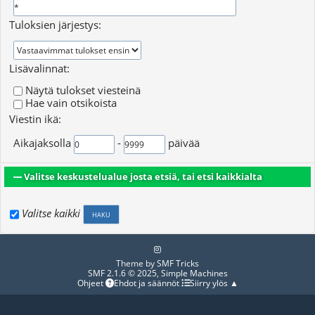
Tuloksien järjestys:
Lisävalinnat:
Näytä tulokset viesteinä
Hae vain otsikoista
Viestin ikä:
Aikajaksolla
-
päivää
Valitse keskustelualue josta etsiä, tai etsi kaikkialta
Valitse kaikki
Theme by
SMF Tricks
SMF 2.1.6 © 2025
,
Simple Machines
Ohjeet
Ehdot ja säännöt
Siirry ylös ▲