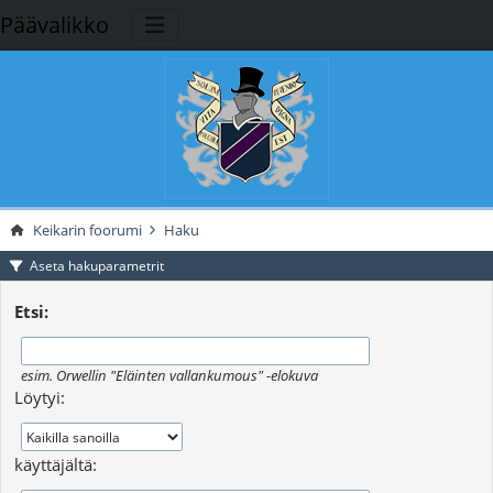
Päävalikko
Keikarin foorumi
Haku
Aseta hakuparametrit
Etsi:
esim.
Orwellin "Eläinten vallankumous" -elokuva
Löytyi:
käyttäjältä: