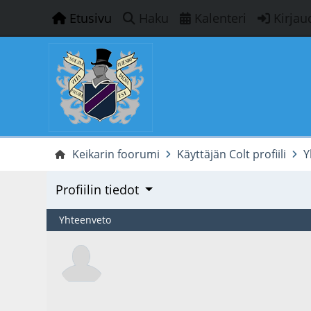
Etusivu
Haku
Kalenteri
Kirjau
Keikarin foorumi
Käyttäjän Colt profiili
Y
Profiilin tiedot
Yhteenveto