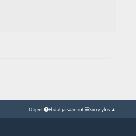
Ohjeet
Ehdot ja säännöt
Siirry ylös ▲