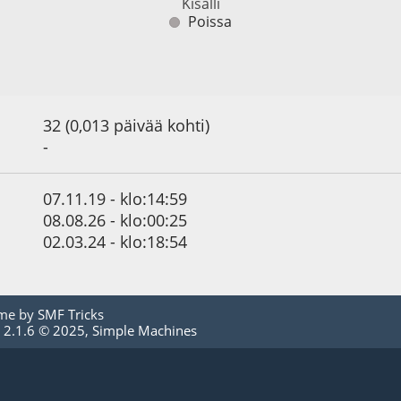
Kisälli
Poissa
32 (0,013 päivää kohti)
-
07.11.19 - klo:14:59
08.08.26 - klo:00:25
02.03.24 - klo:18:54
me by
SMF Tricks
 2.1.6 © 2025
,
Simple Machines