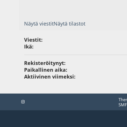
Näytä viestit
Näytä tilastot
Viestit:
Ikä:
Rekisteröitynyt:
Paikallinen aika:
Aktiivinen viimeksi:
The
SMF