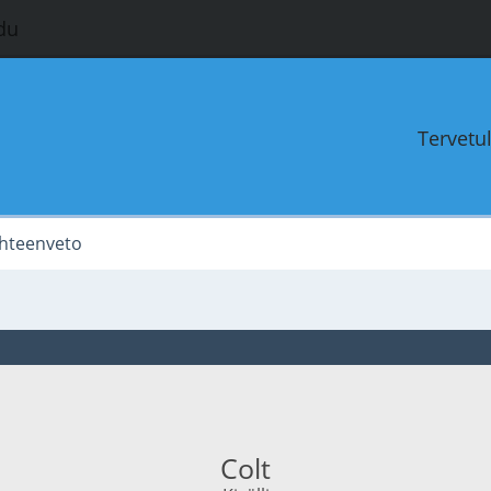
du
Tervetu
hteenveto
Colt