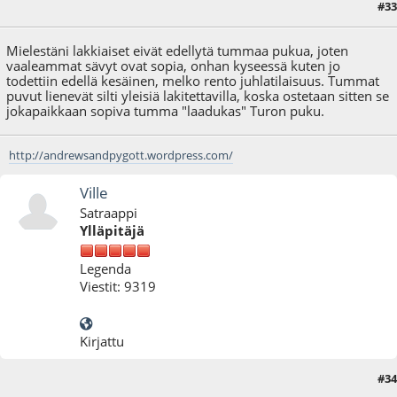
#33
15.03.10 - klo:18:45
Mielestäni lakkiaiset eivät edellytä tummaa pukua, joten
vaaleammat sävyt ovat sopia, onhan kyseessä kuten jo
todettiin edellä kesäinen, melko rento juhlatilaisuus. Tummat
puvut lienevät silti yleisiä lakitettavilla, koska ostetaan sitten se
jokapaikkaan sopiva tumma "laadukas" Turon puku.
http://andrewsandpygott.wordpress.com/
Ville
Satraappi
Ylläpitäjä
Legenda
Viestit: 9319
Kirjattu
#34
15.03.10 - klo:19:04