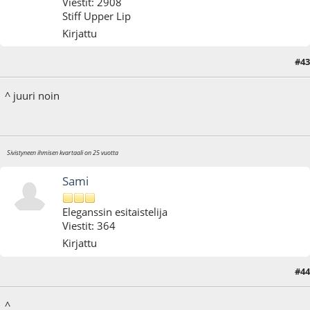
Viestit: 2908
Stiff Upper Lip
Kirjattu
#43
03.05.10 - klo:20:33
^ juuri noin
Sivistyneen ihmisen kvartaali on 25 vuotta
Sami
Eleganssin esitaistelija
Viestit: 364
Kirjattu
#44
03.05.10 - klo:23:24
Viimeisin muokkaus
: 03.05.10 - klo:23:27 käyttäjältä Sami
^