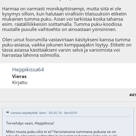
Harmaa on varmasti monikäyttöisempi, mutta siitä ei ole
kysymys silloin, kun halutaan virallisiin tilaisuuksiin etiketin
mukainen tumma puku. Asian voi tarkistaa koska tahansa
esim. räätäliliikkeisiin soittamalla. Tumma puku-koodissa
mustalle puvulle vaihtoehto on ainoastaan yönsininen.
Olen uinut foorumilla vastavirtaan käsitykseni kanssa tumma
puku-asiassa, vaikka jokunen komppaajakin löytyy. Etiketti on
tässä asiassa käsittääkseni varsin selvä ja varioimista voi
harrastaa lähinnä solmiolla.
Heppikissa64
Vieras
Kirjattu
#41
03.05.10 - klo:11:10
Lainaus käyttäjältä: Sami - 03.05.10 - klo:02:01
Tervehdys vaan, Heppikissa!
Miksi musta puku olisi ei ei? Varsinaisena tummana pukuna se on
takuulla oikeampi vaihtoehto kuin tumman harmaa (joka siis ei ole