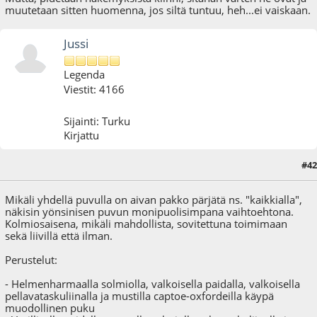
muutetaan sitten huomenna, jos siltä tuntuu, heh...ei vaiskaan.
Jussi
Legenda
Viestit: 4166
Sijainti: Turku
Kirjattu
#42
03.05.10 - klo:19:15
Mikäli yhdellä puvulla on aivan pakko pärjätä ns. "kaikkialla",
näkisin yönsinisen puvun monipuolisimpana vaihtoehtona.
Kolmiosaisena, mikäli mahdollista, sovitettuna toimimaan
sekä liivillä että ilman.
Perustelut:
- Helmenharmaalla solmiolla, valkoisella paidalla, valkoisella
pellavataskuliinalla ja mustilla captoe-oxfordeilla käypä
muodollinen puku