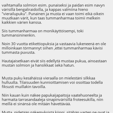
vaihtamalla solmion esim. punaiseksi ja paidan esim navyn
värisillä bengaliraidoilla, ja kappas valmiina hieno
"vierailupuku". Punainen ja musta ei vaan toimi eikä oikein
muutkaan värit, kun taas tummanharmaa toimii melkein
kaikkien värien kanssa.
Siis tummanharmaa on monikäyttöisempi, toki
tummansininenkin.
Noin 30 vuotta etikettiopuksia ja vastaavia lukeneenä en ole
milloinkaan törmannyt siihen ,ettei tummanharmaa kävisi
tummasta puvusta.
Hautajaisetkaan eivät siis edellytä mustaa pukua, ainoastaan
mustan solmion ja hansikkaat sekä hatun.
Musta puku kesähäissä vieraalla on mielestäni silkkaa
hulluutta. Tilaisuuden kunnioittamisen voi osoittaa todella
fiksusti muillakin tavoilla.
Niin kauan kuin näkee papukaijapaitoja vaatehuoneelta ja
harmaita tarrasandaaleja sinapinvärisillä froteesukilla, niin
meillä ei sinänsä ole mitään hävettävää.
Mutta, pidetään näkemyksistä kiinni, sitähän varten ne ovat ja