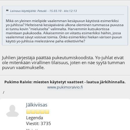
Lainaus käyttäjältä: Petuski - 15.03.10 - klo:12:13
Mikä on yleinen mielipide vaalemman kesäpuvun käytöstä esimerkiksi
yo-juhlissa? Helteisenä kesäpäivänä ulkona oleminen tummassa puvussa
ei tunnu kovin "mieluiselta" valinnalta. Harvemmin kutsukortissa
mainitaan pukukoodia. Aikaisemmin on viitattu esimerkiksi häihin, jossa
vaalemmat sävyt voisivat toimia. Onko esimerkiksi hiekan värisen puvun
käyttö yo-juhlissa mielestänne paha etikettivirhe?
Juhlien järjestäjä päättää pukeutumiskoodista. Yo-juhlat eivät
ole mitenkään virallinen tilaisuus, joten en näe syytä tumman
puvun vaatimukselle.
Pukimo Raivio: miesten käytetyt vaatteet - laatua järkihinnalla.
www.pukimoraivio.fi
/
Jälkiviisas
Legenda
Viestit: 3735