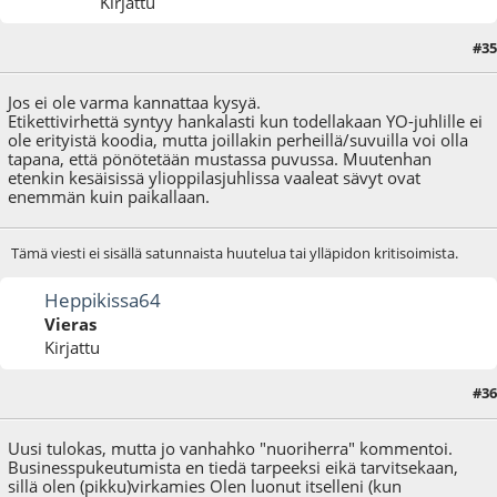
Kirjattu
#35
15.03.10 - klo:20:04
Jos ei ole varma kannattaa kysyä.
Etikettivirhettä syntyy hankalasti kun todellakaan YO-juhlille ei
ole erityistä koodia, mutta joillakin perheillä/suvuilla voi olla
tapana, että pönötetään mustassa puvussa. Muutenhan
etenkin kesäisissä ylioppilasjuhlissa vaaleat sävyt ovat
enemmän kuin paikallaan.
Tämä viesti ei sisällä satunnaista huutelua tai ylläpidon kritisoimista.
Heppikissa64
Vieras
Kirjattu
#36
01.05.10 - klo:21:41
Uusi tulokas, mutta jo vanhahko "nuoriherra" kommentoi.
Businesspukeutumista en tiedä tarpeeksi eikä tarvitsekaan,
sillä olen (pikku)virkamies Olen luonut itselleni (kun