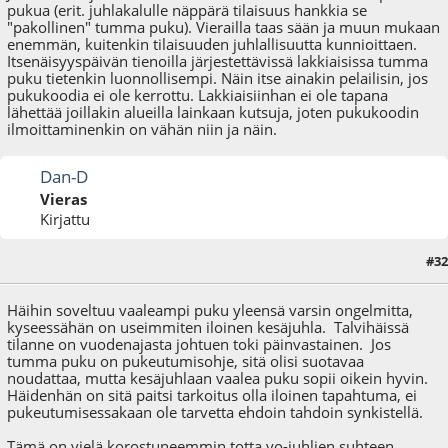
pukua (erit. juhlakalulle näppärä tilaisuus hankkia se
"pakollinen" tumma puku). Vierailla taas sään ja muun mukaan
enemmän, kuitenkin tilaisuuden juhlallisuutta kunnioittaen.
Itsenäisyyspäivän tienoilla järjestettävissä lakkiaisissa tumma
puku tietenkin luonnollisempi. Näin itse ainakin pelailisin, jos
pukukoodia ei ole kerrottu. Lakkiaisiinhan ei ole tapana
lähettää joillakin alueilla lainkaan kutsuja, joten pukukoodin
ilmoittaminenkin on vähän niin ja näin.
Dan-D
Vieras
Kirjattu
#32
15.03.10 - klo:17:26
Häihin soveltuu vaaleampi puku yleensä varsin ongelmitta,
kyseessähän on useimmiten iloinen kesäjuhla. Talvihäissä
tilanne on vuodenajasta johtuen toki päinvastainen. Jos
tumma puku on pukeutumisohje, sitä olisi suotavaa
noudattaa, mutta kesäjuhlaan vaalea puku sopii oikein hyvin.
Häidenhän on sitä paitsi tarkoitus olla iloinen tapahtuma, ei
pukeutumisessakaan ole tarvetta ehdoin tahdoin synkistellä.
Tämä on vielä korostuneemmin totta yo-juhlien suhteen.