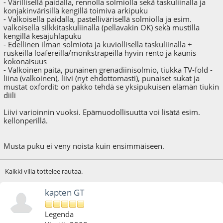
- Värillisellä paidalla, rennolla solmiolla sekä taskuliinalla ja
konjakinvärisillä kengillä toimiva arkipuku
- Valkoisella paidalla, pastellivärisellä solmiolla ja esim.
valkoisella silkkitaskuliinalla (pellavakin OK) sekä mustilla
kengillä kesäjuhlapuku
- Edellinen ilman solmiota ja kuviollisella taskuliinalla +
ruskeilla loafereilla/monkstrapeilla hyvin rento ja kaunis
kokonaisuus
- Valkoinen paita, punainen grenadiinisolmio, tiukka TV-fold -
liina (valkoinen), liivi (nyt ehdottomasti), punaiset sukat ja
mustat oxfordit: on pakko tehdä se yksipukuisen elämän tiukin
diili
Liivi varioinnin vuoksi. Epämuodollisuutta voi lisätä esim.
kellonperillä.
Musta puku ei veny noista kuin ensimmäiseen.
Kaikki villa tottelee rautaa.
kapten GT
Legenda