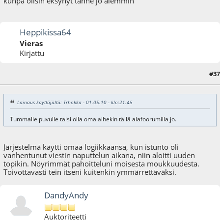
kunpa olisin eksynyt tänne jo aiemmin
Heppikissa64
Vieras
Kirjattu
#37
02.05.10 - klo:11:48
Lainaus käyttäjältä: Trhokka - 01.05.10 - klo:21:45
Tummalle puvulle taisi olla oma aihekin tällä alafoorumilla jo.
Järjestelmä käytti omaa logiikkaansa, kun istunto oli
vanhentunut viestin naputtelun aikana, niin aloitti uuden
topikin. Nöyrimmät pahoitteluni moisesta moukkuudesta.
Toivottavasti tein itseni kuitenkin ymmärrettäväksi.
DandyAndy
Auktoriteetti