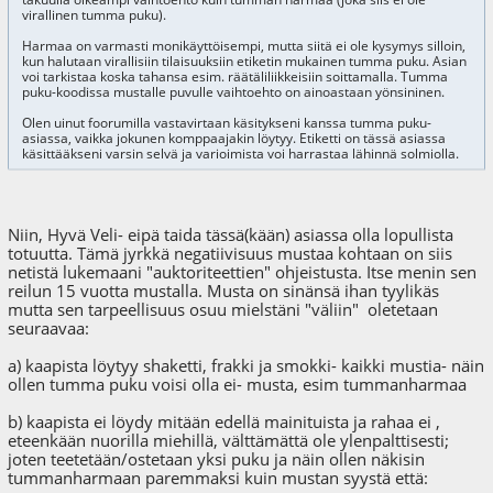
virallinen tumma puku).
Harmaa on varmasti monikäyttöisempi, mutta siitä ei ole kysymys silloin,
kun halutaan virallisiin tilaisuuksiin etiketin mukainen tumma puku. Asian
voi tarkistaa koska tahansa esim. räätäliliikkeisiin soittamalla. Tumma
puku-koodissa mustalle puvulle vaihtoehto on ainoastaan yönsininen.
Olen uinut foorumilla vastavirtaan käsitykseni kanssa tumma puku-
asiassa, vaikka jokunen komppaajakin löytyy. Etiketti on tässä asiassa
käsittääkseni varsin selvä ja varioimista voi harrastaa lähinnä solmiolla.
Niin, Hyvä Veli- eipä taida tässä(kään) asiassa olla lopullista
totuutta. Tämä jyrkkä negatiivisuus mustaa kohtaan on siis
netistä lukemaani "auktoriteettien" ohjeistusta. Itse menin sen
reilun 15 vuotta mustalla. Musta on sinänsä ihan tyylikäs
mutta sen tarpeellisuus osuu mielstäni "väliin" oletetaan
seuraavaa:
a) kaapista löytyy shaketti, frakki ja smokki- kaikki mustia- näin
ollen tumma puku voisi olla ei- musta, esim tummanharmaa
b) kaapista ei löydy mitään edellä mainituista ja rahaa ei ,
eteenkään nuorilla miehillä, välttämättä ole ylenpalttisesti;
joten teetetään/ostetaan yksi puku ja näin ollen näkisin
tummanharmaan paremmaksi kuin mustan syystä että: