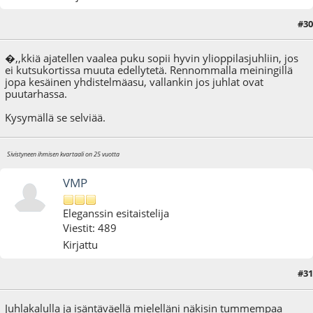
#30
15.03.10 - klo:14:05
�,,kkiä ajatellen vaalea puku sopii hyvin ylioppilasjuhliin, jos
ei kutsukortissa muuta edellytetä. Rennommalla meiningillä
jopa kesäinen yhdistelmäasu, vallankin jos juhlat ovat
puutarhassa.
Kysymällä se selviää.
Sivistyneen ihmisen kvartaali on 25 vuotta
VMP
Eleganssin esitaistelija
Viestit: 489
Kirjattu
#31
15.03.10 - klo:14:26
Juhlakalulla ja isäntäväellä mielelläni näkisin tummempaa