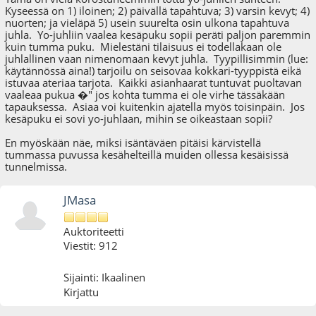
Kyseessä on 1) iloinen; 2) päivällä tapahtuva; 3) varsin kevyt; 4)
nuorten; ja vieläpä 5) usein suurelta osin ulkona tapahtuva
juhla. Yo-juhliin vaalea kesäpuku sopii peräti paljon paremmin
kuin tumma puku. Mielestäni tilaisuus ei todellakaan ole
juhlallinen vaan nimenomaan kevyt juhla. Tyypillisimmin (lue:
käytännössä aina!) tarjoilu on seisovaa kokkari-tyyppistä eikä
istuvaa ateriaa tarjota. Kaikki asianhaarat tuntuvat puoltavan
vaaleaa pukua �" jos kohta tumma ei ole virhe tässäkään
tapauksessa. Asiaa voi kuitenkin ajatella myös toisinpäin. Jos
kesäpuku ei sovi yo-juhlaan, mihin se oikeastaan sopii?
En myöskään näe, miksi isäntäväen pitäisi kärvistellä
tummassa puvussa kesähelteillä muiden ollessa kesäisissä
tunnelmissa.
JMasa
Auktoriteetti
Viestit: 912
Sijainti: Ikaalinen
Kirjattu