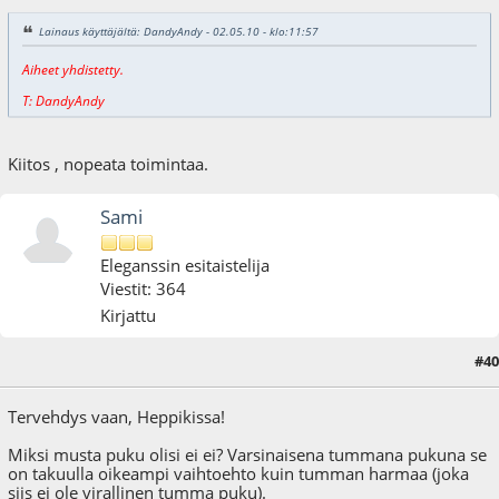
Lainaus käyttäjältä: DandyAndy - 02.05.10 - klo:11:57
Aiheet yhdistetty.
T: DandyAndy
Kiitos , nopeata toimintaa.
Sami
Eleganssin esitaistelija
Viestit: 364
Kirjattu
#40
03.05.10 - klo:02:01
Tervehdys vaan, Heppikissa!
Miksi musta puku olisi ei ei? Varsinaisena tummana pukuna se
on takuulla oikeampi vaihtoehto kuin tumman harmaa (joka
siis ei ole virallinen tumma puku).