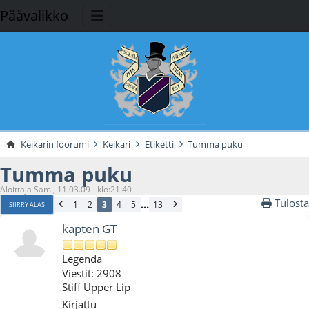
Päävalikko
Keikarin foorumi
Keikari
Etiketti
Tumma puku
Tumma puku
Aloittaja Sami, 11.03.09 - klo:21:40
Tulosta
...
1
2
3
4
5
13
SIIRRY ALAS
kapten GT
Legenda
Viestit: 2908
Stiff Upper Lip
Kirjattu