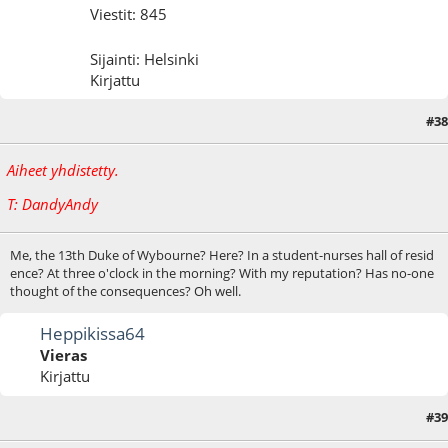
Viestit: 845
Sijainti: Helsinki
Kirjattu
#38
02.05.10 - klo:11:57
Aiheet yhdistetty.
T: DandyAndy
Me, the 13th Duke of Wybourne? Here? In a student-nurses hall of resid
ence? At three o'clock in the morning? With my reputation? Has no-one
thought of the consequences? Oh well.
Heppikissa64
Vieras
Kirjattu
#39
02.05.10 - klo:12:11