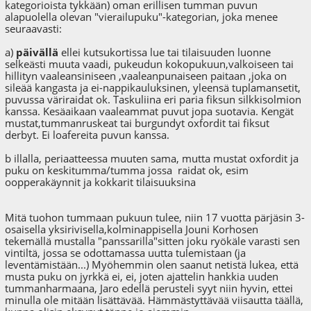
kategorioista tykkään) oman erillisen tumman puvun
alapuolella olevan "vierailupuku"-kategorian, joka menee
seuraavasti:
a)
päivällä
ellei kutsukortissa lue tai tilaisuuden luonne
selkeästi muuta vaadi, pukeudun kokopukuun,valkoiseen tai
hillityn vaaleansiniseen ,vaaleanpunaiseen paitaan ,joka on
sileää kangasta ja ei-nappikauluksinen, yleensä tuplamansetit,
puvussa väriraidat ok. Taskuliina eri paria fiksun silkkisolmion
kanssa. Kesäaikaan vaaleammat puvut jopa suotavia. Kengät
mustat,tummanruskeat tai burgundyt oxfordit tai fiksut
derbyt. Ei loafereita puvun kanssa.
b illalla, periaatteessa muuten sama, mutta mustat oxfordit ja
puku on keskitumma/tumma jossa raidat ok, esim
oopperakäynnit ja kokkarit tilaisuuksina
Mitä tuohon tummaan pukuun tulee, niin 17 vuotta pärjäsin 3-
osaisella yksirivisella,kolminappisella Jouni Korhosen
tekemällä mustalla "panssarilla"sitten joku ryökäle varasti sen
vintiltä, jossa se odottamassa uutta tulemistaan (ja
leventämistään...) Myöhemmin olen saanut netistä lukea, että
musta puku on jyrkkä ei, ei, joten ajattelin hankkia uuden
tummanharmaana, Jaro edellä perusteli syyt niin hyvin, ettei
minulla ole mitään lisättävää. Hämmästyttävää viisautta täällä,