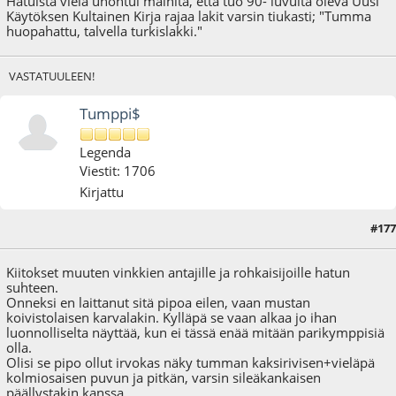
Hatuista vielä unohtui mainita, että tuo 90- luvulta oleva Uusi
Käytöksen Kultainen Kirja rajaa lakit varsin tiukasti; "Tumma
huopahattu, talvella turkislakki."
VASTATUULEEN!
Tumppi$
Legenda
Viestit: 1706
Kirjattu
#177
07.12.22 - klo:15:23
Kiitokset muuten vinkkien antajille ja rohkaisijoille hatun
suhteen.
Onneksi en laittanut sitä pipoa eilen, vaan mustan
koivistolaisen karvalakin. Kylläpä se vaan alkaa jo ihan
luonnolliselta näyttää, kun ei tässä enää mitään parikymppisiä
olla.
Olisi se pipo ollut irvokas näky tumman kaksirivisen+vieläpä
kolmiosaisen puvun ja pitkän, varsin sileäkankaisen
päällystakin kanssa.