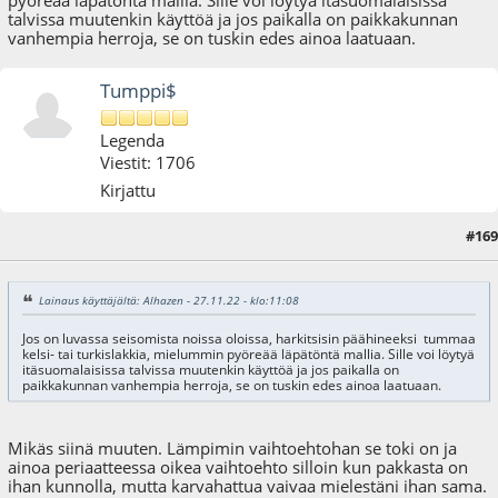
pyöreää läpätöntä mallia. Sille voi löytyä itäsuomalaisissa
talvissa muutenkin käyttöä ja jos paikalla on paikkakunnan
vanhempia herroja, se on tuskin edes ainoa laatuaan.
Tumppi$
Legenda
Viestit: 1706
Kirjattu
#169
27.11.22 - klo:15:14
Lainaus käyttäjältä: Alhazen - 27.11.22 - klo:11:08
Jos on luvassa seisomista noissa oloissa, harkitsisin päähineeksi tummaa
kelsi- tai turkislakkia, mielummin pyöreää läpätöntä mallia. Sille voi löytyä
itäsuomalaisissa talvissa muutenkin käyttöä ja jos paikalla on
paikkakunnan vanhempia herroja, se on tuskin edes ainoa laatuaan.
Mikäs siinä muuten. Lämpimin vaihtoehtohan se toki on ja
ainoa periaatteessa oikea vaihtoehto silloin kun pakkasta on
ihan kunnolla, mutta karvahattua vaivaa mielestäni ihan sama.