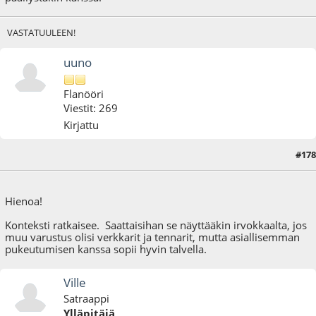
VASTATUULEEN!
uuno
Flanööri
Viestit: 269
Kirjattu
#178
07.12.22 - klo:16:38
Hienoa!
Konteksti ratkaisee. Saattaisihan se näyttääkin irvokkaalta, jos
muu varustus olisi verkkarit ja tennarit, mutta asiallisemman
pukeutumisen kanssa sopii hyvin talvella.
Ville
Satraappi
Ylläpitäjä