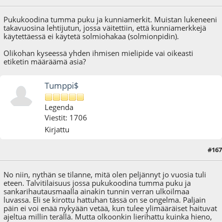
Pukukoodina tumma puku ja kunniamerkit. Muistan lukeneeni
takavuosina lehtijutun, jossa väitettiin, että kunniamerkkejä
käytettäessä ei käytetä solmiohakaa (solmionpidin).
Olikohan kyseessä yhden ihmisen mielipide vai oikeasti
etiketin määräämä asia?
Tumppi$
Legenda
Viestit: 1706
Kirjattu
#167
27.11.22 - klo:10:45
No niin, nythän se tilanne, mitä olen peljännyt jo vuosia tuli
eteen. Talvitilaisuus jossa pukukoodina tumma puku ja
sankarihautausmaalla ainakin tunnin verran ulkoilmaa
luvassa. Eli se kirottu hattuhan tässä on se ongelma. Paljain
päin ei voi enää nykyään vetää, kun tulee ylimääräiset haituvat
ajeltua millin terällä. Mutta olkoonkin lierihattu kuinka hieno,