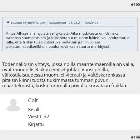
#165
06.02.22 - klo:08:43
Lainaus käyttäjältä: Jean Passepartout - 28.08.21 - klo:20:24
Kiitos Alhazenille hyvistä selityksistä. Aika mutkikasta on. Onneksi
valtaosa suomalaisista (allekirjoittanut mukaan lukien) voi lohduttautua
sillä, että tuskin tulee kutsutuksi sellaisiin juhliin, joissa
pukeutumisetiketillä on lopulta kovinkaan suurta merkitystä.
Todennäköisin yhteys, jossa noilla määritelmäeroilla on väliä,
ovat muodolliset akateemiset juhlat. Vuosijuhlilla,
väitöstilaisuudessa (huom. ei vieraat) ja väitöskaronkassa
pitäisin kiinni tuosta tiukimmasta tumman puvun
määritelmästä, koska tummalla puvulla korvataan frakkia.
Colt
Kisälli
Viestit: 32
Kirjattu
#166
29.09.22 - klo:15:06