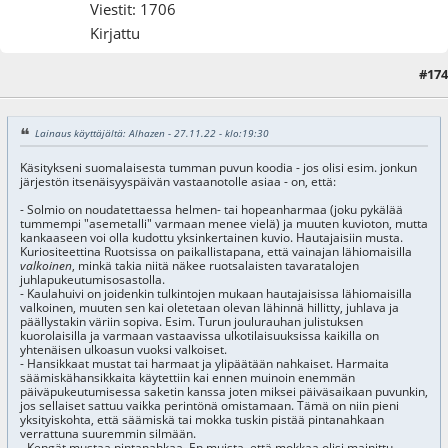
Viestit: 1706
Kirjattu
#174
27.11.22 - klo:20:43
Viimeisin muokkaus
: 27.11.22 - klo:20:45 käyttäjältä Tumppi$
Lainaus käyttäjältä: Alhazen - 27.11.22 - klo:19:30
Käsitykseni suomalaisesta tumman puvun koodia - jos olisi esim. jonkun
järjestön itsenäisyyspäivän vastaanotolle asiaa - on, että:
- Solmio on noudatettaessa helmen- tai hopeanharmaa (joku pykälää
tummempi "asemetalli" varmaan menee vielä) ja muuten kuvioton, mutta
kankaaseen voi olla kudottu yksinkertainen kuvio. Hautajaisiin musta.
Kuriositeettina Ruotsissa on paikallistapana, että vainajan lähiomaisilla
valkoinen
, minkä takia niitä näkee ruotsalaisten tavaratalojen
juhlapukeutumisosastolla.
- Kaulahuivi on joidenkin tulkintojen mukaan hautajaisissa lähiomaisilla
valkoinen, muuten sen kai oletetaan olevan lähinnä hillitty, juhlava ja
päällystakin väriin sopiva. Esim. Turun joulurauhan julistuksen
kuorolaisilla ja varmaan vastaavissa ulkotilaisuuksissa kaikilla on
yhtenäisen ulkoasun vuoksi valkoiset.
- Hansikkaat mustat tai harmaat ja ylipäätään nahkaiset. Harmaita
säämiskähansikkaita käytettiin kai ennen muinoin enemmän
päiväpukeutumisessa saketin kanssa joten miksei päiväsaikaan puvunkin,
jos sellaiset sattuu vaikka perintönä omistamaan. Tämä on niin pieni
yksityiskohta, että säämiskä tai mokka tuskin pistää pintanahkaan
verrattuna suuremmin silmään.
- Kengät mustaa pintanahkaa. En muista, että mokkaa olisi mainittu