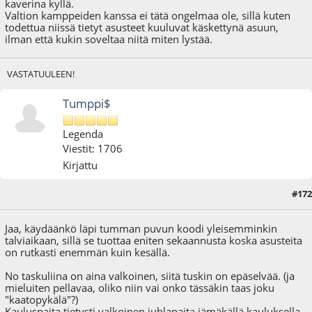
kaverina kyllä.
Valtion kamppeiden kanssa ei tätä ongelmaa ole, sillä kuten
todettua niissä tietyt asusteet kuuluvat käskettynä asuun,
ilman että kukin soveltaa niitä miten lystää.
VASTATUULEEN!
Tumppi$
Legenda
Viestit: 1706
Kirjattu
#172
27.11.22 - klo:17:37
Viimeisin muokkaus
: 27.11.22 - klo:17:44 käyttäjältä Tumppi$
Jaa, käydäänkö läpi tumman puvun koodi yleisemminkin
talviaikaan, sillä se tuottaa eniten sekaannusta koska asusteita
on rutkasti enemmän kuin kesällä.
No taskuliina on aina valkoinen, siitä tuskin on epäselvää. (ja
mieluiten pellavaa, oliko niin vai onko tässäkin taas joku
"kaatopykälä"?)
Kauluspaita tietysti valkoinen juhlapaita jämäkällä kauluksella