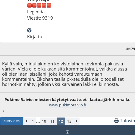
Legenda
Viestit: 9319
Kirjattu
#179
07.12.22 - klo:21:59
Kyllä vain, minullakin on koivistolainen kovimpia pakkasia
varten. Vielä ei ole kukaan sitä kommentoinut, vaikka alussa
oli pieni ääni sisälläni, joka kehotti varautumaan
kommentteihin. Eiköhän täällä pk-seudulla ole jo todelliset
hörhötkin nähty, jolloin yksi karvainen lakki ei kiinnosta.
Pukimo Raivio: miesten käytetyt vaatteet - laatua järkihinnalla.
www.pukimoraivio.fi
/
Tulosta
...
1
10
11
12
13
SIIRRY YLÖS