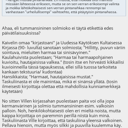
missään lähteessä erikseen, mutta se on sen verran erikoisempi valinta
ja mokka lähtökohtaisesti sen verran pintanahkaa rennompi tai
vanhastaan "urheilullisempi" vaihtoehto, että pitäytyisin pintanahassa.
Ahaa, eli tummansininen solmioko ei täytä etikettiä edes
päivätilaisuuksissa?
Kaivelin omaa "kirjastoani" ja Uudessa Käytöksen Kultaisessa
Kirjassa (90- luvulta) sanotaan solmiosta; "Hillitty, puvun väriin
sointuva, mieluiten harmaa tai sinisävyinen."
Kaulahuivista puolestaan; "Harmaa tai harmaapohjainen
kuvioitu, hautajaisissa valkea." (tosin itse en hirveästi kikkailisi
kuvioinneilla tässä tapauksessa, ellei sillä tuossa tarkoiteta
kankaan tekstuuria/ kudontaa)
Hansikkaista; "Harmaat, hautajaisissa mustat."
Taskuliinasta ei ole mainintaa, mikä ei sinänsä yllätä. (tosin
ilmeisesti kirjoittaja olettaa että mahdollisia kunniamerkkejä
käytetään)
No sitten Villen kirjassahan puolestaan paita voi olla jopa
kermanvärinen ja solmio tummansininen esim. valkoisin
palloin. Noh, henkilökohtaisesti olen eri mieltä noista, mutta
kaippa kirjoittaja on paremmin perillä niistä kuin minä.
Taskuliinasta Ville kirjoittaa, että taskuliina yleensä valkoinen.
Pellava hienoin, mutta myös silkki ja puuvilla kuulemma käy.