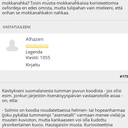
mokkanahka? Tosin mustia mokkanahkaisia koristeettomia
oxfordeja en edes omista, mutta tulipahan vain mieleeni, että
onhan se mokkanahkakin nahkaa.
VASTATUULEEN!
Alhazen
Legenda
Viestit: 1055
Kirjattu
#173
27.11.22 - klo:19:30
Viimeisin muokkaus
: 09.01.23 - klo:14:49 käyttäjältä Alhazen
Käsitykseni suomalaisesta tumman puvun koodista - jos olisi
esim. jonkun järjestön itsenäisyyspäivän vastaanotolle asiaa -
on, että:
- Solmio on koodia noudatettaessa helmen- tai hopeanharmaa
(joku pykälää tummempi "asemetalli" varmaan menee vielä) ja
muuten kuvioton, mutta kankaaseen voi olla kudottu
yksinkertainen kuvio. Hautajaisiin musta. Kuriositeettina