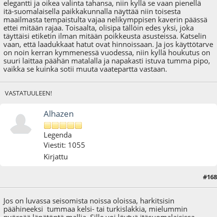
elegantti ja oikea valinta tahansa, niin kyllä se vaan pienellä
itä-suomalaisella paikkakunnalla näyttää niin toisesta
maailmasta tempaistulta vajaa nelikymppisen kaverin päässä
ettei mitään rajaa. Toisaalta, olisipa tällöin edes yksi, joka
täyttäisi etiketin ilman mitään poikkeusta asusteissa. Katselin
vaan, että laadukkaat hatut ovat hinnoissaan. Ja jos käyttötarve
on noin kerran kymmenessä vuodessa, niin kyllä houkutus on
suuri laittaa päähän matalalla ja napakasti istuva tumma pipo,
vaikka se kuinka sotii muuta vaatepartta vastaan.
VASTATUULEEN!
Alhazen
Legenda
Viestit: 1055
Kirjattu
#168
27.11.22 - klo:11:08
Jos on luvassa seisomista noissa oloissa, harkitsisin
päähineeksi tummaa kelsi- tai turkislakkia, mielummin