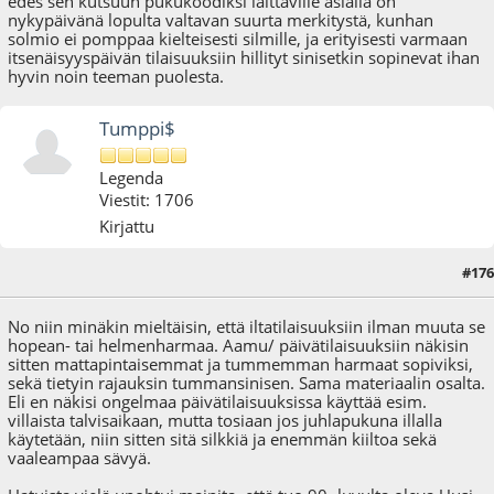
edes sen kutsuun pukukoodiksi laittaville asialla on
nykypäivänä lopulta valtavan suurta merkitystä, kunhan
solmio ei pomppaa kielteisesti silmille, ja erityisesti varmaan
itsenäisyyspäivän tilaisuuksiin hillityt sinisetkin sopinevat ihan
hyvin noin teeman puolesta.
Tumppi$
Legenda
Viestit: 1706
Kirjattu
#176
28.11.22 - klo:10:53
No niin minäkin mieltäisin, että iltatilaisuuksiin ilman muuta se
hopean- tai helmenharmaa. Aamu/ päivätilaisuuksiin näkisin
sitten mattapintaisemmat ja tummemman harmaat sopiviksi,
sekä tietyin rajauksin tummansinisen. Sama materiaalin osalta.
Eli en näkisi ongelmaa päivätilaisuuksissa käyttää esim.
villaista talvisaikaan, mutta tosiaan jos juhlapukuna illalla
käytetään, niin sitten sitä silkkiä ja enemmän kiiltoa sekä
vaaleampaa sävyä.