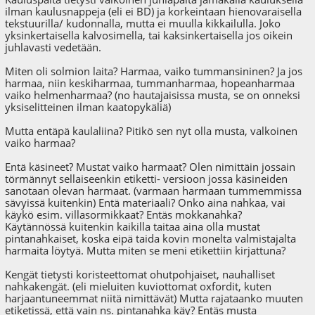
ilman kaulusnappeja (eli ei BD) ja korkeintaan hienovaraisella
tekstuurilla/ kudonnalla, mutta ei muulla kikkailulla. Joko
yksinkertaisella kalvosimella, tai kaksinkertaisella jos oikein
juhlavasti vedetään.
Miten oli solmion laita? Harmaa, vaiko tummansininen? Ja jos
harmaa, niin keskiharmaa, tummanharmaa, hopeanharmaa
vaiko helmenharmaa? (no hautajaisissa musta, se on onneksi
yksiselitteinen ilman kaatopykäliä)
Mutta entäpä kaulaliina? Pitikö sen nyt olla musta, valkoinen
vaiko harmaa?
Entä käsineet? Mustat vaiko harmaat? Olen nimittäin jossain
törmännyt sellaiseenkin etiketti- versioon jossa käsineiden
sanotaan olevan harmaat. (varmaan harmaan tummemmissa
sävyissä kuitenkin) Entä materiaali? Onko aina nahkaa, vai
käykö esim. villasormikkaat? Entäs mokkanahka?
Käytännössä kuitenkin kaikilla taitaa aina olla mustat
pintanahkaiset, koska eipä taida kovin monelta valmistajalta
harmaita löytyä. Mutta miten se meni etikettiin kirjattuna?
Kengät tietysti koristeettomat ohutpohjaiset, nauhalliset
nahkakengät. (eli mieluiten kuviottomat oxfordit, kuten
harjaantuneemmat niitä nimittävät) Mutta rajataanko muuten
etiketissä, että vain ns. pintanahka käy? Entäs musta