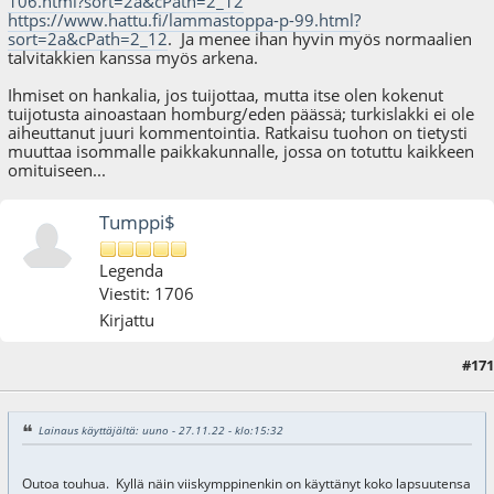
106.html?sort=2a&cPath=2_12
https://www.hattu.fi/lammastoppa-p-99.html?
sort=2a&cPath=2_12
. Ja menee ihan hyvin myös normaalien
talvitakkien kanssa myös arkena.
Ihmiset on hankalia, jos tuijottaa, mutta itse olen kokenut
tuijotusta ainoastaan homburg/eden päässä; turkislakki ei ole
aiheuttanut juuri kommentointia. Ratkaisu tuohon on tietysti
muuttaa isommalle paikkakunnalle, jossa on totuttu kaikkeen
omituiseen...
Tumppi$
Legenda
Viestit: 1706
Kirjattu
#171
27.11.22 - klo:16:00
Lainaus käyttäjältä: uuno - 27.11.22 - klo:15:32
Outoa touhua. Kyllä näin viiskymppinenkin on käyttänyt koko lapsuutensa