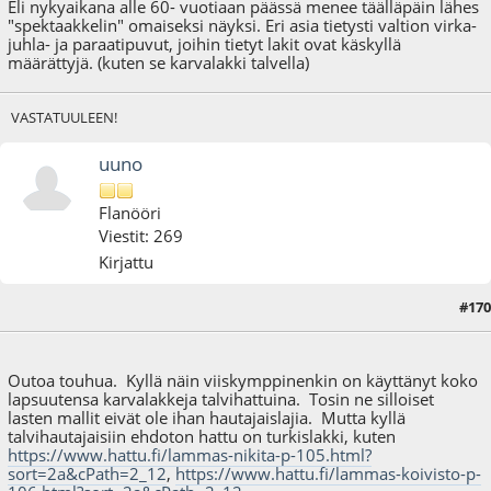
Eli nykyaikana alle 60- vuotiaan päässä menee täälläpäin lähes
"spektaakkelin" omaiseksi näyksi. Eri asia tietysti valtion virka-
juhla- ja paraatipuvut, joihin tietyt lakit ovat käskyllä
määrättyjä. (kuten se karvalakki talvella)
VASTATUULEEN!
uuno
Flanööri
Viestit: 269
Kirjattu
#170
27.11.22 - klo:15:32
Outoa touhua. Kyllä näin viiskymppinenkin on käyttänyt koko
lapsuutensa karvalakkeja talvihattuina. Tosin ne silloiset
lasten mallit eivät ole ihan hautajaislajia. Mutta kyllä
talvihautajaisiin ehdoton hattu on turkislakki, kuten
https://www.hattu.fi/lammas-nikita-p-105.html?
sort=2a&cPath=2_12
,
https://www.hattu.fi/lammas-koivisto-p-