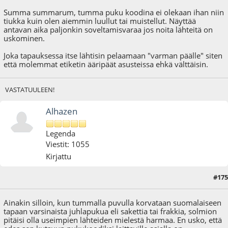
Summa summarum, tumma puku koodina ei olekaan ihan niin
tiukka kuin olen aiemmin luullut tai muistellut. Näyttää
antavan aika paljonkin soveltamisvaraa jos noita lähteitä on
uskominen.
Joka tapauksessa itse lähtisin pelaamaan "varman päälle" siten
että molemmat etiketin ääripäät asusteissa ehkä välttäisin.
VASTATUULEEN!
Alhazen
Legenda
Viestit: 1055
Kirjattu
#175
27.11.22 - klo:20:53
Ainakin silloin, kun tummalla puvulla korvataan suomalaiseen
tapaan varsinaista juhlapukua eli sakettia tai frakkia, solmion
pitäisi olla useimpien lähteiden mielestä harmaa. En usko, että