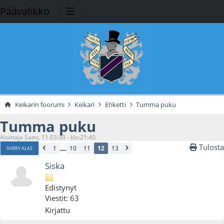
Päävalikko
Keikarin foorumi
Keikari
Etiketti
Tumma puku
Tumma puku
Aloittaja Sami, 11.03.09 - klo:21:40
Tulosta
...
1
10
11
12
13
SIIRRY ALAS
Siska
Edistynyt
Viestit: 63
Kirjattu