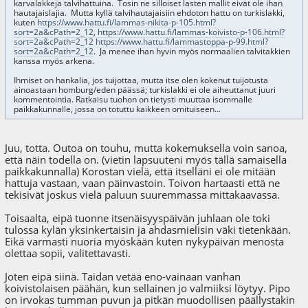
karvalakkeja talvihattuina. Tosin ne silloiset lasten mallit eivät ole ihan
hautajaislajia. Mutta kyllä talvihautajaisiin ehdoton hattu on turkislakki,
kuten
https://www.hattu.fi/lammas-nikita-p-105.html?
sort=2a&cPath=2_12
,
https://www.hattu.fi/lammas-koivisto-p-106.html?
sort=2a&cPath=2_12
https://www.hattu.fi/lammastoppa-p-99.html?
sort=2a&cPath=2_12
. Ja menee ihan hyvin myös normaalien talvitakkien
kanssa myös arkena.
Ihmiset on hankalia, jos tuijottaa, mutta itse olen kokenut tuijotusta
ainoastaan homburg/eden päässä; turkislakki ei ole aiheuttanut juuri
kommentointia. Ratkaisu tuohon on tietysti muuttaa isommalle
paikkakunnalle, jossa on totuttu kaikkeen omituiseen...
Juu, totta. Outoa on touhu, mutta kokemuksella voin sanoa,
että näin todella on. (vietin lapsuuteni myös tällä samaisella
paikkakunnalla) Korostan vielä, että itselläni ei ole mitään
hattuja vastaan, vaan päinvastoin. Toivon hartaasti että ne
tekisivät joskus vielä paluun suuremmassa mittakaavassa.
Toisaalta, eipä tuonne itsenäisyyspäivän juhlaan ole toki
tulossa kylän yksinkertaisin ja ahdasmielisin väki tietenkään.
Eikä varmasti nuoria myöskään kuten nykypäivän menosta
olettaa sopii, valitettavasti.
Joten eipä siinä. Taidan vetää eno-vainaan vanhan
koivistolaisen päähän, kun sellainen jo valmiiksi löytyy. Pipo
on irvokas tumman puvun ja pitkän muodollisen päällystakin