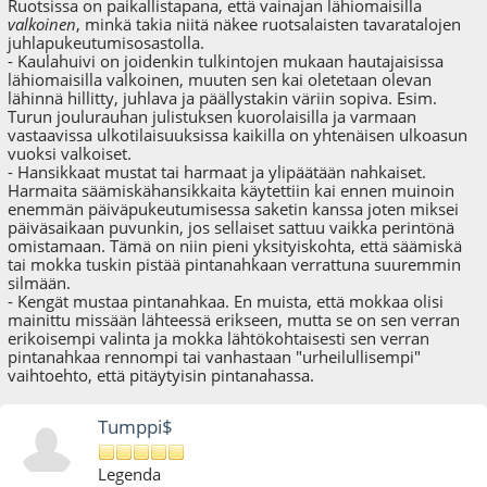
Ruotsissa on paikallistapana, että vainajan lähiomaisilla
valkoinen
, minkä takia niitä näkee ruotsalaisten tavaratalojen
juhlapukeutumisosastolla.
- Kaulahuivi on joidenkin tulkintojen mukaan hautajaisissa
lähiomaisilla valkoinen, muuten sen kai oletetaan olevan
lähinnä hillitty, juhlava ja päällystakin väriin sopiva. Esim.
Turun joulurauhan julistuksen kuorolaisilla ja varmaan
vastaavissa ulkotilaisuuksissa kaikilla on yhtenäisen ulkoasun
vuoksi valkoiset.
- Hansikkaat mustat tai harmaat ja ylipäätään nahkaiset.
Harmaita säämiskähansikkaita käytettiin kai ennen muinoin
enemmän päiväpukeutumisessa saketin kanssa joten miksei
päiväsaikaan puvunkin, jos sellaiset sattuu vaikka perintönä
omistamaan. Tämä on niin pieni yksityiskohta, että säämiskä
tai mokka tuskin pistää pintanahkaan verrattuna suuremmin
silmään.
- Kengät mustaa pintanahkaa. En muista, että mokkaa olisi
mainittu missään lähteessä erikseen, mutta se on sen verran
erikoisempi valinta ja mokka lähtökohtaisesti sen verran
pintanahkaa rennompi tai vanhastaan "urheilullisempi"
vaihtoehto, että pitäytyisin pintanahassa.
Tumppi$
Legenda